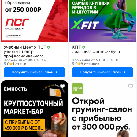
Учебный Центр ПСГ
XFIT
учебный центр
франшиза фитнес-клуба
профессионального
Вложения от 800 000 ₽
Вложения от 9 000 000 ₽
образования
5.0
1 отзыв
5.0
8 отзывов
Получить бизнес-план
Получить бизнес-план