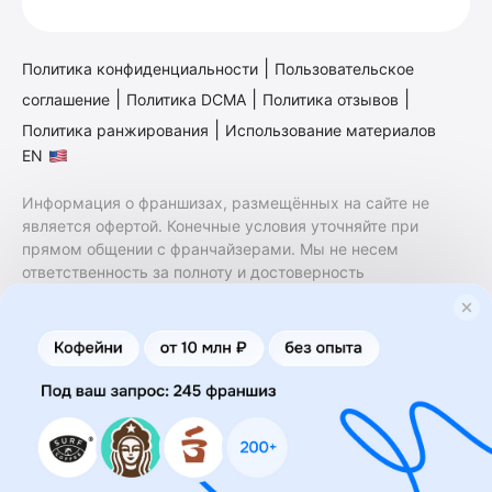
|
Политика конфиденциальности
Пользовательское
|
|
|
соглашение
Политика DCMA
Политика отзывов
|
Политика ранжирования
Использование материалов
EN
Информация о франшизах, размещённых на сайте не
является офертой. Конечные условия уточняйте при
прямом общении с франчайзерами. Мы не несем
ответственность за полноту и достоверность
содержащейся в них информации. Сайт не принадлежит
финансовой организации и на нем не оказываются
финансовые услуги. Заключение договоров
коммерческой концессии (франчайзинга) осуществляется
правообладателями/их представителями. Бизнесменс.ру
не является посредником или представителем
правообладателя и не несет ответственность за условия
предоставления франшизы и действия лиц,
осуществленные на основании информации, имеющейся