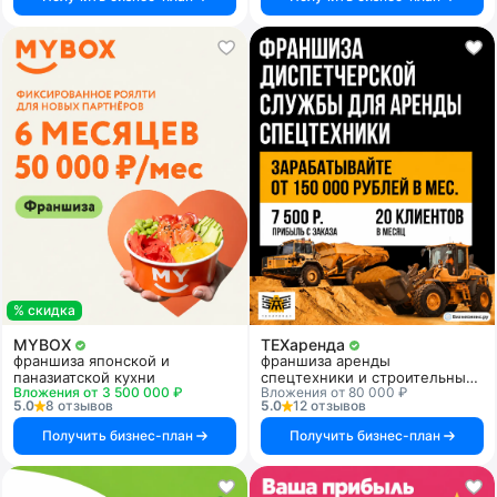
% скидка
MYBOX
ТЕХаренда
франшиза японской и
франшиза аренды
паназиатской кухни
спецтехники и строительных
Вложения от 3 500 000 ₽
Вложения от 80 000 ₽
услуг
5.0
8 отзывов
5.0
12 отзывов
Получить бизнес-план
Получить бизнес-план