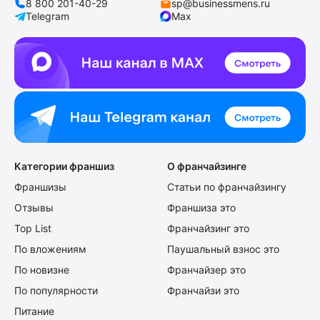
8 800 201-40-29
sp@businessmens.ru
Telegram
Max
Категории франшиз
О франчайзинге
Франшизы
Статьи по франчайзингу
Отзывы
Франшиза это
Top List
Франчайзинг это
По вложениям
Паушальный взнос это
По новизне
Франчайзер это
По популярности
Франчайзи это
Питание