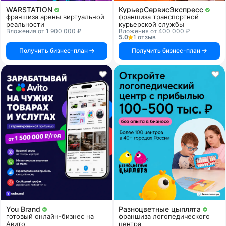
WARSTATION
КурьерСервисЭкспресс
франшиза арены виртуальной
франшиза транспортной
реальности
курьерской службы
Вложения от 1 900 000 ₽
Вложения от 400 000 ₽
5.0
1 отзыв
Получить бизнес-план
Получить бизнес-план
You Brand
Разноцветные цыплята
готовый онлайн-бизнес на
франшиза логопедического
Авито
центра