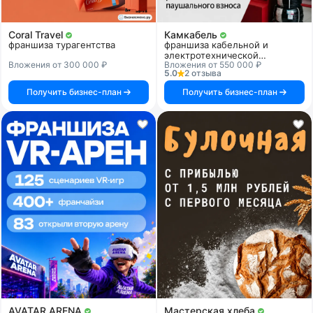
Coral Travel
Камкабель
франшиза турагентства
франшиза кабельной и
электротехнической
Вложения от 300 000 ₽
Вложения от 550 000 ₽
продукции
5.0
2 отзыва
Получить бизнес-план
Получить бизнес-план
AVATAR ARENA
Мастерская хлеба