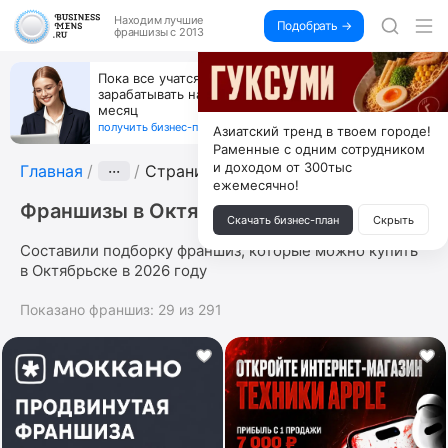
Находим
лучшие
Подобрать →
франшизы с 2013
Пока все учатся пользоваться ИИ, вы можете
зарабатывать на их обучении по 500 тыс. каждый
месяц
получить бизнес-план ↓
Азиатский тренд в твоем городе!
Раменные с одним сотрудником
и доходом от 300тыс
Главная
···
Страница 5
ежемесячно!
Франшизы в Октябрьске
Скачать бизнес-план
Скрыть
Составили подборку франшиз, которые можно купить
в Октябрьске в 2026 году
Показано франшиз:
29
из
291