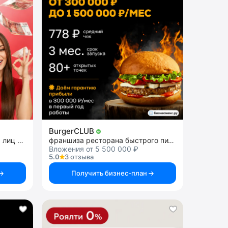
BurgerCLUB
списание долгов физических лиц и ИП
франшиза ресторана быстрого питания
Вложения от 5 500 000 ₽
5.0
3 отзыва
Получить бизнес-план