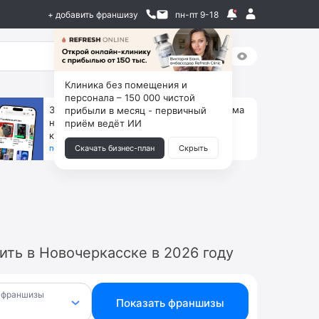
+ добавить франшизу
пн-пт 9-18
Клиника без помещения и
персонала – 150 000 чистой
За 90 тыс. открой магазин на Авито, дома
прибыли в месяц - первичный
ни коробок, ни товара, ни склада, зато
приём ведёт ИИ
каждый месяц +125 тыс. чистыми
получить бизнес-план ↓
Скачать бизнес-план
Скрыть
ть в Новочеркасске в 2026 году
 франшизы
Показать франшизы