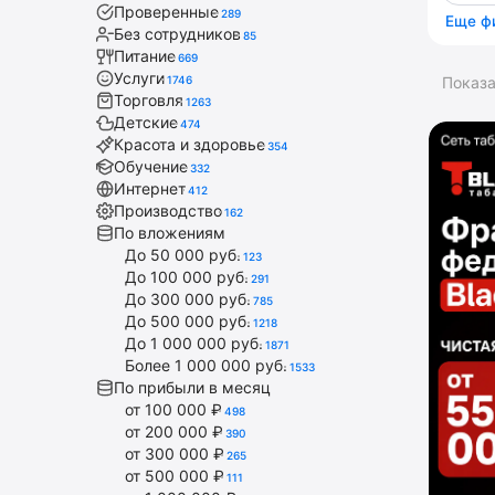
Проверенные
289
Еще ф
Без сотрудников
85
Питание
669
Услуги
1746
Показ
Торговля
1263
Детские
474
Красота и здоровье
354
Обучение
332
Интернет
412
Производство
162
По вложениям
До 50 000 руб.
123
До 100 000 руб.
291
До 300 000 руб.
785
До 500 000 руб.
1218
До 1 000 000 руб.
1871
Более 1 000 000 руб.
1533
По прибыли в месяц
от 100 000 ₽
498
от 200 000 ₽
390
от 300 000 ₽
265
от 500 000 ₽
111