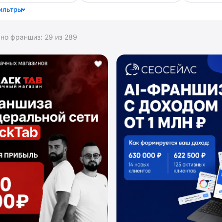
ильтры
ано франшиз:
29
из
289