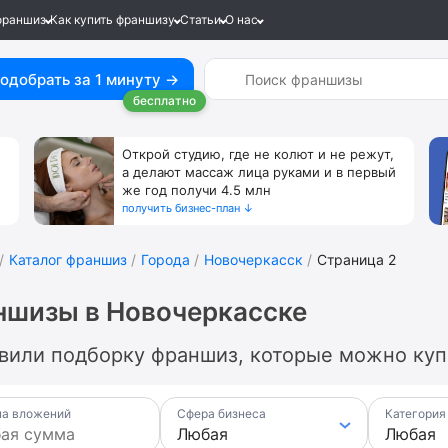
франшиз
Как купить франшизу
Статьи
О нас
одобрать за 1 минуту →
бесплатно
Открой студию, где не колют и не режут,
а делают массаж лица руками и в первый
же год получи 4.5 млн
получить бизнес-план ↓
Каталог франшиз
Города
Новочеркасск
Страница 2
ншизы в Новочеркасске
вили подборку франшиз, которые можно купи
а вложений
Сфера бизнеса
Категория