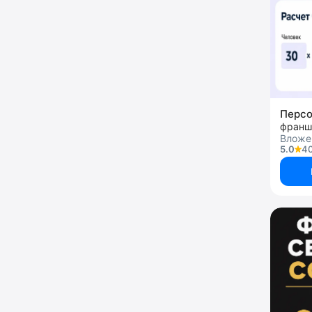
Персо
Вложе
5.0
40