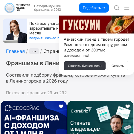
Находим
лучшие
Подобрать →
франшизы с 2013
Пока все учатся пользоваться ИИ, вы можете
зарабатывать на их обучении по 500 тыс. каждый
месяц
получить бизнес-план ↓
Азиатский тренд в твоем городе!
Раменные с одним сотрудником
и доходом от 300тыс
Главная
···
Страница 2
ежемесячно!
Франшизы в Лениногорске
Скачать бизнес-план
Скрыть
Составили подборку франшиз, которые можно купить
в Лениногорске в 2026 году
Показано франшиз:
29
из
292