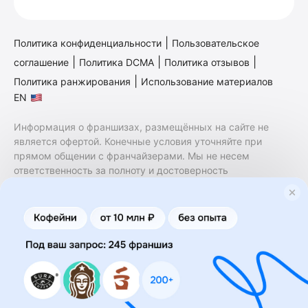
|
Политика конфиденциальности
Пользовательское
|
|
|
соглашение
Политика DCMA
Политика отзывов
|
Политика ранжирования
Использование материалов
EN
Информация о франшизах, размещённых на сайте не
является офертой. Конечные условия уточняйте при
прямом общении с франчайзерами. Мы не несем
ответственность за полноту и достоверность
содержащейся в них информации. Сайт не принадлежит
финансовой организации и на нем не оказываются
финансовые услуги. Заключение договоров
коммерческой концессии (франчайзинга) осуществляется
правообладателями/их представителями. Бизнесменс.ру
не является посредником или представителем
правообладателя и не несет ответственность за условия
предоставления франшизы и действия лиц,
осуществленные на основании информации, имеющейся