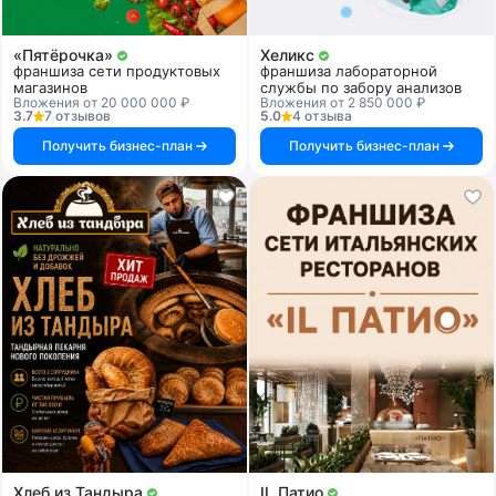
«Пятёрочка»
Хеликс
франшиза сети продуктовых
франшиза лабораторной
магазинов
службы по забору анализов
Вложения от 20 000 000 ₽
Вложения от 2 850 000 ₽
3.7
7 отзывов
5.0
4 отзыва
Получить бизнес-план
Получить бизнес-план
Хлеб из Тандыра
IL Патио