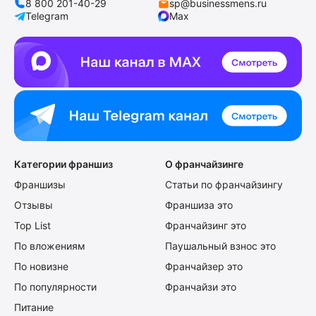
8 800 201-40-29
sp@businessmens.ru
Telegram
Max
Категории франшиз
О франчайзинге
Франшизы
Статьи по франчайзингу
Отзывы
Франшиза это
Top List
Франчайзинг это
По вложениям
Паушальный взнос это
По новизне
Франчайзер это
По популярности
Франчайзи это
Питание