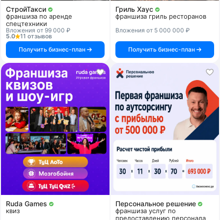
СтройТакси
Гриль Хаус
франшиза по аренде
франшиза гриль ресторанов
спецтехники
Вложения от 99 000 ₽
Вложения от 5 000 000 ₽
5.0
11 отзывов
Получить бизнес-план
Получить бизнес-план
Ruda Games
Персональное решение
квиз
франшиза услуг по
предоставлению персонала