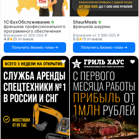
1C:БухОбслуживание
ShaurMeals
франшиза профессионального
франшиза шаурмы
программного обеспечения
Вложения от 500 000 ₽
Вложения от 3 690 000 ₽
4.8
25 отзывов
5.0
15 отзывов
Получить бизнес-план
Получить бизнес-план