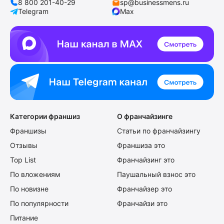
8 800 201-40-29
sp@businessmens.ru
Telegram
Max
Категории франшиз
О франчайзинге
Франшизы
Статьи по франчайзингу
Отзывы
Франшиза это
Top List
Франчайзинг это
По вложениям
Паушальный взнос это
По новизне
Франчайзер это
По популярности
Франчайзи это
Питание