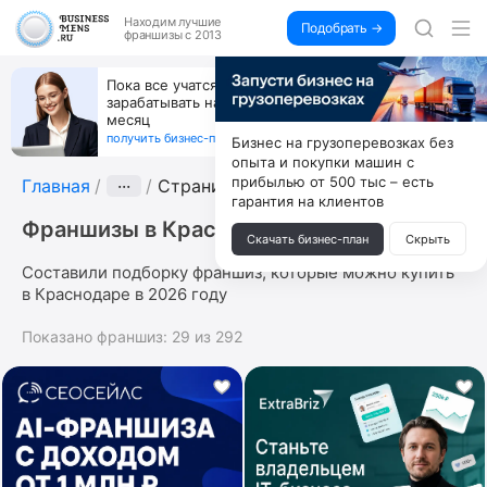
Находим
лучшие
Подобрать →
франшизы с 2013
Открой студию, где не колют и не режут,
а делают массаж лица руками и в первый же год
получи 4.5 млн
получить бизнес-план ↓
Бизнес на грузоперевозках без
опыта и покупки машин с
прибылью от 500 тыс – есть
Главная
···
Страница 2
гарантия на клиентов
Франшизы в Краснодаре
Скачать бизнес-план
Скрыть
Составили подборку франшиз, которые можно купить
в Краснодаре в 2026 году
Показано франшиз:
29
из
292