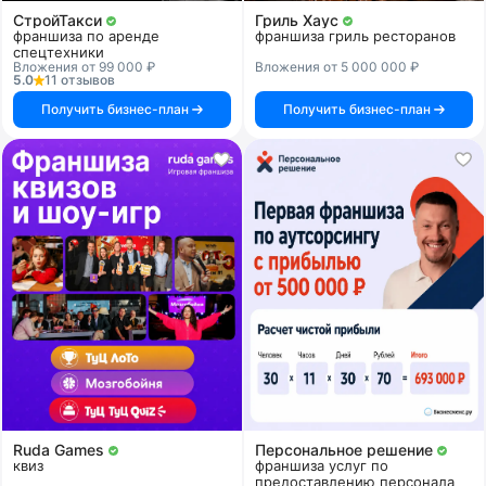
СтройТакси
Гриль Хаус
франшиза по аренде
франшиза гриль ресторанов
спецтехники
Вложения от 99 000 ₽
Вложения от 5 000 000 ₽
5.0
11 отзывов
Получить бизнес-план
Получить бизнес-план
Ruda Games
Персональное решение
квиз
франшиза услуг по
предоставлению персонала