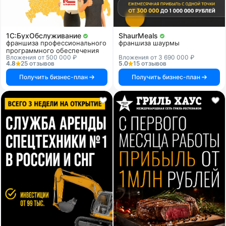
1C:БухОбслуживание
ShaurMeals
франшиза профессионального
франшиза шаурмы
программного обеспечения
Вложения от 500 000 ₽
Вложения от 3 690 000 ₽
4.8
25 отзывов
5.0
15 отзывов
Получить бизнес-план
Получить бизнес-план