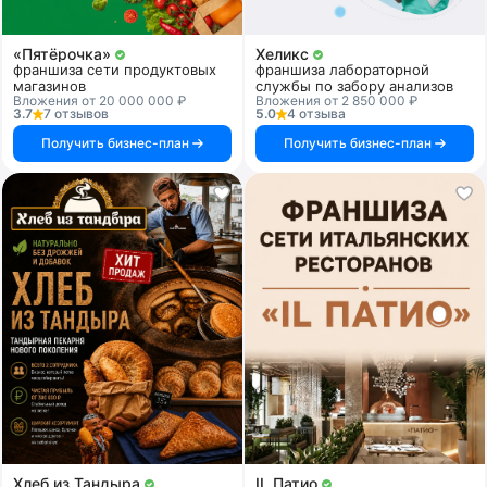
«Пятёрочка»
Хеликс
франшиза сети продуктовых
франшиза лабораторной
магазинов
службы по забору анализов
Вложения от 20 000 000 ₽
Вложения от 2 850 000 ₽
3.7
7 отзывов
5.0
4 отзыва
Получить бизнес-план
Получить бизнес-план
Хлеб из Тандыра
IL Патио