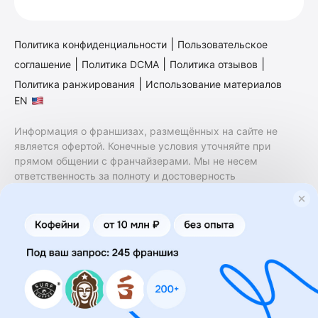
|
Политика конфиденциальности
Пользовательское
|
|
|
соглашение
Политика DCMA
Политика отзывов
|
Политика ранжирования
Использование материалов
EN
Информация о франшизах, размещённых на сайте не
является офертой. Конечные условия уточняйте при
прямом общении с франчайзерами. Мы не несем
ответственность за полноту и достоверность
содержащейся в них информации. Сайт не принадлежит
финансовой организации и на нем не оказываются
финансовые услуги. Заключение договоров
коммерческой концессии (франчайзинга) осуществляется
правообладателями/их представителями. Бизнесменс.ру
не является посредником или представителем
правообладателя и не несет ответственность за условия
предоставления франшизы и действия лиц,
осуществленные на основании информации, имеющейся