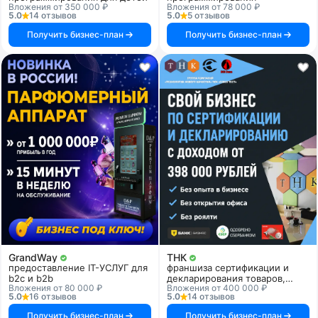
Вложения от 350 000 ₽
Вложения от 78 000 ₽
5.0
14 отзывов
5.0
5 отзывов
Получить бизнес-план
Получить бизнес-план
GrandWay
ТНК
предоставление IT-УСЛУГ для
франшиза сертификации и
b2c и b2b
декларирования товаров,
Вложения от 80 000 ₽
Вложения от 400 000 ₽
продукции и услуг
5.0
16 отзывов
5.0
14 отзывов
Получить бизнес-план
Получить бизнес-план