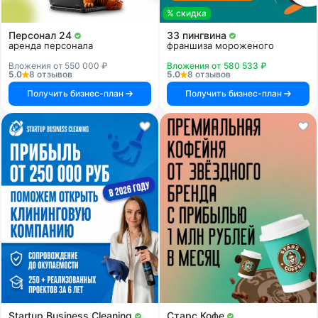
% скидка
Персонал 24
33 пингвина
аренда персонала
франшиза мороженого
Вложения от 550 000 ₽
Вложения от 580 533 ₽
5.0
8 отзывов
5.0
8 отзывов
Получить бизнес-план
Получить бизнес-план
Startup Business Cleaning
Старс Кофе