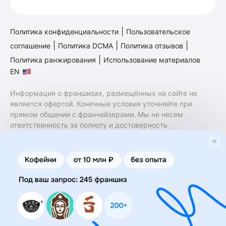
|
Политика конфиденциальности
Пользовательское
|
|
|
соглашение
Политика DCMA
Политика отзывов
|
Политика ранжирования
Использование материалов
EN
Информация о франшизах, размещённых на сайте не
является офертой. Конечные условия уточняйте при
прямом общении с франчайзерами. Мы не несем
ответственность за полноту и достоверность
содержащейся в них информации. Сайт не принадлежит
финансовой организации и на нем не оказываются
финансовые услуги. Заключение договоров
коммерческой концессии (франчайзинга) осуществляется
правообладателями/их представителями. Бизнесменс.ру
не является посредником или представителем
правообладателя и не несет ответственность за условия
предоставления франшизы и действия лиц,
осуществленные на основании информации, имеющейся