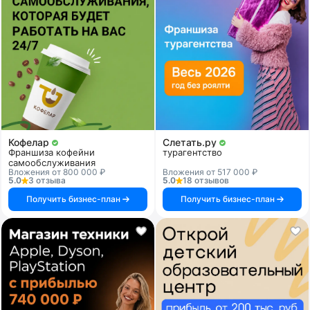
Кофелар
Слетать.ру
Франшиза кофейни
турагентство
самообслуживания
Вложения от 800 000 ₽
Вложения от 517 000 ₽
5.0
3 отзыва
5.0
18 отзывов
Получить бизнес-план
Получить бизнес-план