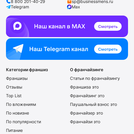
8 800 201-40-29
sp@businessmens.ru
Telegram
Max
Категории франшиз
О франчайзинге
Франшизы
Статьи по франчайзингу
Отзывы
Франшиза это
Top List
Франчайзинг это
По вложениям
Паушальный взнос это
По новизне
Франчайзер это
По популярности
Франчайзи это
Питание