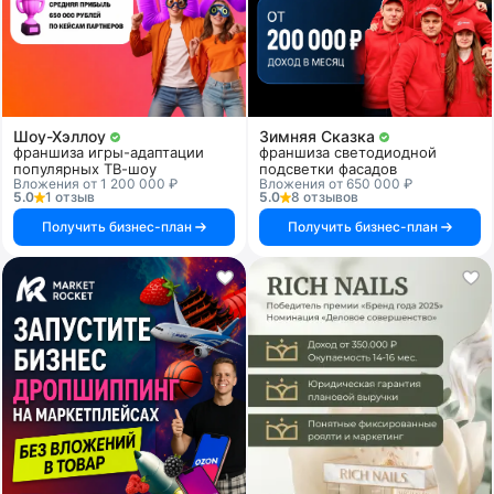
Шоу-Хэллоу
Зимняя Сказка
франшиза игры-адаптации
франшиза светодиодной
популярных ТВ-шоу
подсветки фасадов
Вложения от 1 200 000 ₽
Вложения от 650 000 ₽
5.0
1 отзыв
5.0
8 отзывов
Получить бизнес-план
Получить бизнес-план