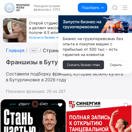
Находим
лучшие
Подобрать →
франшизы с 2013
Открой студию, где не колют и не режут,
а делают массаж лица руками и в первый же год
получи 4.5 млн
получить бизнес-план ↓
Бизнес на грузоперевозках без
опыта и покупки машин с
прибылью от 500 тыс – есть
Главная
···
Страница 4
гарантия на клиентов
Франшизы в Бутурлиновке
Скачать бизнес-план
Скрыть
Составили подборку франшиз, которые можно купить
в Бутурлиновке в 2026 году
Показано франшиз:
29
из
287