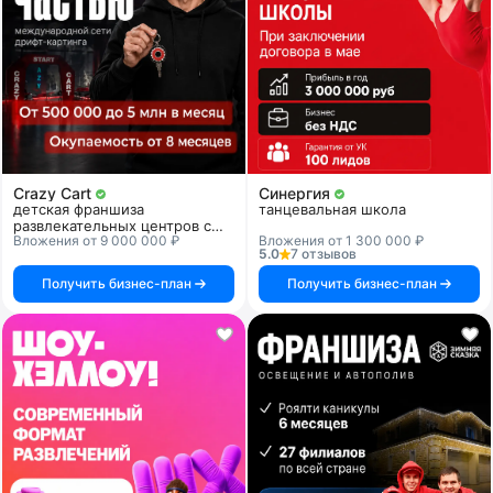
Crazy Cart
Синергия
детская франшиза
танцевальная школа
развлекательных центров с
Вложения от 9 000 000 ₽
Вложения от 1 300 000 ₽
дрифт-картингом
5.0
7 отзывов
Получить бизнес-план
Получить бизнес-план