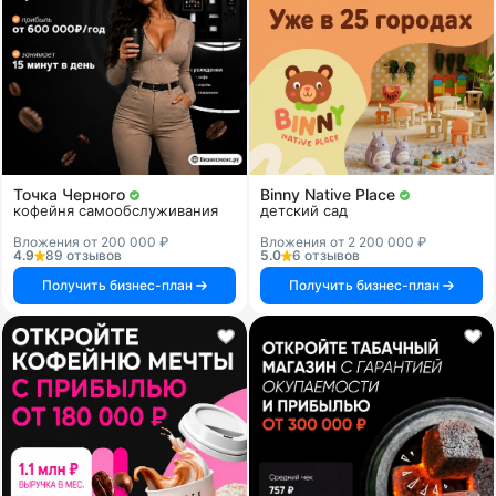
Точка Черного
Binny Native Place
кофейня самообслуживания
детский сад
Вложения от 200 000 ₽
Вложения от 2 200 000 ₽
4.9
89 отзывов
5.0
6 отзывов
Получить бизнес-план
Получить бизнес-план