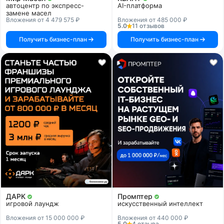
автоцентр по экспресс-
AI-платформа
замене масел
Вложения от 4 479 575 ₽
Вложения от 485 000 ₽
5.0
11 отзывов
Получить бизнес-план
Получить бизнес-план
ДАРК
Промптер
игровой лаундж
искусственный интеллект
Вложения от 15 000 000 ₽
Вложения от 440 000 ₽
5.0
4 отзыва