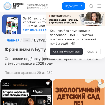
Находим
лучшие
Подобрать →
франшизы с 2013
льзоваться ИИ, вы можете
Открой студию, где 
 обучении по 500 тыс. каждый
а делают массаж ли
получи 4.5 млн
↓
получить бизнес-план ↓
Клиника без помещения и
персонала – 150 000 чистой
прибыли в месяц - первичный
Главная
···
Бутурлиновка
приём ведёт ИИ
Франшизы в Бутурлиновке
Скачать бизнес-план
Скрыть
Составили подборку франшиз, которые можно купить
в Бутурлиновке в 2026 году
Показано франшиз:
29
из
289