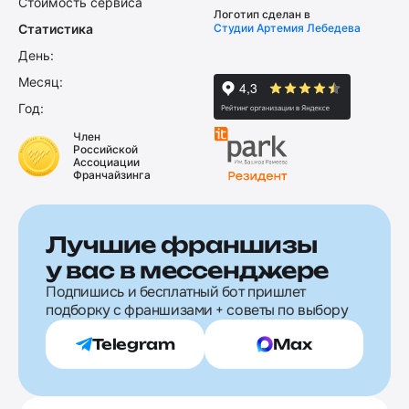
Стоимость сервиса
Логотип сделан в
Статистика
Студии Артемия Лебедева
День:
Месяц:
Год:
Член
Российской
Ассоциации
Франчайзинга
Лучшие франшизы
у вас в мессенджере
Подпишись и бесплатный бот пришлет
подборку с франшизами + советы по выбору
Telegram
Max