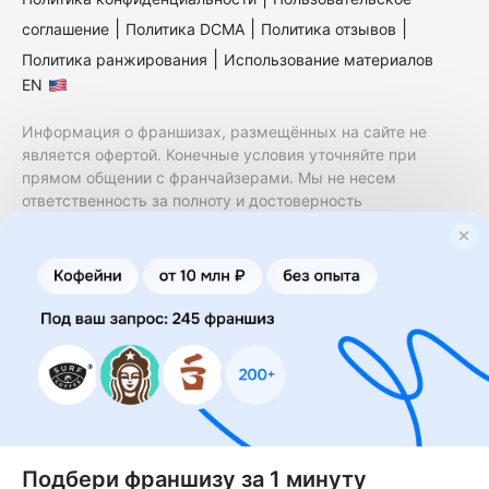
|
|
|
соглашение
Политика DCMA
Политика отзывов
|
Политика ранжирования
Использование материалов
EN
Информация о франшизах, размещённых на сайте не
является офертой. Конечные условия уточняйте при
прямом общении с франчайзерами. Мы не несем
ответственность за полноту и достоверность
содержащейся в них информации. Сайт не принадлежит
финансовой организации и на нем не оказываются
финансовые услуги. Заключение договоров
коммерческой концессии (франчайзинга) осуществляется
правообладателями/их представителями. Бизнесменс.ру
не является посредником или представителем
правообладателя и не несет ответственность за условия
предоставления франшизы и действия лиц,
осуществленные на основании информации, имеющейся
на сайте или полученной через него. За достоверность
предоставленной информации несет ответственность
правообладатель.
Подбери франшизу за 1 минуту