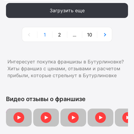
Загрузить еще
1
2
...
10
Интересует покупка франшизы в Бутурлиновке?
Хиты франшиз с ценами, отзывами и расчетом
прибыли, которые стрельнут в Бутурлиновке
Видео отзывы о франшизе
Видеоотзыв от Ан
Видеоо
Отзыв от Анна
Отзыв о франшизе
Отзыв о франшизе