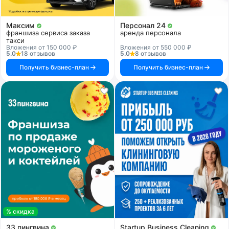
Максим
Персонал 24
франшиза сервиса заказа
аренда персонала
такси
Вложения от 150 000 ₽
Вложения от 550 000 ₽
5.0
18 отзывов
5.0
8 отзывов
Получить бизнес-план
Получить бизнес-план
% скидка
33 пингвина
Startup Business Cleaning