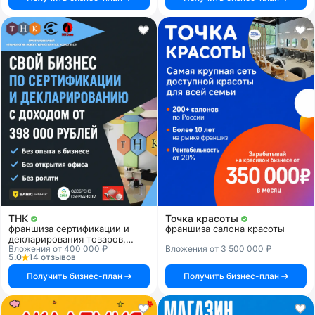
ТНК
Точка красоты
франшиза сертификации и
франшиза салона красоты
декларирования товаров,
Вложения от 400 000 ₽
Вложения от 3 500 000 ₽
продукции и услуг
5.0
14 отзывов
Получить бизнес-план
Получить бизнес-план