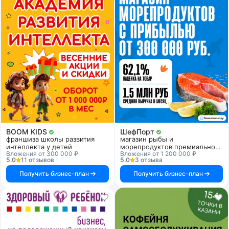
BOOM KIDS
ШефПорт
франшиза школы развития
магазин рыбы и
интеллекта у детей
морепродуктов премиального
Вложения от 300 000 ₽
Вложения от 1 200 000 ₽
качества
5.0
11 отзывов
5.0
3 отзыва
Получить бизнес-план
Получить бизнес-план