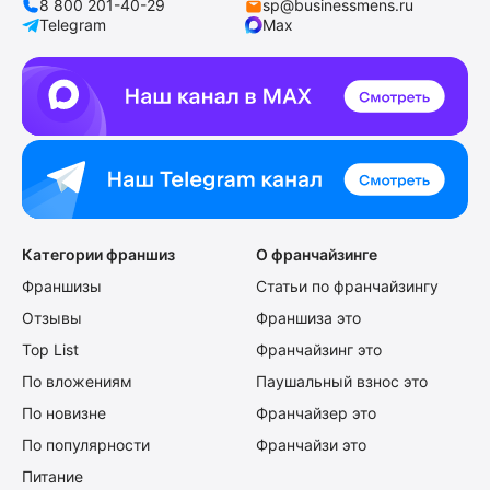
8 800 201-40-29
sp@businessmens.ru
Telegram
Max
Категории франшиз
О франчайзинге
Франшизы
Статьи по франчайзингу
Отзывы
Франшиза это
Top List
Франчайзинг это
По вложениям
Паушальный взнос это
По новизне
Франчайзер это
По популярности
Франчайзи это
Питание