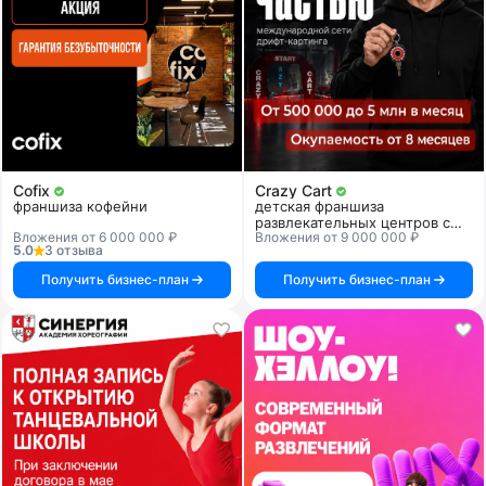
Cofix
Crazy Cart
франшиза кофейни
детская франшиза
развлекательных центров с
Вложения от 6 000 000 ₽
Вложения от 9 000 000 ₽
дрифт-картингом
5.0
3 отзыва
Получить бизнес-план
Получить бизнес-план