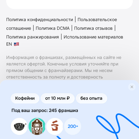
|
Политика конфиденциальности
Пользовательское
|
|
|
соглашение
Политика DCMA
Политика отзывов
|
Политика ранжирования
Использование материалов
EN
Информация о франшизах, размещённых на сайте не
является офертой. Конечные условия уточняйте при
прямом общении с франчайзерами. Мы не несем
ответственность за полноту и достоверность
содержащейся в них информации. Сайт не принадлежит
финансовой организации и на нем не оказываются
финансовые услуги. Заключение договоров
коммерческой концессии (франчайзинга) осуществляется
правообладателями/их представителями. Бизнесменс.ру
не является посредником или представителем
правообладателя и не несет ответственность за условия
предоставления франшизы и действия лиц,
осуществленные на основании информации, имеющейся