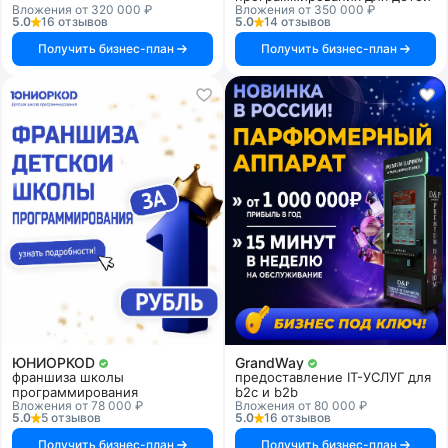
Вложения от 320 000 ₽
Вложения от 350 000 ₽
5.0
16 отзывов
5.0
14 отзывов
Получить бизнес-план
Получить бизнес-план
ЮНИОРКОD
GrandWay
франшиза школы
предоставление IT-УСЛУГ для
программирования
b2c и b2b
Вложения от 78 000 ₽
Вложения от 80 000 ₽
5.0
5 отзывов
5.0
16 отзывов
Получить бизнес-план
Получить бизнес-план