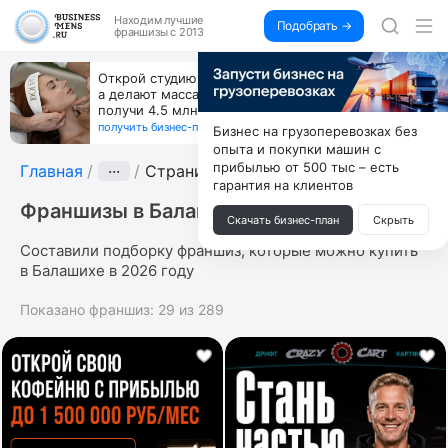
Находим
лучшие
Подобрать →
франшизы с 2013
Открой студию, где не колют и не режут,
а делают массаж лица руками и в первый же год
получи 4.5 млн
получить бизнес-план ↓
Бизнес на грузоперевозках без
опыта и покупки машин с
прибылью от 500 тыс – есть
Главная
···
Страница 4
гарантия на клиентов
Франшизы в Балашихе
Скачать бизнес-план
Скрыть
Составили подборку франшиз, которые можно купить
в Балашихе в 2026 году
Показано франшиз:
29
из
289