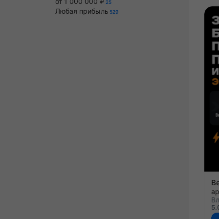
от 1 000 000 ₽
25
Любая прибыль
529
Вл
5.