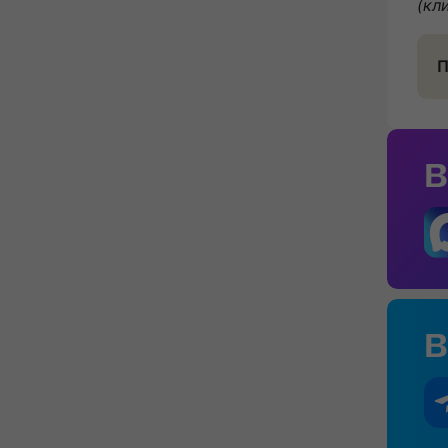
(кл
П