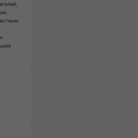
ателей,
ции.
вестным
.
и
ьшее