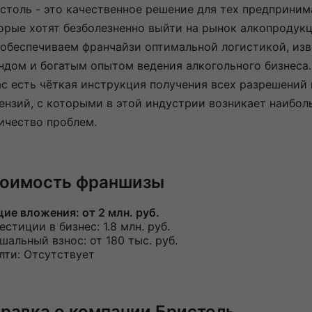
столь - это качественное решение для тех предприним
орые хотят безболезненно выйти на рынок алкопродук
обеспечиваем франчайзи оптимальной логистикой, из
ндом и богатым опытом ведения алкогольного бизнеса
ас есть чёткая инструкция получения всех разрешений 
ензий, с которыми в этой индустрии возникает наибол
ичество проблем.
оимость франшизы
ие вложения:
от 2 млн. руб.
естиции в бизнес:
1.8 млн. руб.
шальный взнос:
от 180 тыс. руб.
лти: Отсутствует
равка о компании Бристоль