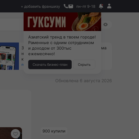
+ добавить франшизу
пн-пт 9-18
Азиатский тренд в твоем городе!
Раменные с одним сотрудником
За 90 тыс. открой магазин на Авито, дома
и доходом от 300тыс
ни коробок, ни товара, ни склада, зато
ежемесячно!
каждый месяц +125 тыс. чистыми
получить бизнес-план ↓
Скачать бизнес-план
Скрыть
Обновлена 6 августа 2026
900 купили