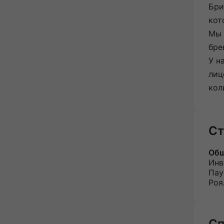
Бри
кот
Мы 
бре
У н
лиц
кол
Ст
Общ
Инв
Пау
Роя
Сп