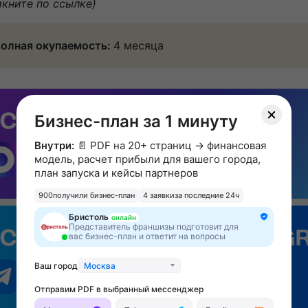
икните по ссылке)
олная окупаемость:
4 месяца
Бизнес-план за 1 минуту
Внутри:
📄 PDF на 20+ страниц → финансовая
модель, расчет прибыли для вашего города,
план запуска и кейсы партнеров
900
получили бизнес-план
4 заявки
за последние 24ч
Бристоль
онлайн
Представитель франшизы подготовит для
вас бизнес-план и ответит на вопросы
Ваш город
Москва
Отправим PDF в выбранный мессенджер