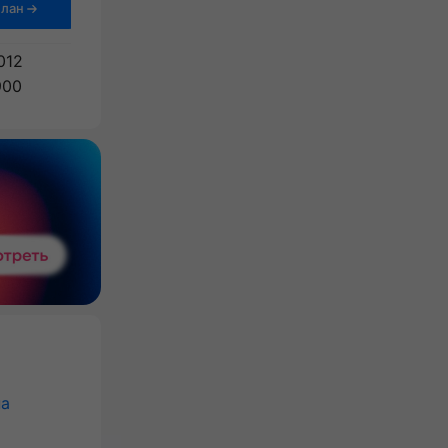
план
Получить бизнес-план
012
900
на