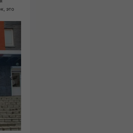
я
к, это