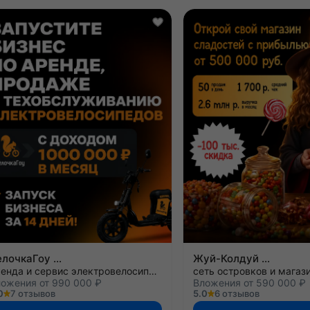
ВелочкаГоу
Жуй-Колдуй
аренда и сервис электровелосипедов
ожения от 990 000 ₽
Вложения от 590 000 ₽
0
7 отзывов
5.0
6 отзывов