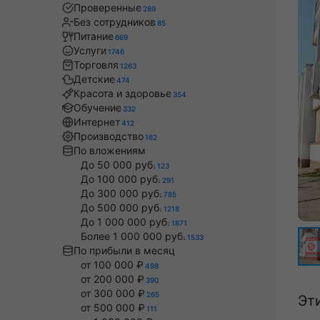
Проверенные
289
Без сотрудников
85
Питание
669
Услуги
1746
Торговля
1263
Детские
474
Красота и здоровье
354
Обучение
332
Интернет
412
Производство
162
По вложениям
До 50 000 руб.
123
До 100 000 руб.
291
До 300 000 руб.
785
До 500 000 руб.
1218
До 1 000 000 руб.
1871
Более 1 000 000 руб.
1533
По прибыли в месяц
от 100 000 ₽
498
от 200 000 ₽
390
от 300 000 ₽
265
Эт
от 500 000 ₽
111