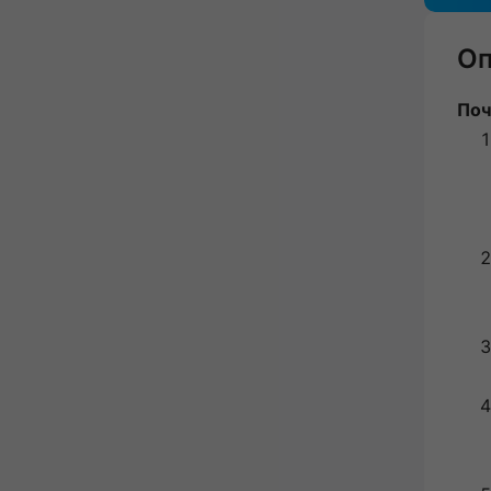
Оп
Поч