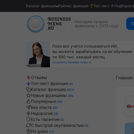
Каталог франшиз
Рейтинг франшиз
Топ-лист
Подборки 
Находим лучшие
П
франшизы с 2013 года
Пока все учатся пользоваться ИИ,
вы можете зарабатывать на их обучении
по 500 тыс. каждый месяц
получить бизнес-план ↓
Отзывы
Главная
Топ-лист франшиз
45
Каталог франшиз
3075
Новые франшизы
289
Популярные
289
Без опыта
257
Недорогие
291
Есть гарантия
54
С быстрой окупаемостью
63
Из дома
173