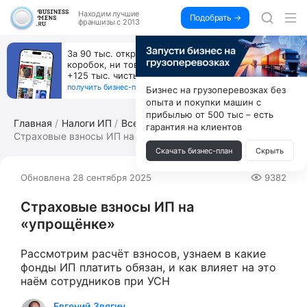
Находим
лучшие
Подобрать →
франшизы с 2013
За 90 тыс. открой магазин на Авито, дома ни
коробок, ни товара, ни склада, зато каждый месяц
+125 тыс. чистыми
получить бизнес-план ↓
Бизнес на грузоперевозках без
опыта и покупки машин с
прибылью от 500 тыс – есть
Главная
Налоги ИП
Все про ИП
гарантия на клиентов
Страховые взносы ИП на «упрощёнке»
Скачать бизнес-план
Скрыть
Обновлена 28 сентября 2025
9382
Страховые взносы ИП на
«упрощёнке»
Рассмотрим расчёт взносов, узнаем в какие
фонды ИП платить обязан, и как влияет на это
наём сотрудников при УСН
Евгений Звягин