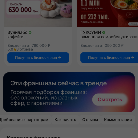
Зунилабс
ГУКСУМИ
кофейня
раменная самообслуживани
Вложения от 790 000 ₽
Вложения от 390 000 ₽
5.0
3 отзыва
Получить бизнес-план
Получить бизнес-план
Требования к партнерам
Как начать
Отзывы
Комментарии
Коротко о франшизе