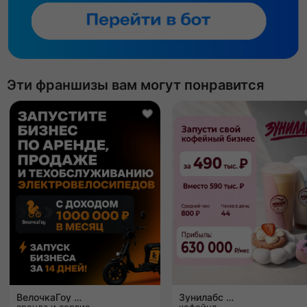
Эти франшизы вам могут понравится
ВелочкаГоу
Зунилабс
аренда и сервис
кофейня