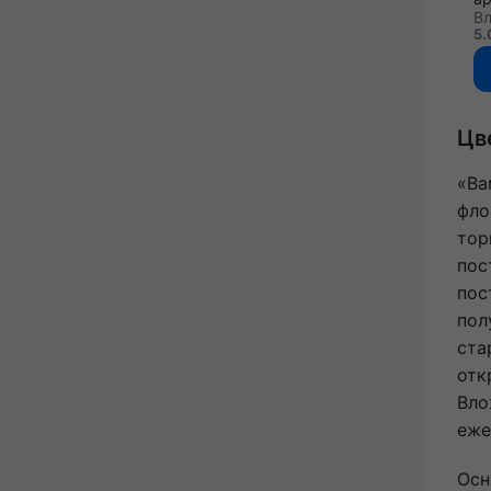
Вл
5.
Цв
«Ва
фло
тор
пос
пос
пол
ста
отк
Вло
еже
Осн