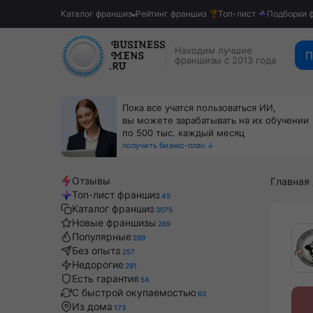
Каталог франшиз
Рейтинг франшиз
Топ-лист
Подборки 
Находим лучшие
П
франшизы с 2013 года
Пока все учатся пользоваться ИИ,
вы можете зарабатывать на их обучении
по 500 тыс. каждый месяц
получить бизнес-план ↓
Отзывы
Главная
Топ-лист франшиз
45
Каталог франшиз
3075
Новые франшизы
289
Популярные
289
Без опыта
257
Недорогие
291
Есть гарантия
54
С быстрой окупаемостью
63
Из дома
173