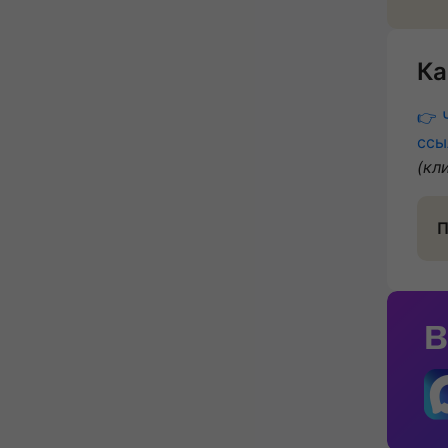
Ка
👉 
ссы
(кл
П