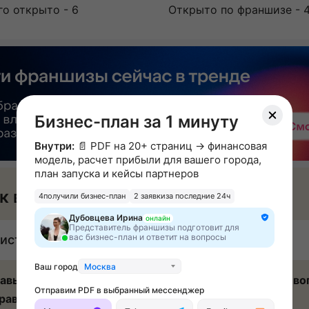
го открыто - 6
Открыто по франшизе - 
Бизнес-план за 1 минуту
Внутри:
📄 PDF на 20+ страниц → финансовая
модель, расчет прибыли для вашего города,
план запуска и кейсы партнеров
к вы будете зарабатывать
4
получили бизнес-план
2 заявки
за последние 24ч
Дубовцева Ирина
онлайн
Представитель франшизы подготовит для
вас бизнес-план и ответит на вопросы
истая прибыль: 200 000 - 500 000 ₽ в месяц
Ваш город
Москва
авьте заявку, и мы ответим на все интересующиеся во
Отправим PDF в выбранный мессенджер
равим всю необходимую информацию.