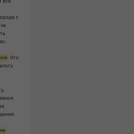
и все
ороде с
 не
ыть
ас.
рой.
Это
алогу.
у,
лавное
ва
ждение
ким