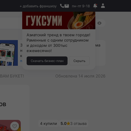
+ добавить франшизу
пн-пт 9-18
Азиатский тренд в твоем городе!
Раменные с одним сотрудником
За 90 тыс. открой магазин на Авито, дома
и доходом от 300тыс
ни коробок, ни товара, ни склада, зато
ежемесячно!
каждый месяц +125 тыс. чистыми
получить бизнес-план ↓
Скачать бизнес-план
Скрыть
ВАМ БУКЕТ!
Обновлена 14 июля 2026
ов
4 купили
5.0
3 отзыва