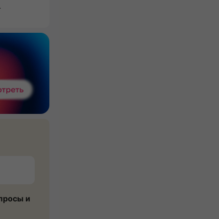
4
просы и