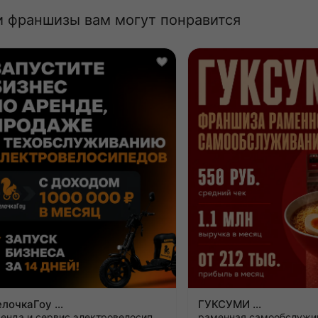
и франшизы вам могут понравится
ВелочкаГоу
ГУКСУМИ
аренда и сервис электровелосипедов
раменная самообслужи