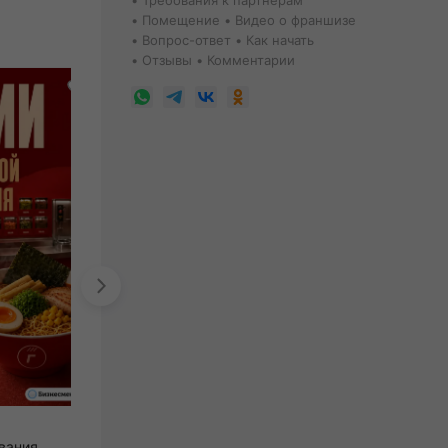
Требования к партнерам
Помещение
Видео о франшизе
Вопрос-ответ
Как начать
Отзывы
Комментарии
Зунилабс
вания
кофейня