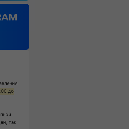
авления
200 до
упной
ей, так