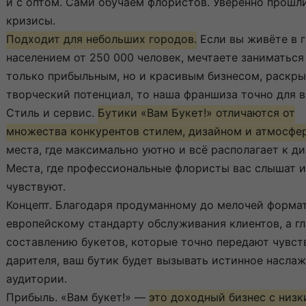
и с оптом. Сами обучаем флористов. Уверенно прошл
кризисы.
Подходит для небольших городов.
Если вы живёте в г
населением от 250 000 человек, мечтаете заниматься
только прибыльным, но и красивым бизнесом, раскр
творческий потенциал, то наша франшиза точно для в
Стиль и сервис.
Бутики «Вам Букет!» отличаются от
множества конкурентов стилем, дизайном и атмосфе
места, где максимально уютно и всё располагает к ди
Места, где профессиональные флористы вас слышат и
чувствуют.
Концепт. Благодаря продуманному до мелочей формат
европейскому стандарту обслуживания клиентов, а г
составлению букетов, которые точно передают чувст
дарителя, ваш бутик будет вызывать истинное насла
аудитории.
Прибыль. «Вам букет!» —
это доходный бизнес с низ