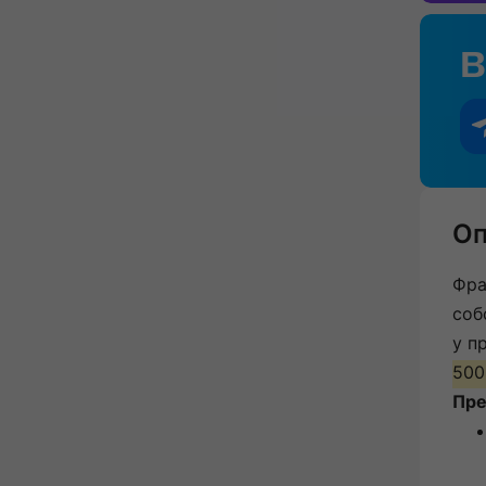
Оп
Фра
соб
у п
500
Пре