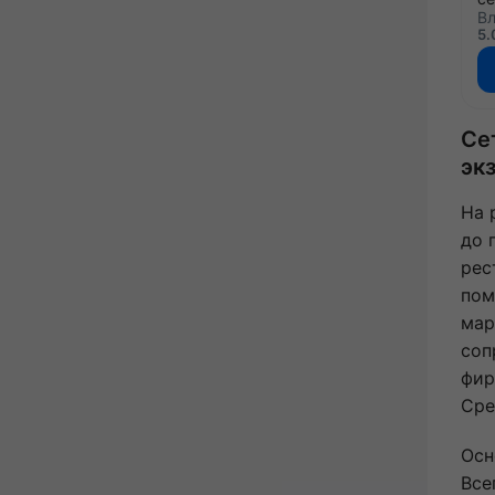
Вл
5.
Се
эк
На 
до 
рес
пом
мар
соп
фир
Сре
Осн
Все