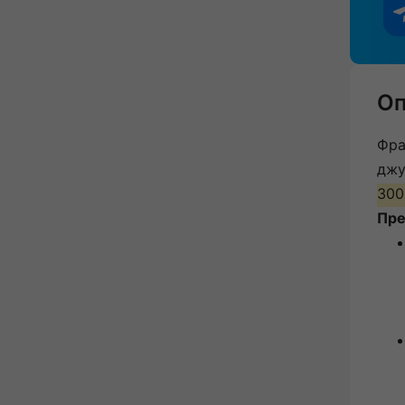
Оп
Фра
джу
300
Пре