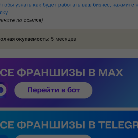
Чтобы узнать как будет работать ваш бизнес, нажмите 
лку
икните по ссылке)
олная окупаемость:
5 месяцев