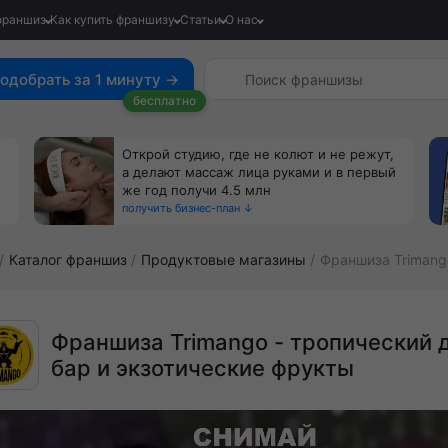
франшиз
Как купить франшизу
Статьи
О нас
одобрать за 1 минуту →
бесплатно
Открой студию, где не колют и не режут,
а делают массаж лица руками и в первый
же год получи 4.5 млн
получить бизнес-план ↓
Каталог франшиз
Продуктовые магазины
Франшиза Trimang
Франшиза Trimango - тропический 
бар и экзотические фрукты