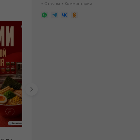
Отзывы
Комментарии
Зунилабс
вания
кофейня