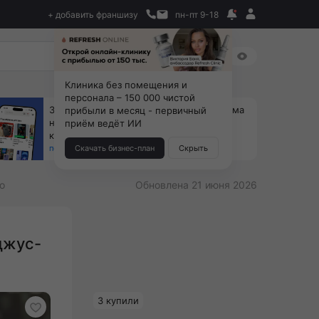
+ добавить франшизу
пн-пт 9-18
Клиника без помещения и
персонала – 150 000 чистой
За 90 тыс. открой магазин на Авито, дома
прибыли в месяц - первичный
ни коробок, ни товара, ни склада, зато
приём ведёт ИИ
каждый месяц +125 тыс. чистыми
получить бизнес-план ↓
Скачать бизнес-план
Скрыть
o
Обновлена 21 июня 2026
джус-
3 купили