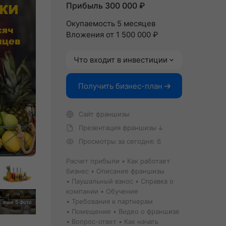
Прибыль 300 000 ₽
Окупаемость 5 месяцев
Вложения от 1 500 000 ₽
Что входит в инвестиции
Получить бизнес-план
Сайт франшизы
Презентация франшизы
Просмотры за сегодня: 6
Расчет прибыли
Как работает
бизнес
Описание франшизы
Паушальный взнос
Справка о
компании
Обучение
Требования к партнерам
еще 5 фото
Помещение
Видео о франшизе
Вопрос-ответ
Как начать