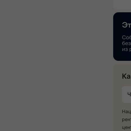
Ка
Ч
Нац
рен
цен