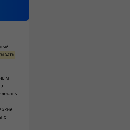
нный
тывать
ьным
но
влекать
яркие
ы с