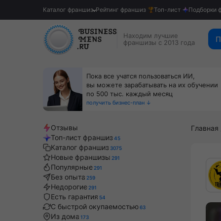
Каталог франшиз
Рейтинг франшиз
Топ-лист
Подборки 
Находим лучшие
П
франшизы с 2013 года
Пока все учатся пользоваться ИИ,
вы можете зарабатывать на их обучении
по 500 тыс. каждый месяц
получить бизнес-план ↓
Отзывы
Главная
Топ-лист франшиз
45
Каталог франшиз
3075
Новые франшизы
291
Популярные
291
Без опыта
259
Недорогие
291
Есть гарантия
54
С быстрой окупаемостью
63
Из дома
173