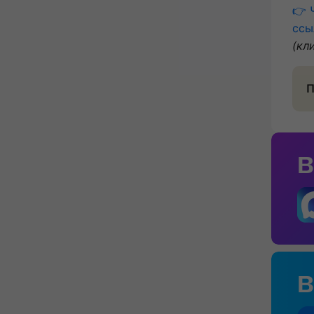
👉 
ссы
(кл
П