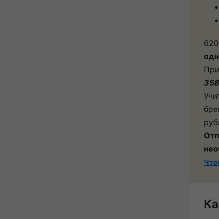
620
одн
При
358
Учи
бре
руб
Отп
нео
Что
Ка