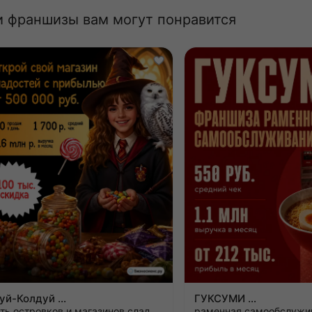
и франшизы вам могут понравится
Жуй-Колдуй
ГУКСУМИ
сеть островков и магазинов сладостей
раменная самообслужи