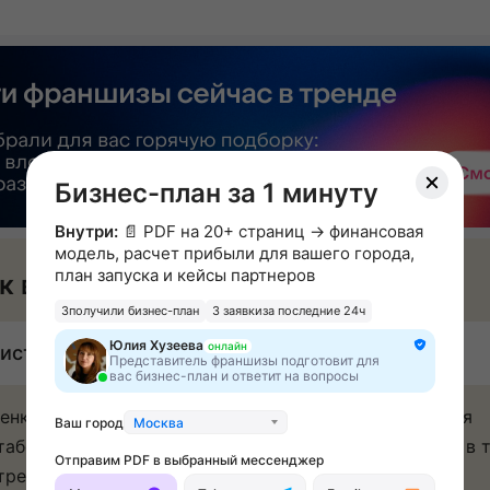
Бизнес-план за 1 минуту
Внутри:
📄 PDF на 20+ страниц → финансовая
модель, расчет прибыли для вашего города,
план запуска и кейсы партнеров
к вы будете зарабатывать
3
получили бизнес-план
3 заявки
за последние 24ч
Юлия Хузеева
онлайн
истая прибыль: 300 000 ₽ в месяц
Представитель франшизы подготовит для
вас бизнес-план и ответит на вопросы
енка на нашу продукцию доходит до 250%, а средняя
Ваш город
Москва
табельность бизнеса составляет 27%. При открытии в 
Отправим PDF в выбранный мессенджер
тре вы получаете высокий трафик.