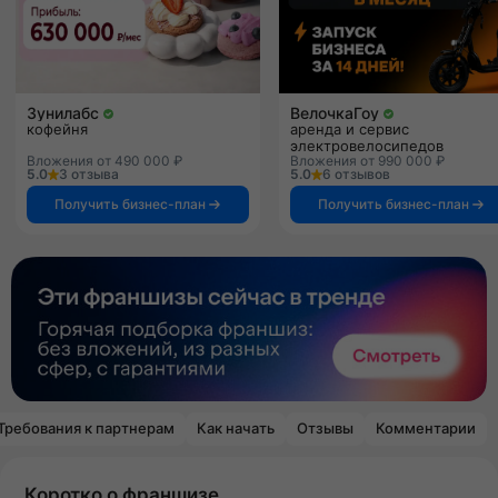
Зунилабс
ВелочкаГоу
кофейня
аренда и сервис
электровелосипедов
Вложения от 490 000 ₽
Вложения от 990 000 ₽
5.0
3 отзыва
5.0
6 отзывов
Получить бизнес-план
Получить бизнес-план
Требования к партнерам
Как начать
Отзывы
Комментарии
Коротко о франшизе