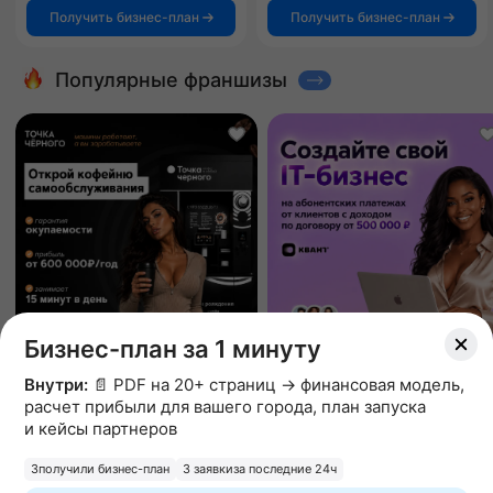
Получить бизнес-план
Получить бизнес-план
Популярные франшизы
Бизнес-план за 1 минуту
Внутри:
📄 PDF на 20+ страниц → финансовая модель,
расчет прибыли для вашего города, план запуска
и кейсы партнеров
Точка Черного
КВАНТ
кофейня самообслуживания
AI-платформа
3
получили бизнес-план
3 заявки
за последние 24ч
Вложения от 200 000 ₽
Вложения от 485 000 ₽
4.9
89 отзывов
5.0
11 отзывов