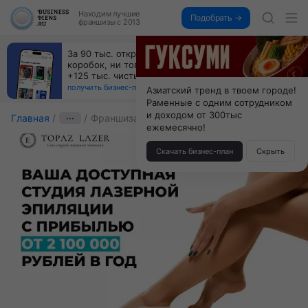
Находим
лучшие
Подобрать →
франшизы с 2013
Пока все учатся пользоваться ИИ, вы можете
зарабатывать на их обучении по 500 тыс. каждый
месяц
получить бизнес-план ↓
Азиатский тренд в твоем городе!
Раменные с одним сотрудником
и доходом от 300тыс
Главная
···
Франшиза ТОПАЗЛАЗЕР
ежемесячно!
Скачать бизнес-план
Скрыть