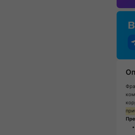
Оп
Фра
ком
кор
при
Пре