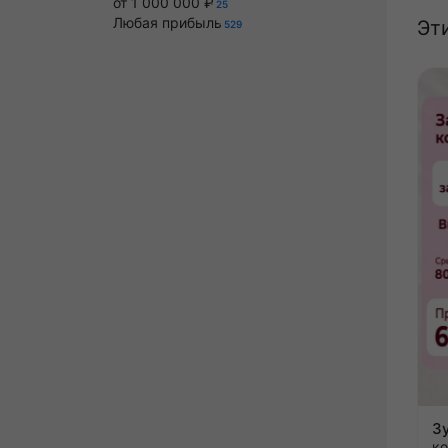
от 1 000 000 ₽
25
Любая прибыль
Эт
529
к