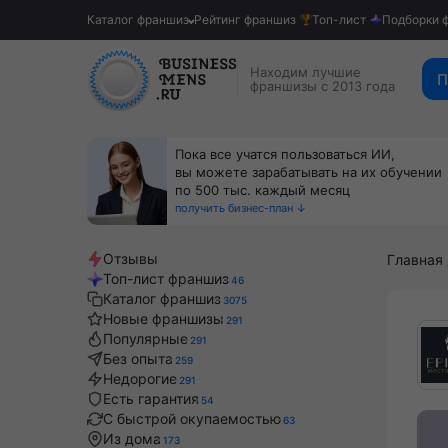
Каталог франшиз
Рейтинг франшиз
Топ-лист
Подборки 
Находим лучшие
П
франшизы с 2013 года
Пока все учатся пользоваться ИИ,
вы можете зарабатывать на их обучении
по 500 тыс. каждый месяц
получить бизнес-план ↓
Отзывы
Главная
Топ-лист франшиз
46
Каталог франшиз
3075
Новые франшизы
291
Популярные
291
Без опыта
259
Недорогие
291
Есть гарантия
54
С быстрой окупаемостью
63
Из дома
173