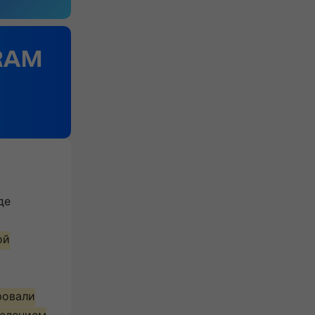
де
ой
ровали