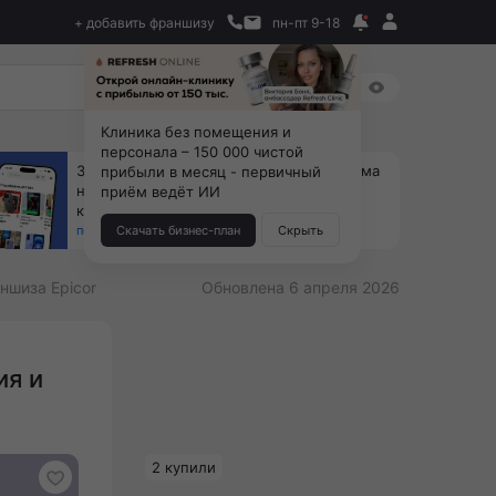
+ добавить франшизу
пн-пт 9-18
Клиника без помещения и
персонала – 150 000 чистой
За 90 тыс. открой магазин на Авито, дома
прибыли в месяц - первичный
ни коробок, ни товара, ни склада, зато
приём ведёт ИИ
каждый месяц +125 тыс. чистыми
получить бизнес-план ↓
Скачать бизнес-план
Скрыть
ншиза Epicor
Обновлена 6 апреля 2026
ия и
2 купили