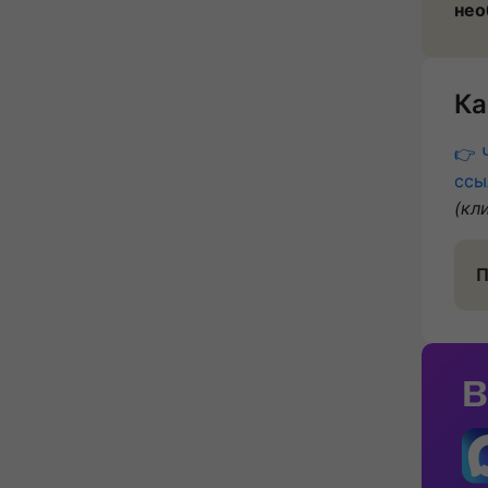
нео
Ка
👉 
ссы
(кл
П