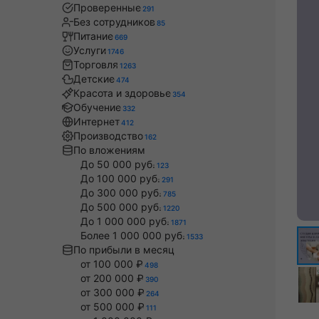
Проверенные
291
Без сотрудников
85
Питание
669
Услуги
1746
Торговля
1263
Детские
474
Красота и здоровье
354
Обучение
332
Интернет
412
Производство
162
По вложениям
До 50 000 руб.
123
До 100 000 руб.
291
До 300 000 руб.
785
До 500 000 руб.
1220
До 1 000 000 руб.
1871
Более 1 000 000 руб.
1533
По прибыли в месяц
от 100 000 ₽
498
от 200 000 ₽
390
от 300 000 ₽
264
от 500 000 ₽
111