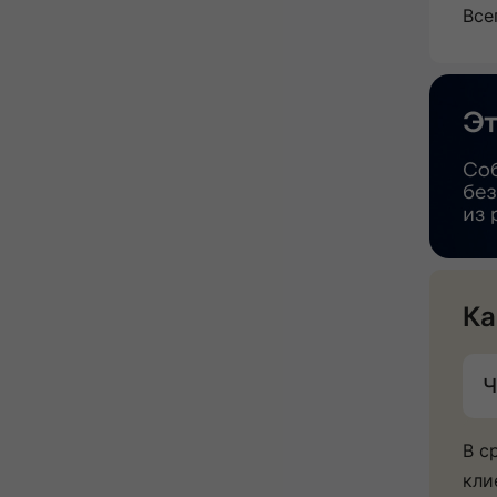
Все
Ка
Ч
В с
кли