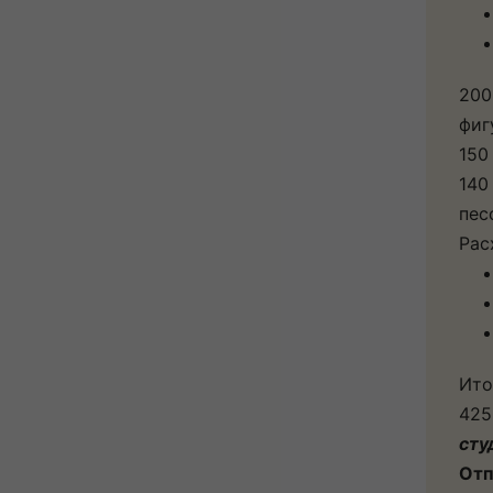
200
фиг
150
140
пес
Рас
Ито
425
сту
Отп