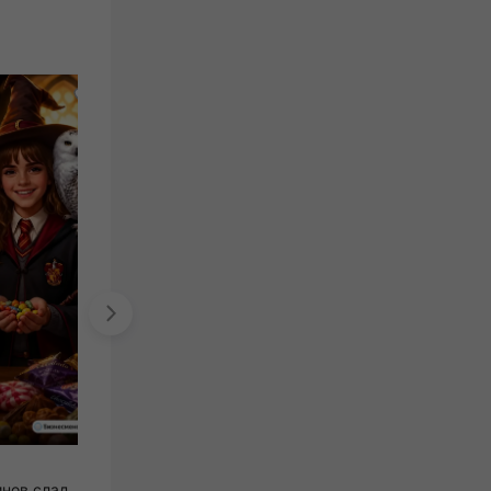
ГУКСУМИ
сеть островков и магазинов сладостей
раменная самообслуживания