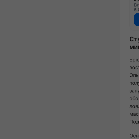
Вл
5.
Ст
ми
Epi
вос
Опы
пол
зап
обо
лоя
мас
Под
Осн