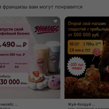
и франшизы вам могут понравится
Зунилабс
Жуй-Колдуй
офейня