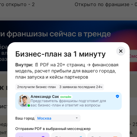
го открыто - 2
Открыто по франшизе - 
Бизнес-план за 1 минуту
Внутри:
📄 PDF на 20+ страниц → финансовая
модель, расчет прибыли для вашего города,
план запуска и кейсы партнеров
к вы будете зарабатывать
2
получили бизнес-план
3 заявки
за последние 24ч
Александр Сак
онлайн
Представитель франшизы подготовит для
вас бизнес-план и ответит на вопросы
истая прибыль: 150 000 ₽ в месяц
Ваш город
Москва
реднем направление коррекции фигуры даёт по 200 – 2
Отправим PDF в выбранный мессенджер
ентов в месяц, лазерной эпиляции 150 – 200 клиентов.