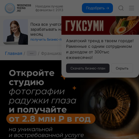
Находим
лучшие
Подобрать →
франшизы с 2013
Пока все учатся пользоваться ИИ, вы можете
зарабатывать на их обучении по 500 тыс. каждый
месяц
получить бизнес-план ↓
Азиатский тренд в твоем городе!
Раменные с одним сотрудником
и доходом от 300тыс
Главная
···
Франшиза Screen Eyes
ежемесячно!
Скачать бизнес-план
Скрыть