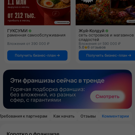
ГУКСУМИ
Жуй-Колдуй
раменная самообслуживания
сеть островков и магазинов
сладостей
Вложения от 390 000 ₽
Вложения от 590 000 ₽
5.0
6 отзывов
Получить бизнес-план
Получить бизнес-план
Требования к партнерам
Как начать
Отзывы
Комментарии
Коротко о франшизе