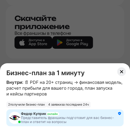
Скачайте
приложение
Все франшизы в телефоне
|
Политика конфиденциальности
Пользовательское
Бизнес-план за 1 минуту
|
|
|
соглашение
Политика DCMA
Политика отзывов
Внутри:
📄 PDF на 20+ страниц → финансовая модель,
|
Политика ранжирования
Использование материалов
расчет прибыли для вашего города, план запуска
EN
и кейсы партнеров
Информация о франшизах, размещённых на сайте не
2
получили бизнес-план
4 заявки
за последние 24ч
является офертой. Конечные условия уточняйте при
Федор Куприн
онлайн
прямом общении с франчайзерами. Мы не несем
Представитель франшизы подготовит для вас бизнес-
ответственность за полноту и достоверность
план и ответит на вопросы
содержащейся в них информации. Сайт не принадлежит