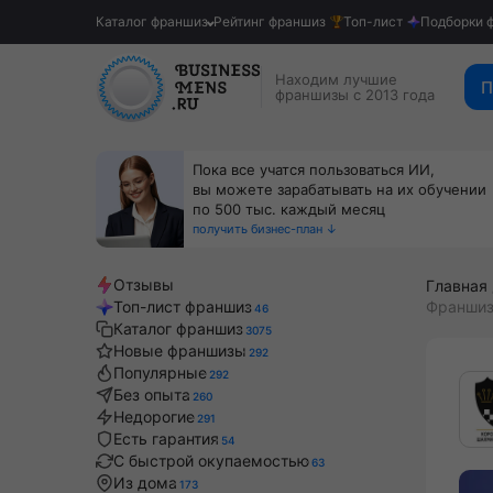
Каталог франшиз
Рейтинг франшиз
Топ-лист
Подборки 
Находим лучшие
П
франшизы с 2013 года
Пока все учатся пользоваться ИИ,
вы можете зарабатывать на их обучении
по 500 тыс. каждый месяц
получить бизнес-план ↓
Отзывы
Главная
Топ-лист франшиз
Франшиз
46
Каталог франшиз
3075
Новые франшизы
292
Популярные
292
Без опыта
260
Недорогие
291
Есть гарантия
54
С быстрой окупаемостью
63
Из дома
173