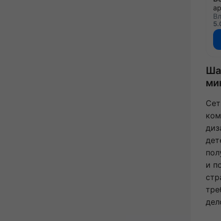
Вл
5.
Ша
ми
Сет
ком
диз
дет
пол
и п
стр
тре
дел