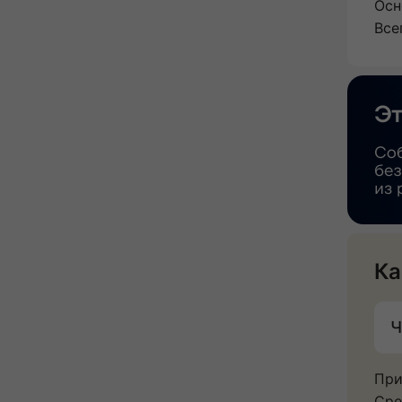
Осн
Все
Ка
Ч
При
Сре