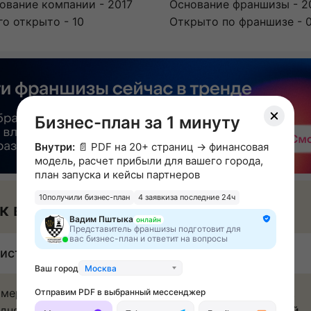
ование компании - 2017
Основание франшизы - 2
го открыто - 10
Открыто по франшизе - 
Бизнес-план за 1 минуту
Внутри:
📄 PDF на 20+ страниц → финансовая
модель, расчет прибыли для вашего города,
план запуска и кейсы партнеров
10
получили бизнес-план
4 заявки
за последние 24ч
к вы будете зарабатывать
Вадим Пштыка
онлайн
Представитель франшизы подготовит для
вас бизнес-план и ответит на вопросы
истая прибыль: 50 000 - 150 000 ₽ в месяц
Ваш город
Москва
мерный расчет заработка одного шахматного клуба.
Отправим PDF в выбранный мессенджер
дняя стоимость месячного абонемента: 3 500 рублей