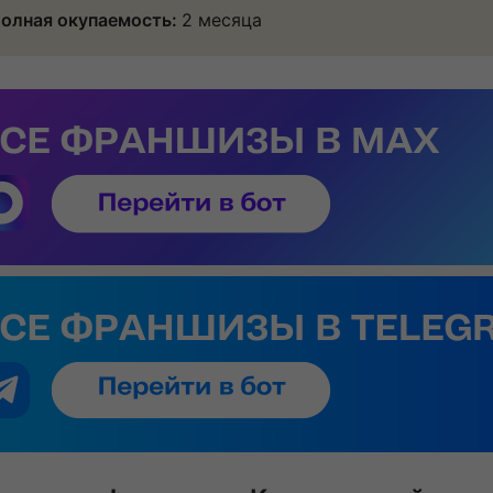
олная окупаемость:
2 месяца