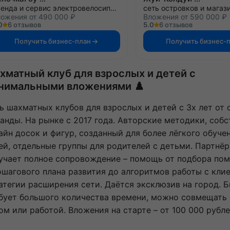
аренда и сервис электровелосипедов
ожения от 490 000 ₽
Вложения от 590 000 ₽
0
6 отзывов
5.0
6 отзывов
Получить бизнес-план
Получить бизнес-
хматный клуб для взрослых и детей с
нимальными вложениями ♟️
ь шахматных клубов для взрослых и детей с 3х лет от
анды. На рынке с 2017 года. Авторские методики, соб
айн досок и фигур, созданный для более лёгкого обуче
ей, отдельные группы для родителей с детьми. Партнёр
учает полное сопровождение – помощь от подбора по
ошагового плана развития до алгоритмов работы с кли
атегии расширения сети. Даётся эксклюзив на город. Б
бует большого количества времени, можно совмещать 
ом или работой. Вложения на старте – от 100 000 рубле