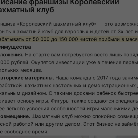
исание франшизы Королевский
хматный клуб
ншиза «Королевский шахматный клуб» — это возможн
рыть шахматный клуб для взрослых и детей от 3х лет и
абатывать от 50 000 до 150 000 чистой прибыли в меся
еимущества
Вложения.
На старте вам потребуется всего лишь поря
 000 рублей. Окупятся инвестиции уже в течение перв
кольких месяцев.
вторские материалы.
Наша команда с 2017 года заним
работкой шахматных настольных и демонстрационных 
кальным дизайном. С такими досками ребёнок быстре
аивает основу игры. Фигуры также создаются специаль
ее лёгкого усвоения особенностей игры маленькими де
Совмещение.
Шахматный клуб можно спокойно совмеща
сной работой или другим делом. Этот бизнес не займё
е свободное время.