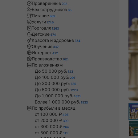
Проверенные
292
Без сотрудников
85
Питание
669
Услуги
1746
Торговля
1263
Детские
474
Красота и здоровье
354
Обучение
332
Интернет
412
Производство
162
По вложениям
До 50 000 руб.
123
До 100 000 руб.
291
До 300 000 руб.
785
До 500 000 руб.
1220
До 1 000 000 руб.
1871
Более 1 000 000 руб.
1533
По прибыли в месяц
от 100 000 ₽
498
от 200 000 ₽
390
от 300 000 ₽
264
от 500 000 ₽
111