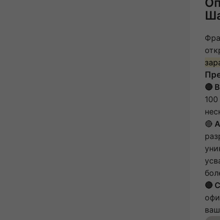
Оп
Ша
Фра
отк
зар
Пр
🔴 
100
нес
🔴
А
раз
уни
усв
бол
🔴 
офи
ваш