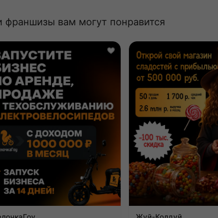
и франшизы вам могут понравится
ВелочкаГоу
Жуй-Колдуй