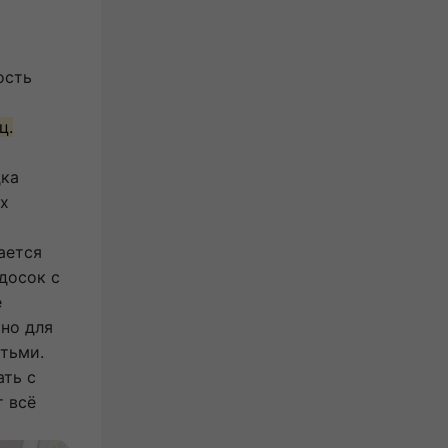
ость
ц.
дка
ых
ается
досок с
е
но для
тьми.
ть с
т всё