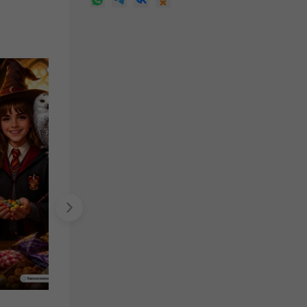
Зунилабс