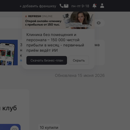
+ добавить франшизу
пн-пт 9-18
Клиника без помещения и
персонала – 150 000 чистой
За 90 тыс. открой магазин на Авито, дома
прибыли в месяц - первичный
ни коробок, ни товара, ни склада, зато
приём ведёт ИИ
каждый месяц +125 тыс. чистыми
получить бизнес-план ↓
Скачать бизнес-план
Скрыть
Обновлена 15 июня 2026
 клуб
10 купили