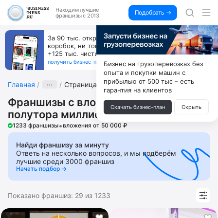
Находим
лучшие
Подобрать →
франшизы с 2013
За 90 тыс. открой магазин на Авито, дома ни
коробок, ни товара, ни склада, зато каждый месяц
+125 тыс. чистыми
получить бизнес-план ↓
Бизнес на грузоперевозках без
опыта и покупки машин с
прибылью от 500 тыс – есть
Главная
···
Страница 9
гарантия на клиентов
Франшизы с вложениями более
Скачать бизнес-план
Скрыть
полутора миллионов рублей
•
1233 франшизы
вложения от 50 000 ₽
Найди франшизу за минуту
Ответь на несколько вопросов, и мы подберём
лучшие среди 3000 франшиз
Начать подбор →
Показано франшиз:
29
из
1233