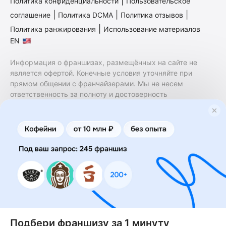
|
Политика конфиденциальности
Пользовательское
|
|
|
соглашение
Политика DCMA
Политика отзывов
|
Политика ранжирования
Использование материалов
EN
Информация о франшизах, размещённых на сайте не
является офертой. Конечные условия уточняйте при
прямом общении с франчайзерами. Мы не несем
ответственность за полноту и достоверность
содержащейся в них информации. Сайт не принадлежит
финансовой организации и на нем не оказываются
финансовые услуги. Заключение договоров
коммерческой концессии (франчайзинга) осуществляется
правообладателями/их представителями. Бизнесменс.ру
не является посредником или представителем
правообладателя и не несет ответственность за условия
предоставления франшизы и действия лиц,
осуществленные на основании информации, имеющейся
на сайте или полученной через него. За достоверность
предоставленной информации несет ответственность
правообладатель.
Подбери франшизу за 1 минуту