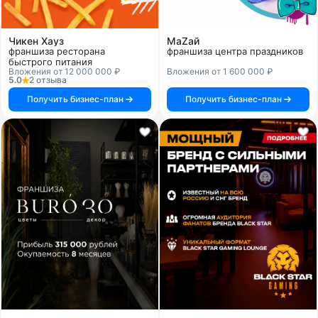
Чикен Хауз
МаZaй
франшиза ресторана
франшиза центра праздников
быстрого питания
Вложения от 12 000 000 ₽
Вложения от 1 600 000 ₽
5.0
2 отзыва
Получить бизнес-план
Получить бизнес-план