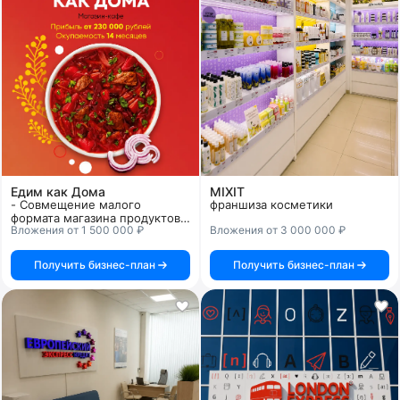
Едим как Дома
MIXIT
- Совмещение малого
франшиза косметики
формата магазина продуктов
Вложения от 1 500 000 ₽
Вложения от 3 000 000 ₽
шаговой доступности с
форматом кафе
Получить бизнес-план
Получить бизнес-план