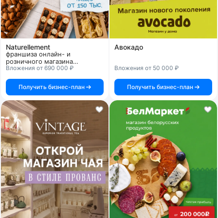
Naturellement
Авокадо
франшиза онлайн- и
розничного магазина
Вложения от 690 000 ₽
Вложения от 50 000 ₽
полезного питания
Получить бизнес-план
Получить бизнес-план