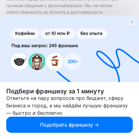
прямом общении с франчайзерами. Мы не несем
ответственность за полноту и достоверность
содержащейся в них информации. Сайт не принадлежит
финансовой организации и на нем не оказываются
финансовые услуги. Заключение договоров
коммерческой концессии (франчайзинга) осуществляется
правообладателями/их представителями. Бизнесменс.ру
не является посредником или представителем
правообладателя и не несет ответственность за условия
предоставления франшизы и действия лиц,
осуществленные на основании информации, имеющейся
на сайте или полученной через него. За достоверность
предоставленной информации несет ответственность
правообладатель.
Подбери франшизу за 1 минуту
Ответьте на пару вопросов про бюджет, сферу
© 2013-2026 Бизнесменс.ру. ИП Богомолов Ю. А. ИНН
бизнеса и город, а мы найдём лучшую франшизу
166109472099 ОГРН 1315169000030181.
— быстро и бесплатно
При использовании материалов гиперссылка на businessmens.ru
обязательна. 12+
Подобрать франшизу →