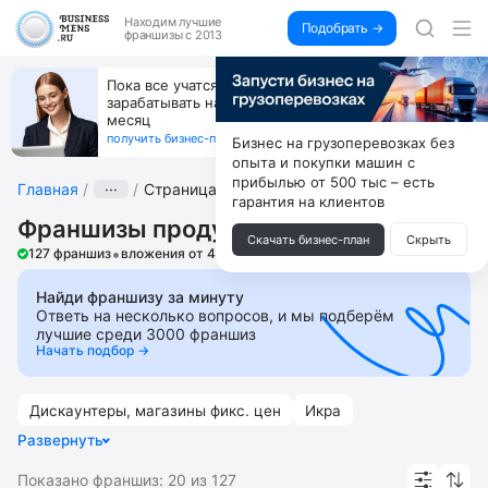
Находим
лучшие
Подобрать →
франшизы с 2013
Пока все учатся пользоваться ИИ, вы можете
зарабатывать на их обучении по 500 тыс. каждый
месяц
получить бизнес-план ↓
Бизнес на грузоперевозках без
опыта и покупки машин с
прибылью от 500 тыс – есть
Главная
···
Страница 2
гарантия на клиентов
Франшизы продуктовых магазинов
Скачать бизнес-план
Скрыть
•
127 франшиз
вложения от 49 000 ₽
Найди франшизу за минуту
Ответь на несколько вопросов, и мы подберём
лучшие среди 3000 франшиз
Начать подбор →
Дискаунтеры, магазины фикс. цен
Икра
Развернуть
Колбасные магазины
Морепродукты
Мясо
Показано франшиз:
20
из
127