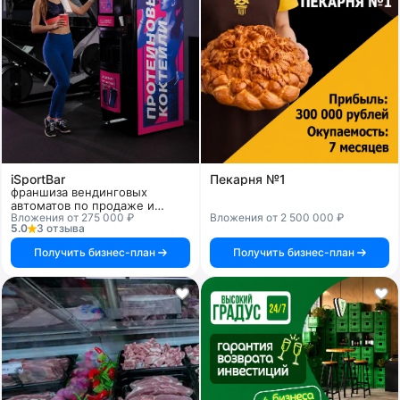
iSportBar
Пекарня №1
франшиза вендинговых
автоматов по продаже и
Вложения от 275 000 ₽
Вложения от 2 500 000 ₽
приготовлению спортивных
5.0
3 отзыва
коктейлей
Получить бизнес-план
Получить бизнес-план