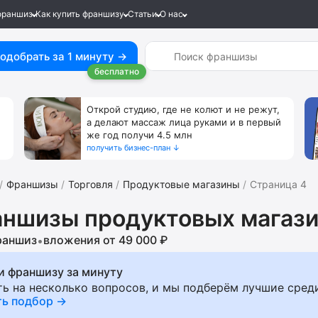
франшиз
Как купить франшизу
Статьи
О нас
одобрать за 1 минуту →
бесплатно
Открой студию, где не колют и не режут,
а делают массаж лица руками и в первый
же год получи 4.5 млн
получить бизнес-план ↓
Франшизы
Торговля
Продуктовые магазины
Страница 4
ншизы продуктовых магаз
раншиз
вложения от 49 000 ₽
•
и франшизу за минуту
ть на несколько вопросов, и мы подберём лучшие сред
ть подбор →