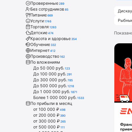
Проверенные
289
Без сотрудников
85
Дискау
Питание
669
Рыбны
Услуги
1746
Торговля
1263
Детские
Показан
474
Красота и здоровье
354
Обучение
332
Интернет
412
Производство
162
По вложениям
До 50 000 руб.
123
До 100 000 руб.
291
До 300 000 руб.
785
До 500 000 руб.
1218
До 1 000 000 руб.
1871
Более 1 000 000 руб.
1533
По прибыли в месяц
от 100 000 ₽
498
от 200 000 ₽
390
от 300 000 ₽
265
от 500 000 ₽
111