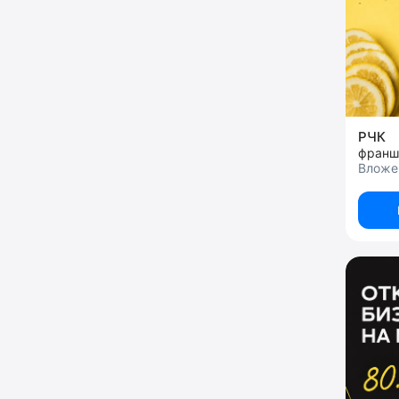
РЧК
франш
Вложен