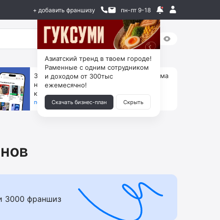
+ добавить франшизу
пн-пт 9-18
Азиатский тренд в твоем городе!
Раменные с одним сотрудником
За 90 тыс. открой магазин на Авито, дома
и доходом от 300тыс
ни коробок, ни товара, ни склада, зато
ежемесячно!
каждый месяц +125 тыс. чистыми
получить бизнес-план ↓
Скачать бизнес-план
Скрыть
инов
и 3000 франшиз