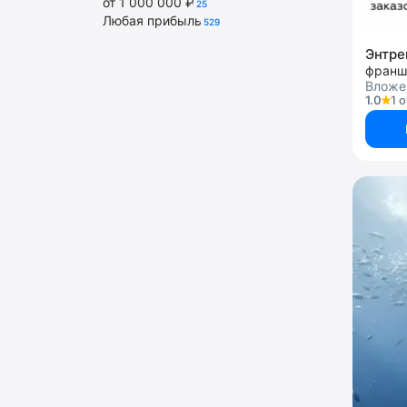
от 1 000 000 ₽
25
Любая прибыль
529
Энтре
Вложе
1.0
1 