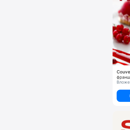
Couve
франш
Вложе