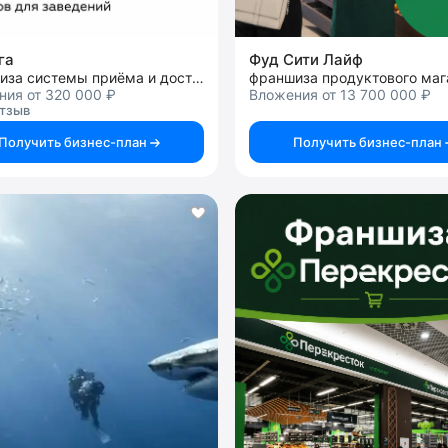
га
Фуд Сити Лайф
франшиза системы приёма и доставки заказов для заведений
франшиза продуктового маг
ния от 320 000 ₽
Вложения от 13 700 000 ₽
отзыв
Получить бизнес-план
Получить бизнес-план