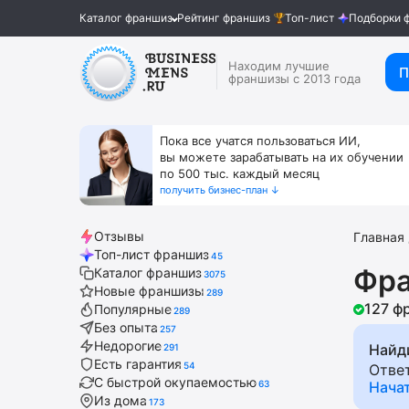
Каталог франшиз
Рейтинг франшиз
Топ-лист
Подборки 
Находим лучшие
П
франшизы с 2013 года
Пока все учатся пользоваться ИИ,
вы можете зарабатывать на их обучении
по 500 тыс. каждый месяц
получить бизнес-план ↓
Отзывы
Главная
Топ-лист франшиз
45
Фра
Каталог франшиз
3075
Новые франшизы
289
127 ф
Популярные
289
Без опыта
257
Недорогие
Найд
291
Есть гарантия
54
Отве
С быстрой окупаемостью
63
Нача
Из дома
173