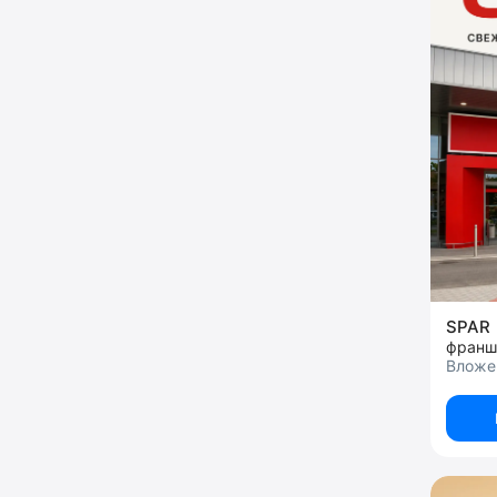
SPAR
франш
Вложен