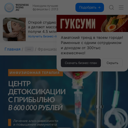
Находим
лучшие
Подобрать →
франшизы с 2013
За 90 тыс. открой магазин на Авито, дома ни
коробок, ни товара, ни склада, зато каждый месяц
+125 тыс. чистыми
получить бизнес-план ↓
Азиатский тренд в твоем городе!
Раменные с одним сотрудником
и доходом от 300тыс
Главная
···
Франшиза Detox World
ежемесячно!
Скачать бизнес-план
Скрыть