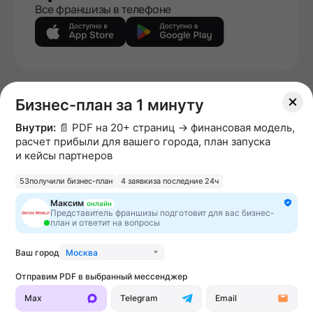
Все франшизы в телефоне
|
Политика конфиденциальности
Пользовательское
Бизнес-план за 1 минуту
|
|
|
соглашение
Политика DCMA
Политика отзывов
Внутри:
📄 PDF на 20+ страниц → финансовая модель,
|
Политика ранжирования
Использование материалов
расчет прибыли для вашего города, план запуска
EN
и кейсы партнеров
Информация о франшизах, размещённых на сайте не
53
получили бизнес-план
4 заявки
за последние 24ч
является офертой. Конечные условия уточняйте при
Максим
онлайн
прямом общении с франчайзерами. Мы не несем
Представитель франшизы подготовит для вас бизнес-
план и ответит на вопросы
ответственность за полноту и достоверность
содержащейся в них информации. Сайт не принадлежит
финансовой организации и на нем не оказываются
Ваш город
Москва
финансовые услуги. Заключение договоров
Отправим PDF в выбранный мессенджер
коммерческой концессии (франчайзинга) осуществляется
правообладателями/их представителями. Бизнесменс.ру
Max
Telegram
Email
не является посредником или представителем