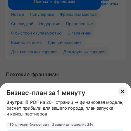
Показать франшизы
фильтры
Новые
Популярные
Франшизы месяца
Со скидкой
Недорогие
Проверенные
С быстрой окупаемостью
С гарантией
Бизнес из дома
Для начинающих
Для маленьких городов
Для крупных городов
Похожие франшизы
Бизнес-план за 1 минуту
Внутри:
📄 PDF на 20+ страниц → финансовая модель,
расчет прибыли для вашего города, план запуска
и кейсы партнеров
150
получили бизнес-план
3 заявки
за последние 24ч
AllEgro
REFRESH