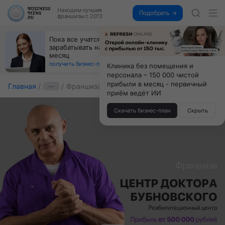
Находим
лучшие
Подобрать →
франшизы с 2013
Открой студию, где не колют и не режут,
й
а делают массаж лица руками и в первый же год
получи 4.5 млн
получить бизнес-план ↓
Клиника без помещения и
персонала – 150 000 чистой
прибыли в месяц - первичный
Главная
···
Франшиза Центр доктора Бубновского
приём ведёт ИИ
Скачать бизнес-план
Скрыть