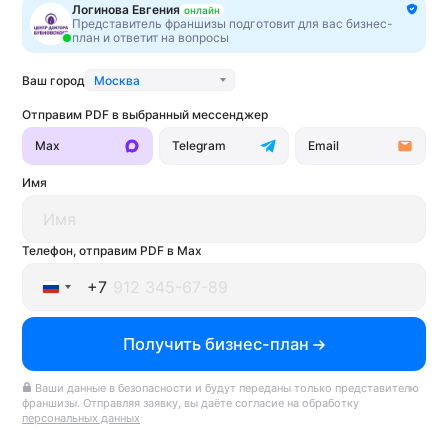
Логинова Евгения
онлайн
Представитель франшизы подготовит для вас бизнес-
Вложения от 1 500 000 ₽
Вложения от 2 800 000 ₽
план и ответит на вопросы
Получить бизнес-план
Получить бизнес-план
Ваш город
Москва
Отправим PDF в выбранный мессенджер
Популярные франшизы
Max
Telegram
Email
Имя
Телефон, отправим PDF в Max
+7
Подбери франшизу за 1 минуту
Russia
Ответьте на пару вопросов про бюджет, сферу
бизнеса и город, а мы найдём лучшую франшизу
Получить бизнес-план
+7
— быстро и бесплатно
Ваши данные в безопасности и будут переданы только представителю
Подобрать франшизу →
франшизы. Отправляя заявку, вы даёте согласие на обработку
персональных данных
Точка Черного
КВАНТ