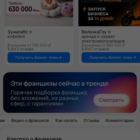
Зунилабс
ВелочкаГоу
кофейня
аренда и сервис
электровелосипедов
Вложения от 790 000 ₽
Вложения от 990 000 ₽
5.0
3 отзыва
5.0
7 отзывов
Получить бизнес-план
Получить бизнес-план
рам
Видео о франшизе
Как начать
Отзывы
Комментарии
Коротко о франшизе