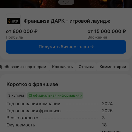
1
/
6
Франшиза ДАРК - игровой лаундж
от 800 000 ₽
от 15 000 000 ₽
Прибыль
Вложения
Получить бизнес-план
Требования к партнерам
Как начать
Отзывы
Комментарии
Коротко о франшизе
3 купили
официальная информация
Год основания компании
2024
Год основания франшизы
2026
Всего открыто
3
Окупаемость
18
месяцев