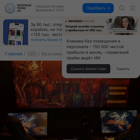
Находим
лучшие
Подобрать →
франшизы с 2013
За 90 тыс. открой магазин на Авито, дома ни
коробок, ни товара, ни склада, зато каждый месяц
+125 тыс. чистыми
получить бизнес-план ↓
Клиника без помещения и
персонала – 150 000 чистой
прибыли в месяц - первичный
Главная
···
Франшиза ДАРК
приём ведёт ИИ
Скачать бизнес-план
Скрыть