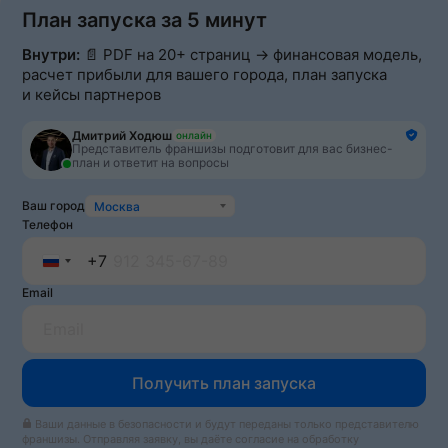
План запуска за 5 минут
Внутри:
📄 PDF на 20+ страниц → финансовая модель,
расчет прибыли для вашего города, план запуска
и кейсы партнеров
Дмитрий Ходюш
онлайн
Представитель франшизы подготовит для вас бизнес-
план и ответит на вопросы
Ваш город
Москва
Телефон
+7
Russia
Email
+7
Получить план запуска
Ваши данные в безопасности и будут переданы только представителю
франшизы. Отправляя заявку, вы даёте согласие на обработку