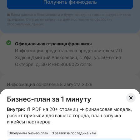
Получить финмодель
Ваши данные в безопасности и будут переданы только представителю
франшизы. Отправляя заявку, вы даёте согласие на обработку
персональных данных
Официальная страница франшизы
Информация предоставлена представителем ИП
Ходюш Дмитрий Алексеевич, г. Уфа, ул. 50-летия
Октября, д. 30 ИНН: 860602273118
Информация обновлена 8 августа 2026
Бизнес-план за 1 минуту
Отзывы и оценки о франшизе
Внутри:
📄 PDF на 20+ страниц → финансовая модель,
расчет прибыли для вашего города, план запуска
и кейсы партнеров
Написать отзыв
3
получили бизнес-план
3 заявки
за последние 24ч