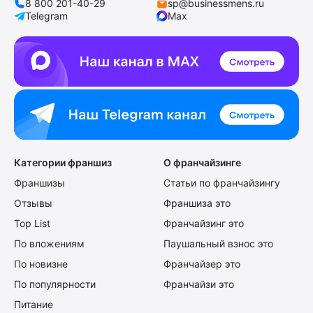
8 800 201-40-29
sp@businessmens.ru
Telegram
Max
Категории франшиз
О франчайзинге
Франшизы
Статьи по франчайзингу
Отзывы
Франшиза это
Top List
Франчайзинг это
По вложениям
Паушальный взнос это
По новизне
Франчайзер это
По популярности
Франчайзи это
Питание