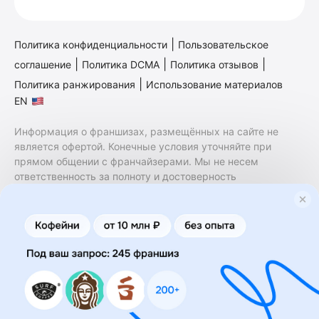
|
Политика конфиденциальности
Пользовательское
|
|
|
соглашение
Политика DCMA
Политика отзывов
|
Политика ранжирования
Использование материалов
EN
Информация о франшизах, размещённых на сайте не
является офертой. Конечные условия уточняйте при
прямом общении с франчайзерами. Мы не несем
ответственность за полноту и достоверность
содержащейся в них информации. Сайт не принадлежит
финансовой организации и на нем не оказываются
финансовые услуги. Заключение договоров
коммерческой концессии (франчайзинга) осуществляется
правообладателями/их представителями. Бизнесменс.ру
не является посредником или представителем
правообладателя и не несет ответственность за условия
предоставления франшизы и действия лиц,
осуществленные на основании информации, имеющейся