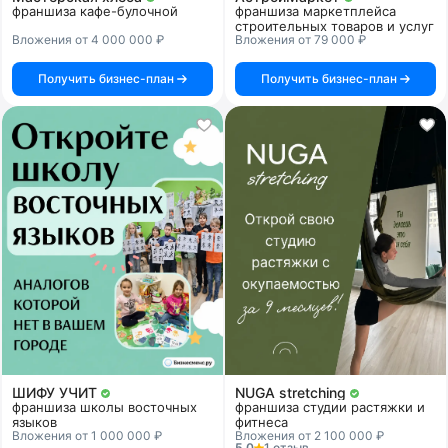
франшиза кафе-булочной
франшиза маркетплейса
строительных товаров и услуг
Вложения от 4 000 000 ₽
Вложения от 79 000 ₽
Получить бизнес-план
Получить бизнес-план
ШИФУ УЧИТ
NUGA stretching
франшиза школы восточных
франшиза студии растяжки и
языков
фитнеса
Вложения от 1 000 000 ₽
Вложения от 2 100 000 ₽
5.0
1 отзыв