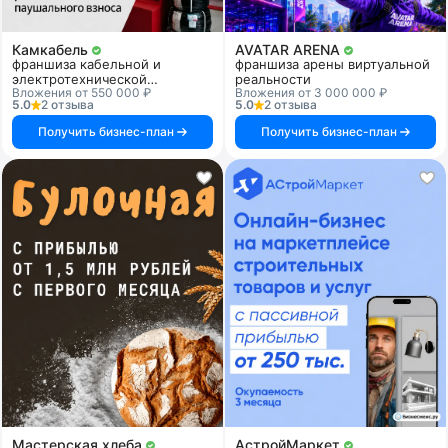
Камкабель
AVATAR ARENA
франшиза кабельной и
франшиза арены виртуальной
электротехнической
реальности
Вложения от 550 000 ₽
Вложения от 3 000 000 ₽
продукции
5.0
2 отзыва
5.0
2 отзыва
Получить бизнес-план
Получить бизнес-план
Мастерская хлеба
АстройМаркет