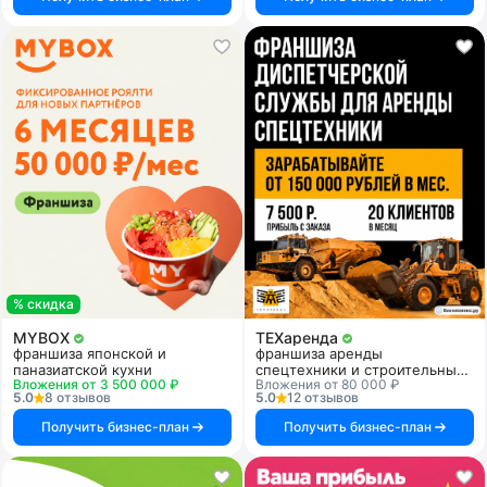
% скидка
MYBOX
ТЕХаренда
франшиза японской и
франшиза аренды
паназиатской кухни
спецтехники и строительных
Вложения от 3 500 000 ₽
Вложения от 80 000 ₽
услуг
5.0
8 отзывов
5.0
12 отзывов
Получить бизнес-план
Получить бизнес-план