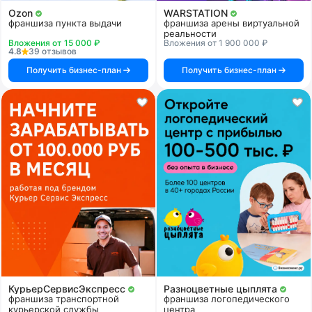
Ozon
WARSTATION
франшиза пункта выдачи
франшиза арены виртуальной
реальности
Вложения от 15 000 ₽
Вложения от 1 900 000 ₽
4.8
39 отзывов
Получить бизнес-план
Получить бизнес-план
КурьерСервисЭкспресс
Разноцветные цыплята
франшиза транспортной
франшиза логопедического
курьерской службы
центра