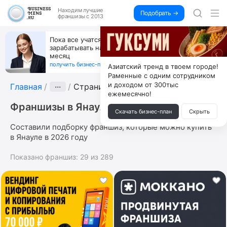
Находим
лучшие
Подобрать →
франшизы с 2013
Пока все учатся пользоваться ИИ, вы можете
зарабатывать на их обучении по 500 тыс. каждый
месяц
получить бизнес-план ↓
Азиатский тренд в твоем городе!
Раменные с одним сотрудником
и доходом от 300тыс
Главная
···
Страница 5
ежемесячно!
Франшизы в Янауле
Скачать бизнес-план
Скрыть
Составили подборку франшиз, которые можно купить
в Янауле в 2026 году
Показано франшиз:
29
из
289