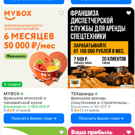
% скидка
MYBOX
ТЕХаренда
франшиза японской и
франшиза аренды
паназиатской кухни
спецтехники и строительных
Вложения от 3 500 000 ₽
Вложения от 80 000 ₽
услуг
5.0
8 отзывов
5.0
12 отзывов
Получить бизнес-план
Получить бизнес-план