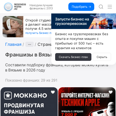
Находим
лучшие
Подобрать →
франшизы с 2013
Открой студию, где не колют и не режут,
а делают массаж лица руками и в первый же год
получи 4.5 млн
получить бизнес-план ↓
Бизнес на грузоперевозках без
опыта и покупки машин с
прибылью от 500 тыс – есть
Главная
···
Страница 5
гарантия на клиентов
Франшизы в Вязьме
Скачать бизнес-план
Скрыть
Составили подборку франшиз, которые можно купить
в Вязьме в 2026 году
Показано франшиз:
29
из
291