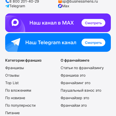
8 800 201-40-29
sp@businessmens.ru
Telegram
Max
Категории франшиз
О франчайзинге
Франшизы
Статьи по франчайзингу
Отзывы
Франшиза это
Top List
Франчайзинг это
По вложениям
Паушальный взнос это
По новизне
Франчайзер это
По популярности
Франчайзи это
Питание