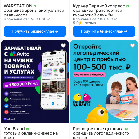
WARSTATION
КурьерСервисЭкспресс
франшиза арены виртуальной
франшиза транспортной
реальности
курьерской службы
Вложения от 1 900 000 ₽
Вложения от 400 000 ₽
5.0
1 отзыв
Получить бизнес-план
Получить бизнес-план
You Brand
Разноцветные цыплята
готовый онлайн-бизнес на
франшиза логопедического
Авито
центра