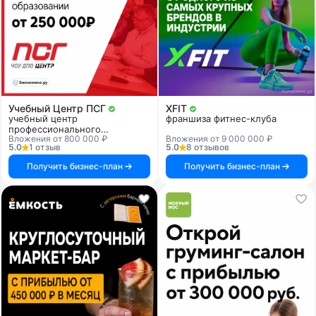
Учебный Центр ПСГ
XFIT
учебный центр
франшиза фитнес-клуба
профессионального
Вложения от 800 000 ₽
Вложения от 9 000 000 ₽
образования
5.0
1 отзыв
5.0
8 отзывов
Получить бизнес-план
Получить бизнес-план