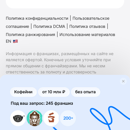
|
Политика конфиденциальности
Пользовательское
|
|
|
соглашение
Политика DCMA
Политика отзывов
|
Политика ранжирования
Использование материалов
EN
Информация о франшизах, размещённых на сайте не
является офертой. Конечные условия уточняйте при
прямом общении с франчайзерами. Мы не несем
ответственность за полноту и достоверность
содержащейся в них информации. Сайт не принадлежит
финансовой организации и на нем не оказываются
финансовые услуги. Заключение договоров
коммерческой концессии (франчайзинга) осуществляется
правообладателями/их представителями. Бизнесменс.ру
не является посредником или представителем
правообладателя и не несет ответственность за условия
предоставления франшизы и действия лиц,
осуществленные на основании информации, имеющейся