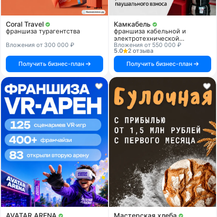
Coral Travel
Камкабель
франшиза турагентства
франшиза кабельной и
электротехнической
Вложения от 300 000 ₽
Вложения от 550 000 ₽
продукции
5.0
2 отзыва
Получить бизнес-план
Получить бизнес-план
AVATAR ARENA
Мастерская хлеба