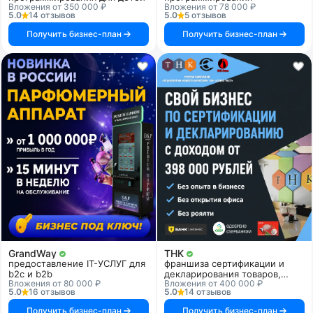
Вложения от 350 000 ₽
Вложения от 78 000 ₽
5.0
14 отзывов
5.0
5 отзывов
Получить бизнес-план
Получить бизнес-план
GrandWay
ТНК
предоставление IT-УСЛУГ для
франшиза сертификации и
b2c и b2b
декларирования товаров,
Вложения от 80 000 ₽
Вложения от 400 000 ₽
продукции и услуг
5.0
16 отзывов
5.0
14 отзывов
Получить бизнес-план
Получить бизнес-план