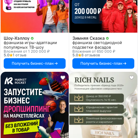
Шоу-Хэллоу
Зимняя Сказка
франшиза игры-адаптации
франшиза светодиодной
популярных ТВ-шоу
подсветки фасадов
Вложения от 1 200 000 ₽
Вложения от 650 000 ₽
5.0
1 отзыв
5.0
8 отзывов
Получить бизнес-план
Получить бизнес-план