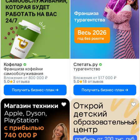
Кофелар
Слетать.ру
Франшиза кофейни
турагентство
самообслуживания
Вложения от 800 000 ₽
Вложения от 517 000 ₽
5.0
3 отзыва
5.0
18 отзывов
Получить бизнес-план
Получить бизнес-план