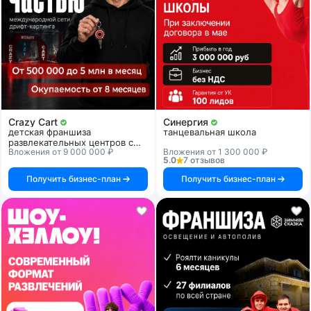
Crazy Cart
Синергия
детская франшиза
танцевальная школа
развлекательных центров с
Вложения от 9 000 000 ₽
Вложения от 1 300 000 ₽
дрифт-картингом
5.0
7 отзывов
Получить бизнес-план
Получить бизнес-план