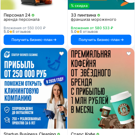
% скидка
Персонал 24
33 пингвина
аренда персонала
франшиза мороженого
Вложения от 550 000 ₽
Вложения от 580 533 ₽
5.0
8 отзывов
5.0
8 отзывов
Получить бизнес-план
Получить бизнес-план
Startup Business Cleaning
Старс Кофе