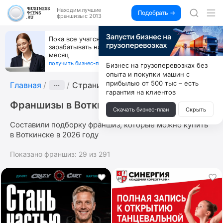
Находим
лучшие
Подобрать →
франшизы с 2013
Пока все учатся пользоваться ИИ, вы можете
зарабатывать на их обучении по 500 тыс. каждый
месяц
получить бизнес-план ↓
Бизнес на грузоперевозках без
опыта и покупки машин с
прибылью от 500 тыс – есть
Главная
···
Страница 4
гарантия на клиентов
Франшизы в Воткинске
Скачать бизнес-план
Скрыть
Составили подборку франшиз, которые можно купить
в Воткинске в 2026 году
Показано франшиз:
29
из
291