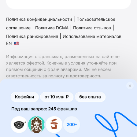
|
Политика конфиденциальности
Пользовательское
|
|
|
соглашение
Политика DCMA
Политика отзывов
|
Политика ранжирования
Использование материалов
EN
Информация о франшизах, размещённых на сайте не
является офертой. Конечные условия уточняйте при
прямом общении с франчайзерами. Мы не несем
ответственность за полноту и достоверность
содержащейся в них информации. Сайт не принадлежит
финансовой организации и на нем не оказываются
финансовые услуги. Заключение договоров
коммерческой концессии (франчайзинга) осуществляется
правообладателями/их представителями. Бизнесменс.ру
не является посредником или представителем
правообладателя и не несет ответственность за условия
предоставления франшизы и действия лиц,
осуществленные на основании информации, имеющейся