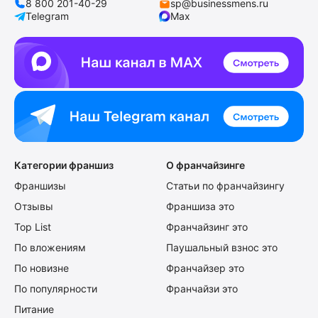
8 800 201-40-29
sp@businessmens.ru
Telegram
Max
Категории франшиз
О франчайзинге
Франшизы
Статьи по франчайзингу
Отзывы
Франшиза это
Top List
Франчайзинг это
По вложениям
Паушальный взнос это
По новизне
Франчайзер это
По популярности
Франчайзи это
Питание