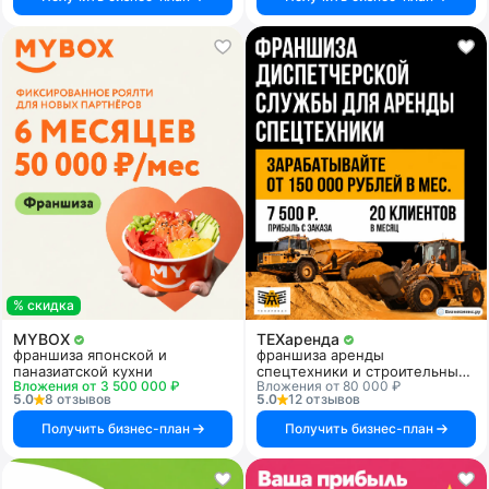
% скидка
MYBOX
ТЕХаренда
франшиза японской и
франшиза аренды
паназиатской кухни
спецтехники и строительных
Вложения от 3 500 000 ₽
Вложения от 80 000 ₽
услуг
5.0
8 отзывов
5.0
12 отзывов
Получить бизнес-план
Получить бизнес-план