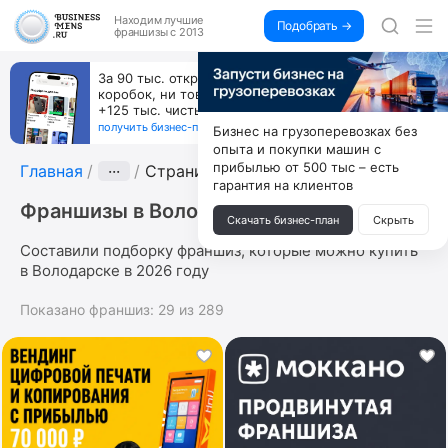
Находим
лучшие
Подобрать →
франшизы с 2013
За 90 тыс. открой магазин на Авито, дома ни
коробок, ни товара, ни склада, зато каждый месяц
+125 тыс. чистыми
получить бизнес-план ↓
Бизнес на грузоперевозках без
опыта и покупки машин с
прибылью от 500 тыс – есть
Главная
···
Страница 5
гарантия на клиентов
Франшизы в Володарске
Скачать бизнес-план
Скрыть
Составили подборку франшиз, которые можно купить
в Володарске в 2026 году
Показано франшиз:
29
из
289