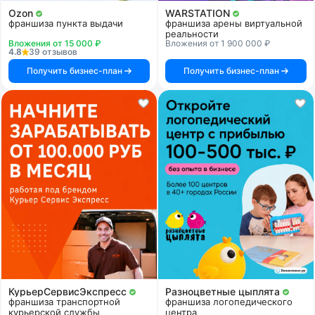
Ozon
WARSTATION
франшиза пункта выдачи
франшиза арены виртуальной
реальности
Вложения от 15 000 ₽
Вложения от 1 900 000 ₽
4.8
39 отзывов
Получить бизнес-план
Получить бизнес-план
КурьерСервисЭкспресс
Разноцветные цыплята
франшиза транспортной
франшиза логопедического
курьерской службы
центра