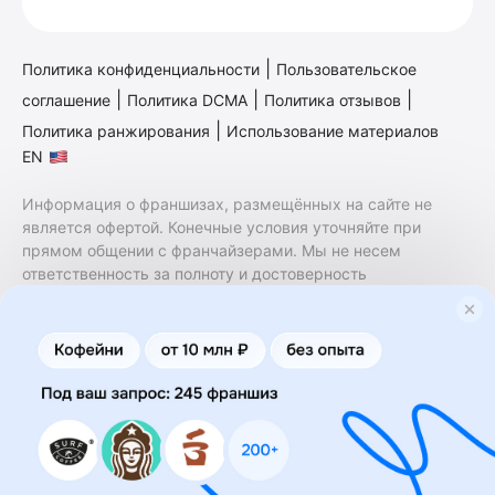
|
Политика конфиденциальности
Пользовательское
|
|
|
соглашение
Политика DCMA
Политика отзывов
|
Политика ранжирования
Использование материалов
EN
Информация о франшизах, размещённых на сайте не
является офертой. Конечные условия уточняйте при
прямом общении с франчайзерами. Мы не несем
ответственность за полноту и достоверность
содержащейся в них информации. Сайт не принадлежит
финансовой организации и на нем не оказываются
финансовые услуги. Заключение договоров
коммерческой концессии (франчайзинга) осуществляется
правообладателями/их представителями. Бизнесменс.ру
не является посредником или представителем
правообладателя и не несет ответственность за условия
предоставления франшизы и действия лиц,
осуществленные на основании информации, имеющейся