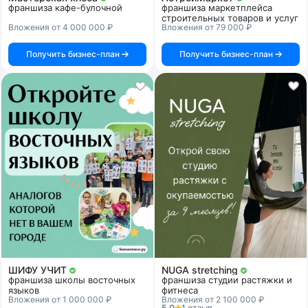
франшиза кафе-булочной
франшиза маркетплейса
строительных товаров и услуг
Вложения от 4 000 000 ₽
Вложения от 79 000 ₽
Получить бизнес-план
Получить бизнес-план
ШИФУ УЧИТ
NUGA stretching
франшиза школы восточных
франшиза студии растяжки и
языков
фитнеса
Вложения от 1 000 000 ₽
Вложения от 2 100 000 ₽
5.0
1 отзыв