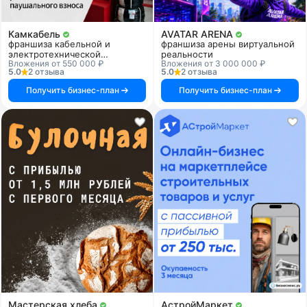
Камкабель
AVATAR ARENA
франшиза кабельной и
франшиза арены виртуальной
электротехнической
реальности
Вложения от 550 000 ₽
Вложения от 3 000 000 ₽
продукции
5.0
2 отзыва
5.0
2 отзыва
Получить бизнес-план
Получить бизнес-план
Мастерская хлеба
АстройМаркет