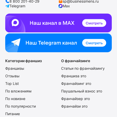
8 800 201-40-29
sp@businessmens.ru
Telegram
Max
Категории франшиз
О франчайзинге
Франшизы
Статьи по франчайзингу
Отзывы
Франшиза это
Top List
Франчайзинг это
По вложениям
Паушальный взнос это
По новизне
Франчайзер это
По популярности
Франчайзи это
Питание