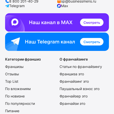
8 800 201-40-29
sp@businessmens.ru
Telegram
Max
Категории франшиз
О франчайзинге
Франшизы
Статьи по франчайзингу
Отзывы
Франшиза это
Top List
Франчайзинг это
По вложениям
Паушальный взнос это
По новизне
Франчайзер это
По популярности
Франчайзи это
Питание