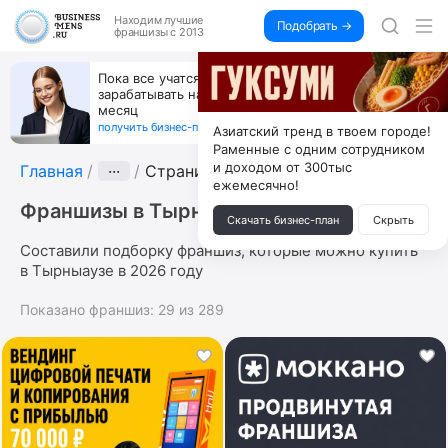
Находим
лучшие
Подобрать →
франшизы с 2013
Пока все учатся пользоваться ИИ, вы можете
зарабатывать на их обучении по 500 тыс. каждый
месяц
получить бизнес-план ↓
Азиатский тренд в твоем городе!
Раменные с одним сотрудником
и доходом от 300тыс
Главная
···
Страница 5
ежемесячно!
Франшизы в Тырныаузе
Скачать бизнес-план
Скрыть
Составили подборку франшиз, которые можно купить
в Тырныаузе в 2026 году
Показано франшиз:
29
из
289