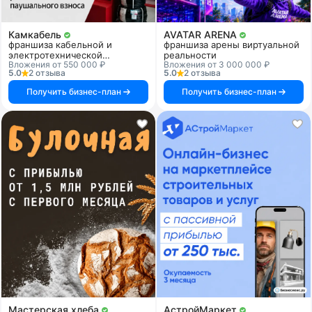
Камкабель
AVATAR ARENA
франшиза кабельной и
франшиза арены виртуальной
электротехнической
реальности
Вложения от 550 000 ₽
Вложения от 3 000 000 ₽
продукции
5.0
2 отзыва
5.0
2 отзыва
Получить бизнес-план
Получить бизнес-план
Мастерская хлеба
АстройМаркет