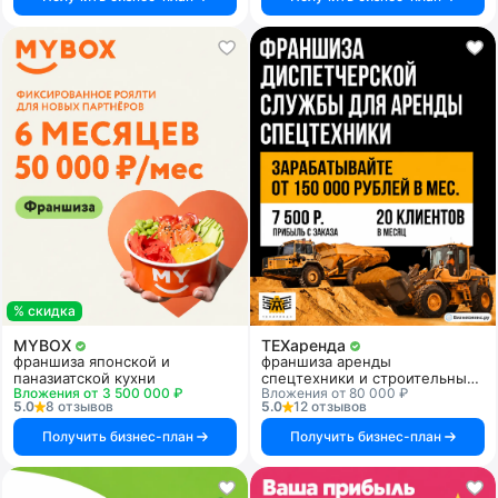
% скидка
MYBOX
ТЕХаренда
франшиза японской и
франшиза аренды
паназиатской кухни
спецтехники и строительных
Вложения от 3 500 000 ₽
Вложения от 80 000 ₽
услуг
5.0
8 отзывов
5.0
12 отзывов
Получить бизнес-план
Получить бизнес-план