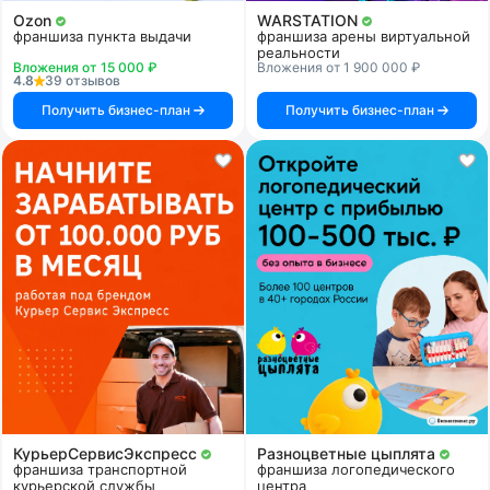
Ozon
WARSTATION
франшиза пункта выдачи
франшиза арены виртуальной
реальности
Вложения от 15 000 ₽
Вложения от 1 900 000 ₽
4.8
39 отзывов
Получить бизнес-план
Получить бизнес-план
КурьерСервисЭкспресс
Разноцветные цыплята
франшиза транспортной
франшиза логопедического
курьерской службы
центра