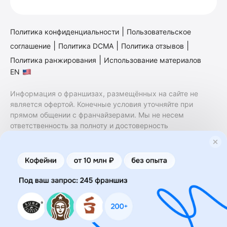
|
Политика конфиденциальности
Пользовательское
|
|
|
соглашение
Политика DCMA
Политика отзывов
|
Политика ранжирования
Использование материалов
EN
Информация о франшизах, размещённых на сайте не
является офертой. Конечные условия уточняйте при
прямом общении с франчайзерами. Мы не несем
ответственность за полноту и достоверность
содержащейся в них информации. Сайт не принадлежит
финансовой организации и на нем не оказываются
финансовые услуги. Заключение договоров
коммерческой концессии (франчайзинга) осуществляется
правообладателями/их представителями. Бизнесменс.ру
не является посредником или представителем
правообладателя и не несет ответственность за условия
предоставления франшизы и действия лиц,
осуществленные на основании информации, имеющейся