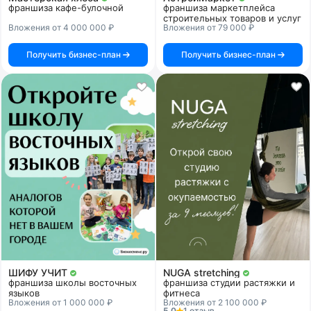
франшиза кафе-булочной
франшиза маркетплейса
строительных товаров и услуг
Вложения от 4 000 000 ₽
Вложения от 79 000 ₽
Получить бизнес-план
Получить бизнес-план
ШИФУ УЧИТ
NUGA stretching
франшиза школы восточных
франшиза студии растяжки и
языков
фитнеса
Вложения от 1 000 000 ₽
Вложения от 2 100 000 ₽
5.0
1 отзыв