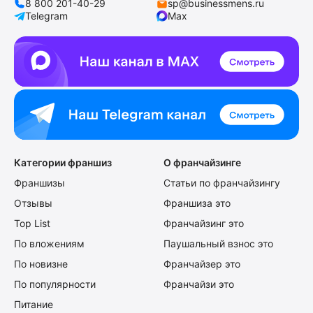
8 800 201-40-29
sp@businessmens.ru
Telegram
Max
Категории франшиз
О франчайзинге
Франшизы
Статьи по франчайзингу
Отзывы
Франшиза это
Top List
Франчайзинг это
По вложениям
Паушальный взнос это
По новизне
Франчайзер это
По популярности
Франчайзи это
Питание