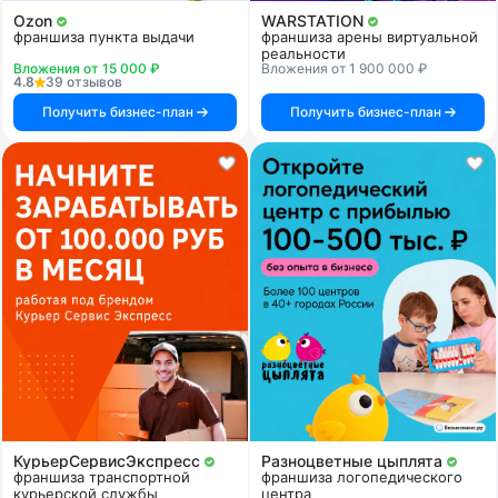
Ozon
WARSTATION
франшиза пункта выдачи
франшиза арены виртуальной
реальности
Вложения от 15 000 ₽
Вложения от 1 900 000 ₽
4.8
39 отзывов
Получить бизнес-план
Получить бизнес-план
КурьерСервисЭкспресс
Разноцветные цыплята
франшиза транспортной
франшиза логопедического
курьерской службы
центра