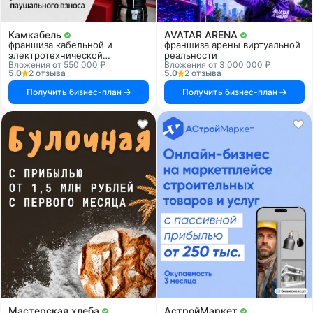
Камкабель
AVATAR ARENA
франшиза кабельной и
франшиза арены виртуальной
электротехнической
реальности
Вложения от 550 000 ₽
Вложения от 3 000 000 ₽
продукции
5.0
2 отзыва
5.0
2 отзыва
Получить бизнес-план
Получить бизнес-план
Мастерская хлеба
АстройМаркет