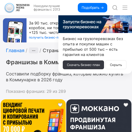
Находим
лучшие
Подобрать →
франшизы с 2013
За 90 тыс. открой магазин на Авито, дома ни
коробок, ни товара, ни склада, зато каждый месяц
+125 тыс. чистыми
получить бизнес-план ↓
Бизнес на грузоперевозках без
опыта и покупки машин с
прибылью от 500 тыс – есть
Главная
···
Страница 5
гарантия на клиентов
Франшизы в Коммунарке
Скачать бизнес-план
Скрыть
Составили подборку франшиз, которые можно купить
в Коммунарке в 2026 году
Показано франшиз:
29
из
289