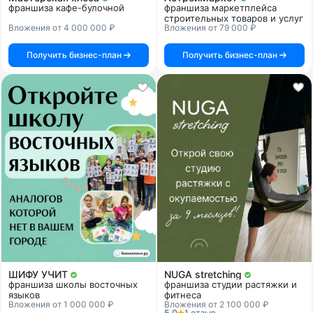
франшиза кафе-булочной
франшиза маркетплейса
строительных товаров и услуг
Вложения от 4 000 000 ₽
Вложения от 79 000 ₽
Получить бизнес-план
Получить бизнес-план
ШИФУ УЧИТ
NUGA stretching
франшиза школы восточных
франшиза студии растяжки и
языков
фитнеса
Вложения от 1 000 000 ₽
Вложения от 2 100 000 ₽
5.0
1 отзыв