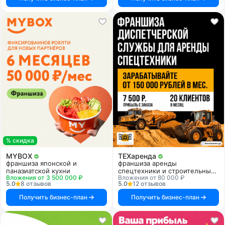
% скидка
MYBOX
ТЕХаренда
франшиза японской и
франшиза аренды
паназиатской кухни
спецтехники и строительных
Вложения от 3 500 000 ₽
Вложения от 80 000 ₽
услуг
5.0
8 отзывов
5.0
12 отзывов
Получить бизнес-план
Получить бизнес-план