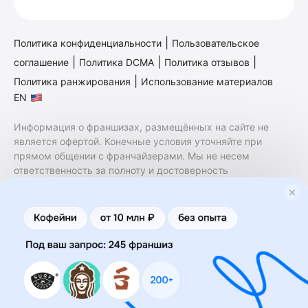
|
Политика конфиденциальности
Пользовательское
|
|
|
соглашение
Политика DCMA
Политика отзывов
|
Политика ранжирования
Использование материалов
EN
Информация о франшизах, размещённых на сайте не
является офертой. Конечные условия уточняйте при
прямом общении с франчайзерами. Мы не несем
ответственность за полноту и достоверность
содержащейся в них информации. Сайт не принадлежит
финансовой организации и на нем не оказываются
финансовые услуги. Заключение договоров
коммерческой концессии (франчайзинга) осуществляется
правообладателями/их представителями. Бизнесменс.ру
не является посредником или представителем
правообладателя и не несет ответственность за условия
предоставления франшизы и действия лиц,
осуществленные на основании информации, имеющейся