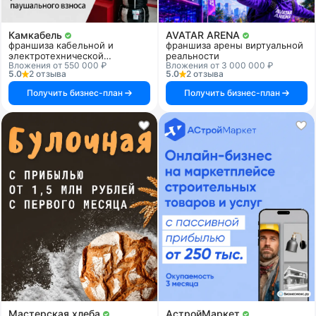
Камкабель
AVATAR ARENA
франшиза кабельной и
франшиза арены виртуальной
электротехнической
реальности
Вложения от 550 000 ₽
Вложения от 3 000 000 ₽
продукции
5.0
2 отзыва
5.0
2 отзыва
Получить бизнес-план
Получить бизнес-план
Мастерская хлеба
АстройМаркет