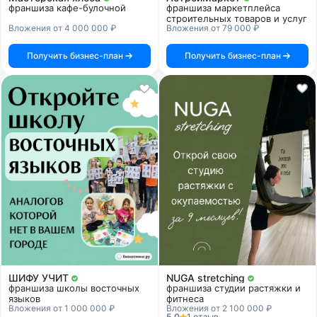
франшиза кафе-булочной
франшиза маркетплейса
строительных товаров и услуг
Вложения от 4 000 000 ₽
Вложения от 79 000 ₽
Получить бизнес-план
Получить бизнес-план
ШИФУ УЧИТ
NUGA stretching
франшиза школы восточных
франшиза студии растяжки и
языков
фитнеса
Вложения от 1 000 000 ₽
Вложения от 2 100 000 ₽
5.0
1 отзыв