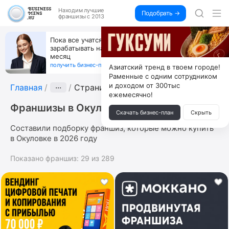
Находим
лучшие
Подобрать →
франшизы с 2013
Пока все учатся пользоваться ИИ, вы можете
зарабатывать на их обучении по 500 тыс. каждый
месяц
получить бизнес-план ↓
Азиатский тренд в твоем городе!
Раменные с одним сотрудником
и доходом от 300тыс
Главная
···
Страница 5
ежемесячно!
Франшизы в Окуловке
Скачать бизнес-план
Скрыть
Составили подборку франшиз, которые можно купить
в Окуловке в 2026 году
Показано франшиз:
29
из
289