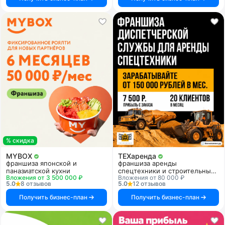
% скидка
MYBOX
ТЕХаренда
франшиза японской и
франшиза аренды
паназиатской кухни
спецтехники и строительных
Вложения от 3 500 000 ₽
Вложения от 80 000 ₽
услуг
5.0
8 отзывов
5.0
12 отзывов
Получить бизнес-план
Получить бизнес-план