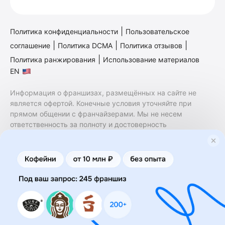
|
Политика конфиденциальности
Пользовательское
|
|
|
соглашение
Политика DCMA
Политика отзывов
|
Политика ранжирования
Использование материалов
EN
Информация о франшизах, размещённых на сайте не
является офертой. Конечные условия уточняйте при
прямом общении с франчайзерами. Мы не несем
ответственность за полноту и достоверность
содержащейся в них информации. Сайт не принадлежит
финансовой организации и на нем не оказываются
финансовые услуги. Заключение договоров
коммерческой концессии (франчайзинга) осуществляется
правообладателями/их представителями. Бизнесменс.ру
не является посредником или представителем
правообладателя и не несет ответственность за условия
предоставления франшизы и действия лиц,
осуществленные на основании информации, имеющейся