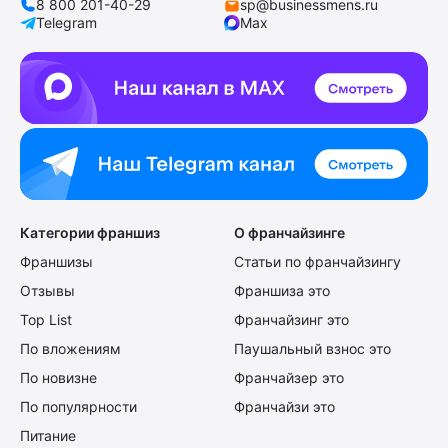
8 800 201-40-29
sp@businessmens.ru
Telegram
Max
Категории франшиз
О франчайзинге
Франшизы
Статьи по франчайзингу
Отзывы
Франшиза это
Top List
Франчайзинг это
По вложениям
Паушальный взнос это
По новизне
Франчайзер это
По популярности
Франчайзи это
Питание