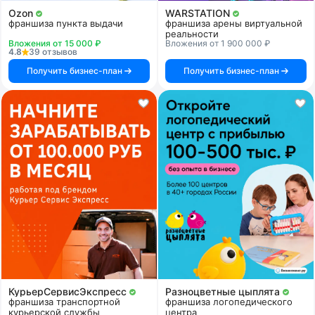
Ozon
WARSTATION
франшиза пункта выдачи
франшиза арены виртуальной
реальности
Вложения от 15 000 ₽
Вложения от 1 900 000 ₽
4.8
39 отзывов
Получить бизнес-план
Получить бизнес-план
КурьерСервисЭкспресс
Разноцветные цыплята
франшиза транспортной
франшиза логопедического
курьерской службы
центра