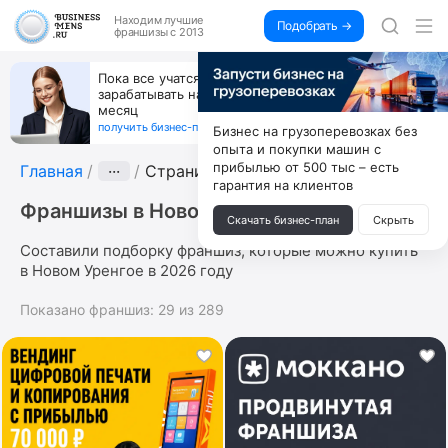
Находим
лучшие
Подобрать →
франшизы с 2013
Пока все учатся пользоваться ИИ, вы можете
зарабатывать на их обучении по 500 тыс. каждый
месяц
получить бизнес-план ↓
Бизнес на грузоперевозках без
опыта и покупки машин с
прибылью от 500 тыс – есть
Главная
···
Страница 5
гарантия на клиентов
Франшизы в Новом Уренгое
Скачать бизнес-план
Скрыть
Составили подборку франшиз, которые можно купить
в Новом Уренгое в 2026 году
Показано франшиз:
29
из
289