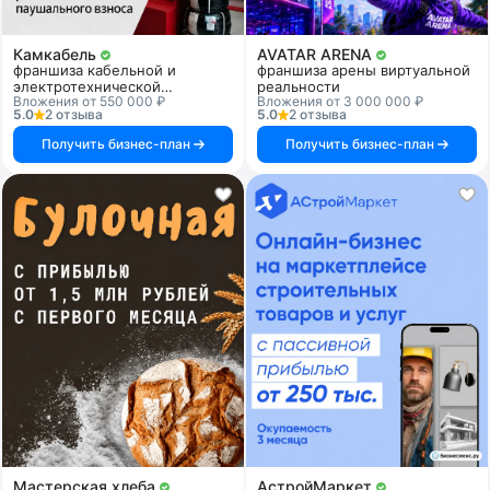
Камкабель
AVATAR ARENA
франшиза кабельной и
франшиза арены виртуальной
электротехнической
реальности
Вложения от 550 000 ₽
Вложения от 3 000 000 ₽
продукции
5.0
2 отзыва
5.0
2 отзыва
Получить бизнес-план
Получить бизнес-план
Мастерская хлеба
АстройМаркет