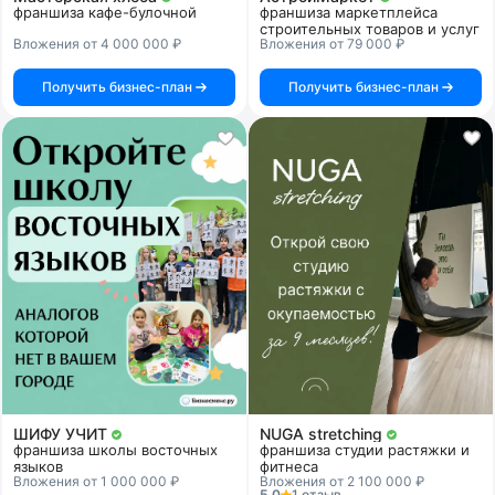
франшиза кафе-булочной
франшиза маркетплейса
строительных товаров и услуг
Вложения от 4 000 000 ₽
Вложения от 79 000 ₽
Получить бизнес-план
Получить бизнес-план
ШИФУ УЧИТ
NUGA stretching
франшиза школы восточных
франшиза студии растяжки и
языков
фитнеса
Вложения от 1 000 000 ₽
Вложения от 2 100 000 ₽
5.0
1 отзыв