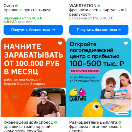
Ozon
WARSTATION
франшиза пункта выдачи
франшиза арены виртуальной
реальности
Вложения от 15 000 ₽
Вложения от 1 900 000 ₽
4.8
39 отзывов
Получить бизнес-план
Получить бизнес-план
КурьерСервисЭкспресс
Разноцветные цыплята
франшиза транспортной
франшиза логопедического
курьерской службы
центра