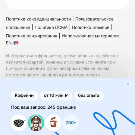
|
Политика конфиденциальности
Пользовательское
|
|
|
соглашение
Политика DCMA
Политика отзывов
|
Политика ранжирования
Использование материалов
EN
Информация о франшизах, размещённых на сайте не
является офертой. Конечные условия уточняйте при
прямом общении с франчайзерами. Мы не несем
ответственность за полноту и достоверность
содержащейся в них информации. Сайт не принадлежит
финансовой организации и на нем не оказываются
финансовые услуги. Заключение договоров
коммерческой концессии (франчайзинга) осуществляется
правообладателями/их представителями. Бизнесменс.ру
не является посредником или представителем
правообладателя и не несет ответственность за условия
предоставления франшизы и действия лиц,
осуществленные на основании информации, имеющейся