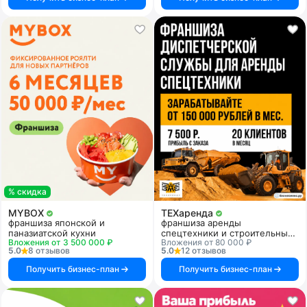
% скидка
MYBOX
ТЕХаренда
франшиза японской и
франшиза аренды
паназиатской кухни
спецтехники и строительных
Вложения от 3 500 000 ₽
Вложения от 80 000 ₽
услуг
5.0
8 отзывов
5.0
12 отзывов
Получить бизнес-план
Получить бизнес-план