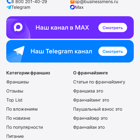
8 800 201-40-29
sp@businessmens.ru
Telegram
Max
Категории франшиз
О франчайзинге
Франшизы
Статьи по франчайзингу
Отзывы
Франшиза это
Top List
Франчайзинг это
По вложениям
Паушальный взнос это
По новизне
Франчайзер это
По популярности
Франчайзи это
Питание