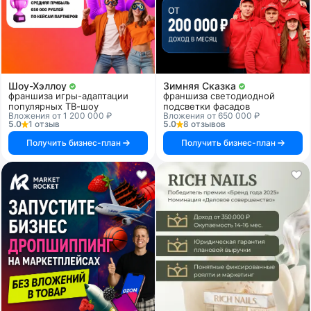
Шоу-Хэллоу
Зимняя Сказка
франшиза игры-адаптации
франшиза светодиодной
популярных ТВ-шоу
подсветки фасадов
Вложения от 1 200 000 ₽
Вложения от 650 000 ₽
5.0
1 отзыв
5.0
8 отзывов
Получить бизнес-план
Получить бизнес-план