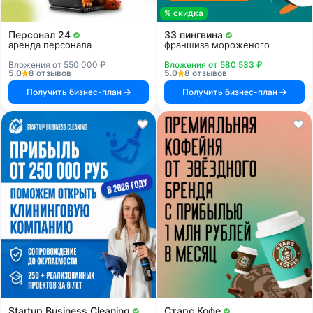
% скидка
Персонал 24
33 пингвина
аренда персонала
франшиза мороженого
Вложения от 550 000 ₽
Вложения от 580 533 ₽
5.0
8 отзывов
5.0
8 отзывов
Получить бизнес-план
Получить бизнес-план
Startup Business Cleaning
Старс Кофе