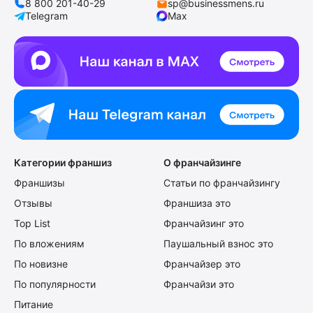
8 800 201-40-29
sp@businessmens.ru
Telegram
Max
Категории франшиз
О франчайзинге
Франшизы
Статьи по франчайзингу
Отзывы
Франшиза это
Top List
Франчайзинг это
По вложениям
Паушальный взнос это
По новизне
Франчайзер это
По популярности
Франчайзи это
Питание