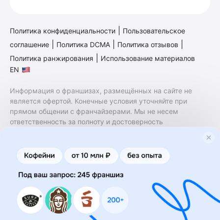
|
Политика конфиденциальности
Пользовательское
|
|
|
соглашение
Политика DCMA
Политика отзывов
|
Политика ранжирования
Использование материалов
EN
Информация о франшизах, размещённых на сайте не
является офертой. Конечные условия уточняйте при
прямом общении с франчайзерами. Мы не несем
ответственность за полноту и достоверность
содержащейся в них информации. Сайт не принадлежит
финансовой организации и на нем не оказываются
финансовые услуги. Заключение договоров
коммерческой концессии (франчайзинга) осуществляется
правообладателями/их представителями. Бизнесменс.ру
не является посредником или представителем
правообладателя и не несет ответственность за условия
предоставления франшизы и действия лиц,
осуществленные на основании информации, имеющейся