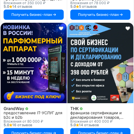
Вложения от 350 000 ₽
Вложения от 78 000 ₽
5.0
14 отзывов
5.0
5 отзывов
Получить бизнес-план
Получить бизнес-план
GrandWay
ТНК
предоставление IT-УСЛУГ для
франшиза сертификации и
b2c и b2b
декларирования товаров,
Вложения от 80 000 ₽
Вложения от 400 000 ₽
продукции и услуг
5.0
16 отзывов
5.0
14 отзывов
Получить бизнес-план
Получить бизнес-план