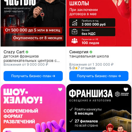
Crazy Cart
Синергия
детская франшиза
танцевальная школа
развлекательных центров с
Вложения от 9 000 000 ₽
Вложения от 1 300 000 ₽
дрифт-картингом
5.0
7 отзывов
Получить бизнес-план
Получить бизнес-план