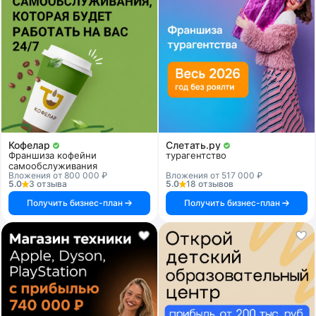
Кофелар
Слетать.ру
Франшиза кофейни
турагентство
самообслуживания
Вложения от 800 000 ₽
Вложения от 517 000 ₽
5.0
3 отзыва
5.0
18 отзывов
Получить бизнес-план
Получить бизнес-план