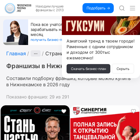
Находим
лучшие
Подобрать →
франшизы с 2013
Открой студию, где не колют и не режут,
а делают массаж лица руками и в первый же год
получи 4.5 млн
получить бизнес-план ↓
Азиатский тренд в твоем городе!
Раменные с одним сотрудником
и доходом от 300тыс
Главная
···
Страница 4
ежемесячно!
Франшизы в Нижнекамске
Скачать бизнес-план
Скрыть
Составили подборку франшиз, которые можно купить
в Нижнекамске в 2026 году
Показано франшиз:
29
из
291