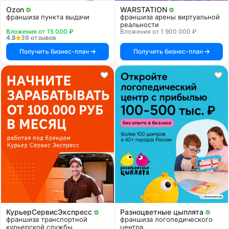
Ozon
WARSTATION
франшиза пункта выдачи
франшиза арены виртуальной
реальности
Вложения от 15 000 ₽
Вложения от 1 900 000 ₽
4.8
39 отзывов
Получить бизнес-план
Получить бизнес-план
КурьерСервисЭкспресс
Разноцветные цыплята
франшиза транспортной
франшиза логопедического
курьерской службы
центра