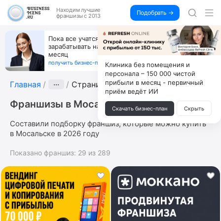
Находим
лучшие
Подобрать →
франшизы с 2013
Пока все учатся пользоваться ИИ, вы можете
зарабатывать на их обучении по 500 тыс. каждый
месяц
получить бизнес-план ↓
Клиника без помещения и
персонала – 150 000 чистой
прибыли в месяц - первичный
Главная
···
Страница 5
приём ведёт ИИ
Франшизы в Мосальске
Скачать бизнес-план
Скрыть
Составили подборку франшиз, которые можно купить
в Мосальске в 2026 году
Показано франшиз:
29
из
289