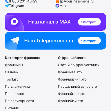
8 800 201-40-29
sp@businessmens.ru
Telegram
Max
Категории франшиз
О франчайзинге
Франшизы
Статьи по франчайзингу
Отзывы
Франшиза это
Top List
Франчайзинг это
По вложениям
Паушальный взнос это
По новизне
Франчайзер это
По популярности
Франчайзи это
Питание