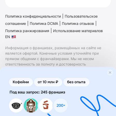
|
Политика конфиденциальности
Пользовательское
|
|
|
соглашение
Политика DCMA
Политика отзывов
|
Политика ранжирования
Использование материалов
EN
Информация о франшизах, размещённых на сайте не
является офертой. Конечные условия уточняйте при
прямом общении с франчайзерами. Мы не несем
ответственность за полноту и достоверность
содержащейся в них информации. Сайт не принадлежит
финансовой организации и на нем не оказываются
финансовые услуги. Заключение договоров
коммерческой концессии (франчайзинга) осуществляется
правообладателями/их представителями. Бизнесменс.ру
не является посредником или представителем
правообладателя и не несет ответственность за условия
предоставления франшизы и действия лиц,
осуществленные на основании информации, имеющейся