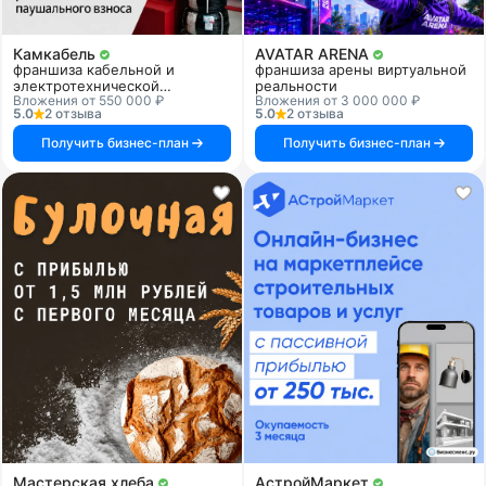
Камкабель
AVATAR ARENA
франшиза кабельной и
франшиза арены виртуальной
электротехнической
реальности
Вложения от 550 000 ₽
Вложения от 3 000 000 ₽
продукции
5.0
2 отзыва
5.0
2 отзыва
Получить бизнес-план
Получить бизнес-план
Мастерская хлеба
АстройМаркет