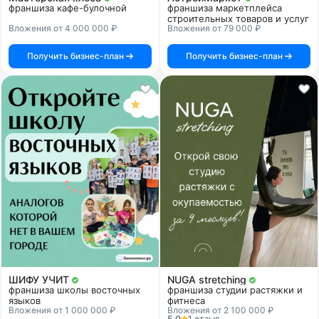
франшиза кафе-булочной
франшиза маркетплейса
строительных товаров и услуг
Вложения от 4 000 000 ₽
Вложения от 79 000 ₽
Получить бизнес-план
Получить бизнес-план
ШИФУ УЧИТ
NUGA stretching
франшиза школы восточных
франшиза студии растяжки и
языков
фитнеса
Вложения от 1 000 000 ₽
Вложения от 2 100 000 ₽
5.0
1 отзыв