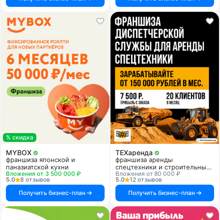
% скидка
MYBOX
ТЕХаренда
франшиза японской и
франшиза аренды
паназиатской кухни
спецтехники и строительных
Вложения от 3 500 000 ₽
Вложения от 80 000 ₽
услуг
5.0
8 отзывов
5.0
12 отзывов
Получить бизнес-план
Получить бизнес-план