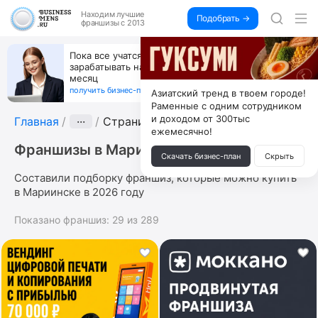
Находим
лучшие
Подобрать →
франшизы с 2013
Открой студию, где не колют и не режут,
й
а делают массаж лица руками и в первый же год
получи 4.5 млн
получить бизнес-план ↓
Азиатский тренд в твоем городе!
Раменные с одним сотрудником
и доходом от 300тыс
Главная
···
Страница 5
ежемесячно!
Франшизы в Мариинске
Скачать бизнес-план
Скрыть
Составили подборку франшиз, которые можно купить
в Мариинске в 2026 году
Показано франшиз:
29
из
289