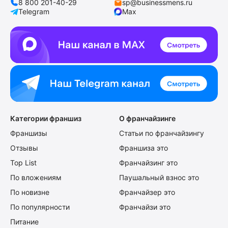
8 800 201-40-29
sp@businessmens.ru
Telegram
Max
Категории франшиз
О франчайзинге
Франшизы
Статьи по франчайзингу
Отзывы
Франшиза это
Top List
Франчайзинг это
По вложениям
Паушальный взнос это
По новизне
Франчайзер это
По популярности
Франчайзи это
Питание