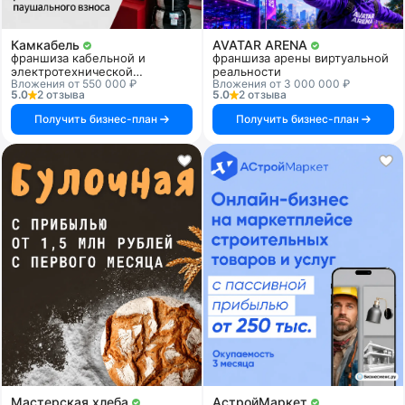
Камкабель
AVATAR ARENA
франшиза кабельной и
франшиза арены виртуальной
электротехнической
реальности
Вложения от 550 000 ₽
Вложения от 3 000 000 ₽
продукции
5.0
2 отзыва
5.0
2 отзыва
Получить бизнес-план
Получить бизнес-план
Мастерская хлеба
АстройМаркет