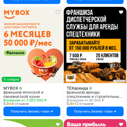
% скидка
MYBOX
ТЕХаренда
франшиза японской и
франшиза аренды
паназиатской кухни
спецтехники и строительных
Вложения от 3 500 000 ₽
Вложения от 80 000 ₽
услуг
5.0
8 отзывов
5.0
12 отзывов
Получить бизнес-план
Получить бизнес-план