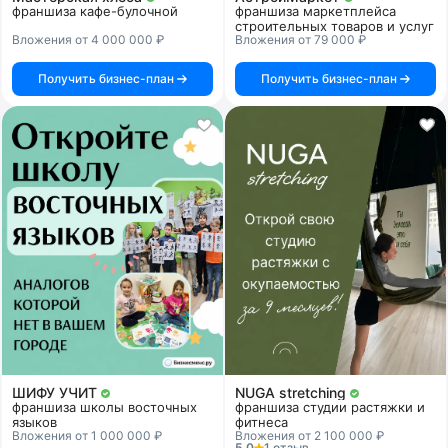
франшиза кафе-булочной
франшиза маркетплейса
строительных товаров и услуг
Вложения от 4 000 000 ₽
Вложения от 79 000 ₽
Получить бизнес-план
Получить бизнес-план
ШИФУ УЧИТ
NUGA stretching
франшиза школы восточных
франшиза студии растяжки и
языков
фитнеса
Вложения от 1 000 000 ₽
Вложения от 2 100 000 ₽
5.0
1 отзыв