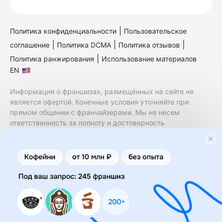
|
Политика конфиденциальности
Пользовательское
|
|
|
соглашение
Политика DCMA
Политика отзывов
|
Политика ранжирования
Использование материалов
EN
Информация о франшизах, размещённых на сайте не
является офертой. Конечные условия уточняйте при
прямом общении с франчайзерами. Мы не несем
ответственность за полноту и достоверность
содержащейся в них информации. Сайт не принадлежит
финансовой организации и на нем не оказываются
финансовые услуги. Заключение договоров
коммерческой концессии (франчайзинга) осуществляется
правообладателями/их представителями. Бизнесменс.ру
не является посредником или представителем
правообладателя и не несет ответственность за условия
предоставления франшизы и действия лиц,
осуществленные на основании информации, имеющейся