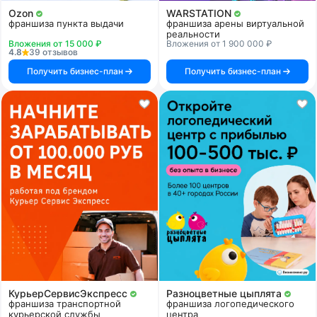
Ozon
WARSTATION
франшиза пункта выдачи
франшиза арены виртуальной
реальности
Вложения от 15 000 ₽
Вложения от 1 900 000 ₽
4.8
39 отзывов
Получить бизнес-план
Получить бизнес-план
КурьерСервисЭкспресс
Разноцветные цыплята
франшиза транспортной
франшиза логопедического
курьерской службы
центра