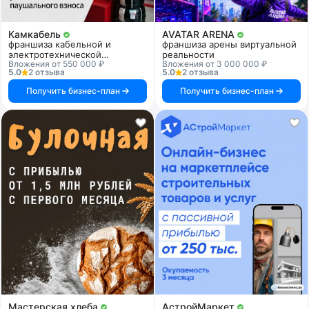
Камкабель
AVATAR ARENA
франшиза кабельной и
франшиза арены виртуальной
электротехнической
реальности
Вложения от 550 000 ₽
Вложения от 3 000 000 ₽
продукции
5.0
2 отзыва
5.0
2 отзыва
Получить бизнес-план
Получить бизнес-план
Мастерская хлеба
АстройМаркет