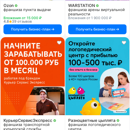
Ozon
WARSTATION
франшиза пункта выдачи
франшиза арены виртуальной
реальности
Вложения от 15 000 ₽
Вложения от 1 900 000 ₽
4.8
39 отзывов
Получить бизнес-план
Получить бизнес-план
КурьерСервисЭкспресс
Разноцветные цыплята
франшиза транспортной
франшиза логопедического
курьерской службы
центра