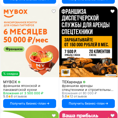
% скидка
MYBOX
ТЕХаренда
франшиза японской и
франшиза аренды
паназиатской кухни
спецтехники и строительных
Вложения от 3 500 000 ₽
Вложения от 80 000 ₽
услуг
5.0
8 отзывов
5.0
12 отзывов
Получить бизнес-план
Получить бизнес-план