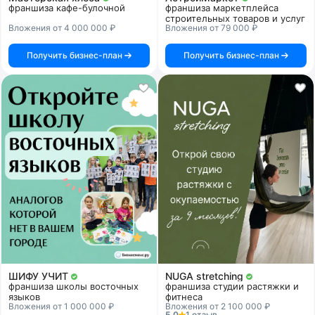
франшиза кафе-булочной
франшиза маркетплейса
строительных товаров и услуг
Вложения от 4 000 000 ₽
Вложения от 79 000 ₽
Получить бизнес-план
Получить бизнес-план
ШИФУ УЧИТ
NUGA stretching
франшиза школы восточных
франшиза студии растяжки и
языков
фитнеса
Вложения от 1 000 000 ₽
Вложения от 2 100 000 ₽
5.0
1 отзыв