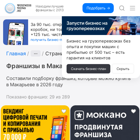
Находим
лучшие
Подобрать →
франшизы с 2013
За 90 тыс. открой магазин на Авито, дома ни
коробок, ни товара, ни склада, зато каждый месяц
+125 тыс. чистыми
получить бизнес-план ↓
Бизнес на грузоперевозках без
опыта и покупки машин с
прибылью от 500 тыс – есть
Главная
···
Страница 5
гарантия на клиентов
Франшизы в Макарьеве
Скачать бизнес-план
Скрыть
Составили подборку франшиз, которые можно купить
в Макарьеве в 2026 году
Показано франшиз:
29
из
289