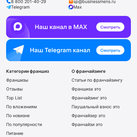
8 800 201-40-29
sp@businessmens.ru
Telegram
Max
Категории франшиз
О франчайзинге
Франшизы
Статьи по франчайзингу
Отзывы
Франшиза это
Top List
Франчайзинг это
По вложениям
Паушальный взнос это
По новизне
Франчайзер это
По популярности
Франчайзи это
Питание