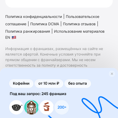
|
Политика конфиденциальности
Пользовательское
|
|
|
соглашение
Политика DCMA
Политика отзывов
|
Политика ранжирования
Использование материалов
EN
Информация о франшизах, размещённых на сайте не
является офертой. Конечные условия уточняйте при
прямом общении с франчайзерами. Мы не несем
ответственность за полноту и достоверность
содержащейся в них информации. Сайт не принадлежит
финансовой организации и на нем не оказываются
финансовые услуги. Заключение договоров
коммерческой концессии (франчайзинга) осуществляется
правообладателями/их представителями. Бизнесменс.ру
не является посредником или представителем
правообладателя и не несет ответственность за условия
предоставления франшизы и действия лиц,
осуществленные на основании информации, имеющейся