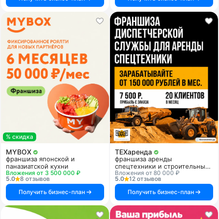
% скидка
MYBOX
ТЕХаренда
франшиза японской и
франшиза аренды
паназиатской кухни
спецтехники и строительных
Вложения от 3 500 000 ₽
Вложения от 80 000 ₽
услуг
5.0
8 отзывов
5.0
12 отзывов
Получить бизнес-план
Получить бизнес-план