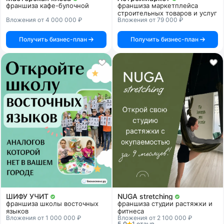
франшиза кафе-булочной
франшиза маркетплейса
строительных товаров и услуг
Вложения от 4 000 000 ₽
Вложения от 79 000 ₽
Получить бизнес-план
Получить бизнес-план
ШИФУ УЧИТ
NUGA stretching
франшиза школы восточных
франшиза студии растяжки и
языков
фитнеса
Вложения от 1 000 000 ₽
Вложения от 2 100 000 ₽
5.0
1 отзыв