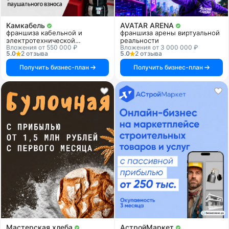
Камкабель
AVATAR ARENA
франшиза кабельной и
франшиза арены виртуальной
электротехнической
реальности
Вложения от 550 000 ₽
Вложения от 3 000 000 ₽
продукции
5.0
2 отзыва
5.0
2 отзыва
Получить бизнес-план
Получить бизнес-план
Мастерская хлеба
АстройМаркет