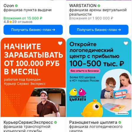
Ozon
WARSTATION
франшиза пункта выдачи
франшиза арены виртуальной
реальности
Вложения от 15 000 ₽
Вложения от 1 900 000 ₽
4.8
39 отзывов
Получить бизнес-план
Получить бизнес-план
КурьерСервисЭкспресс
Разноцветные цыплята
франшиза транспортной
франшиза логопедического
курьерской службы
центра