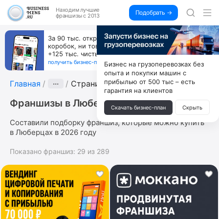
Находим
лучшие
Подобрать →
франшизы с 2013
За 90 тыс. открой магазин на Авито, дома ни
коробок, ни товара, ни склада, зато каждый месяц
+125 тыс. чистыми
получить бизнес-план ↓
Бизнес на грузоперевозках без
опыта и покупки машин с
прибылью от 500 тыс – есть
Главная
···
Страница 5
гарантия на клиентов
Франшизы в Люберцах
Скачать бизнес-план
Скрыть
Составили подборку франшиз, которые можно купить
в Люберцах в 2026 году
Показано франшиз:
29
из
289