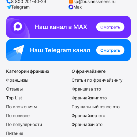
8 800 201-40-29
sp@businessmens.ru
Telegram
Max
Категории франшиз
О франчайзинге
Франшизы
Статьи по франчайзингу
Отзывы
Франшиза это
Top List
Франчайзинг это
По вложениям
Паушальный взнос это
По новизне
Франчайзер это
По популярности
Франчайзи это
Питание