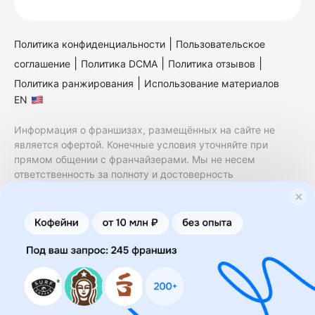
|
Политика конфиденциальности
Пользовательское
|
|
|
соглашение
Политика DCMA
Политика отзывов
|
Политика ранжирования
Использование материалов
EN
Информация о франшизах, размещённых на сайте не
является офертой. Конечные условия уточняйте при
прямом общении с франчайзерами. Мы не несем
ответственность за полноту и достоверность
содержащейся в них информации. Сайт не принадлежит
финансовой организации и на нем не оказываются
финансовые услуги. Заключение договоров
коммерческой концессии (франчайзинга) осуществляется
правообладателями/их представителями. Бизнесменс.ру
не является посредником или представителем
правообладателя и не несет ответственность за условия
предоставления франшизы и действия лиц,
осуществленные на основании информации, имеющейся