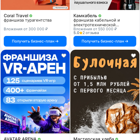
Coral Travel
Камкабель
франшиза турагентства
франшиза кабельной и
электротехнической
Вложения от 300 000 ₽
Вложения от 550 000 ₽
продукции
5.0
2 отзыва
Получить бизнес-план
Получить бизнес-план
AVATAR ARENA
Мастерская хлеба