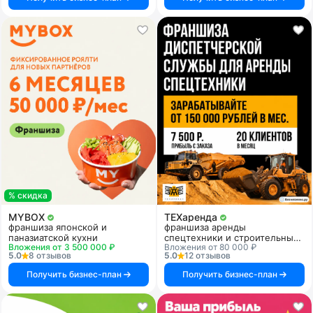
% скидка
MYBOX
ТЕХаренда
франшиза японской и
франшиза аренды
паназиатской кухни
спецтехники и строительных
Вложения от 3 500 000 ₽
Вложения от 80 000 ₽
услуг
5.0
8 отзывов
5.0
12 отзывов
Получить бизнес-план
Получить бизнес-план