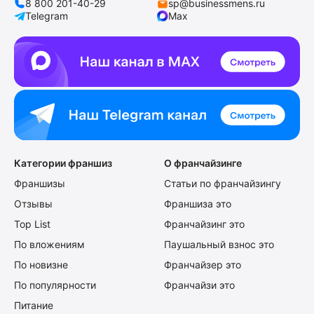
8 800 201-40-29
sp@businessmens.ru
Telegram
Max
Категории франшиз
О франчайзинге
Франшизы
Статьи по франчайзингу
Отзывы
Франшиза это
Top List
Франчайзинг это
По вложениям
Паушальный взнос это
По новизне
Франчайзер это
По популярности
Франчайзи это
Питание