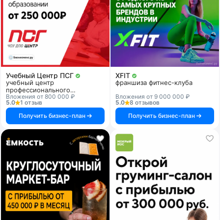
Учебный Центр ПСГ
XFIT
учебный центр
франшиза фитнес-клуба
профессионального
Вложения от 800 000 ₽
Вложения от 9 000 000 ₽
образования
5.0
1 отзыв
5.0
8 отзывов
Получить бизнес-план
Получить бизнес-план