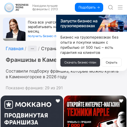
Находим
лучшие
Подобрать →
франшизы с 2013
Пока все учатся пользоваться ИИ, вы можете
зарабатывать на их обучении по 500 тыс. каждый
месяц
получить бизнес-план ↓
Бизнес на грузоперевозках без
опыта и покупки машин с
прибылью от 500 тыс – есть
Главная
···
Страница 5
гарантия на клиентов
Франшизы в Каменногорске
Скачать бизнес-план
Скрыть
Составили подборку франшиз, которые можно купить
в Каменногорске в 2026 году
Показано франшиз:
29
из
291