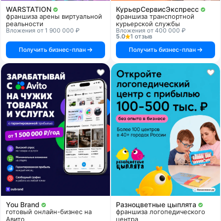
WARSTATION
КурьерСервисЭкспресс
франшиза арены виртуальной
франшиза транспортной
реальности
курьерской службы
Вложения от 1 900 000 ₽
Вложения от 400 000 ₽
5.0
1 отзыв
Получить бизнес-план
Получить бизнес-план
You Brand
Разноцветные цыплята
готовый онлайн-бизнес на
франшиза логопедического
Авито
центра