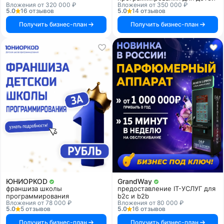
Вложения от 320 000 ₽
Вложения от 350 000 ₽
5.0
16 отзывов
5.0
14 отзывов
Получить бизнес-план
Получить бизнес-план
ЮНИОРКОD
GrandWay
франшиза школы
предоставление IT-УСЛУГ для
программирования
b2c и b2b
Вложения от 78 000 ₽
Вложения от 80 000 ₽
5.0
5 отзывов
5.0
16 отзывов
Получить бизнес-план
Получить бизнес-план