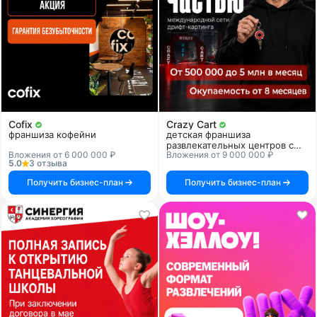
Cofix
Crazy Cart
франшиза кофейни
детская франшиза
развлекательных центров с
Вложения от 6 000 000 ₽
Вложения от 9 000 000 ₽
дрифт-картингом
5.0
3 отзыва
Получить бизнес-план
Получить бизнес-план