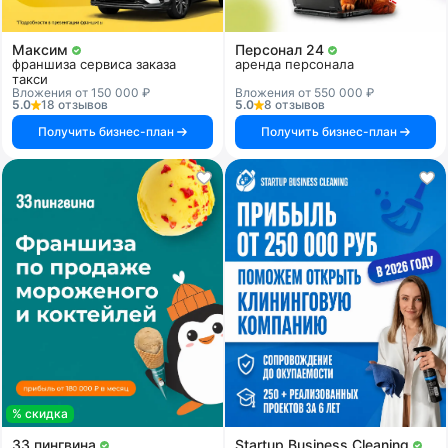
Максим
Персонал 24
франшиза сервиса заказа
аренда персонала
такси
Вложения от 150 000 ₽
Вложения от 550 000 ₽
5.0
18 отзывов
5.0
8 отзывов
Получить бизнес-план
Получить бизнес-план
% скидка
33 пингвина
Startup Business Cleaning