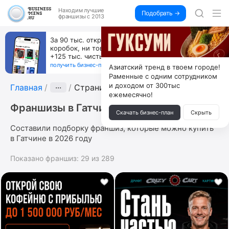
Находим
лучшие
Подобрать →
франшизы с 2013
Пока все учатся пользоваться ИИ, вы можете
зарабатывать на их обучении по 500 тыс. каждый
месяц
получить бизнес-план ↓
Азиатский тренд в твоем городе!
Раменные с одним сотрудником
и доходом от 300тыс
Главная
···
Страница 4
ежемесячно!
Франшизы в Гатчине
Скачать бизнес-план
Скрыть
Составили подборку франшиз, которые можно купить
в Гатчине в 2026 году
Показано франшиз:
29
из
289