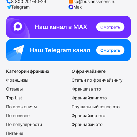
8 800 201-40-29
sp@businessmens.ru
Telegram
Max
Категории франшиз
О франчайзинге
Франшизы
Статьи по франчайзингу
Отзывы
Франшиза это
Top List
Франчайзинг это
По вложениям
Паушальный взнос это
По новизне
Франчайзер это
По популярности
Франчайзи это
Питание