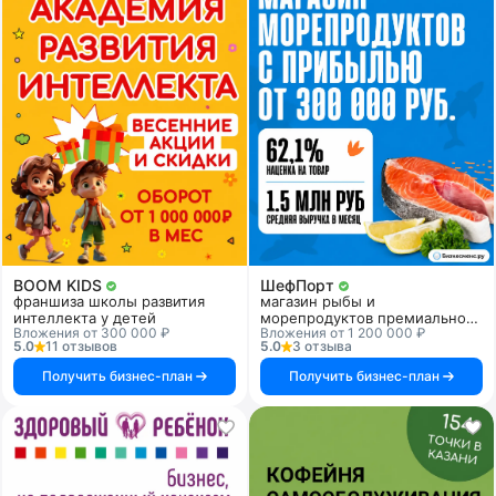
BOOM KIDS
ШефПорт
франшиза школы развития
магазин рыбы и
интеллекта у детей
морепродуктов премиального
Вложения от 300 000 ₽
Вложения от 1 200 000 ₽
качества
5.0
11 отзывов
5.0
3 отзыва
Получить бизнес-план
Получить бизнес-план