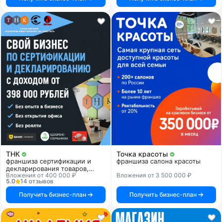
ТНК
Точка красоты
франшиза сертификации и
франшиза салона красоты
декларирования товаров,
Вложения от 400 000 ₽
Вложения от 3 500 000 ₽
продукции и услуг
5.0
14 отзывов
Получить бизнес-план
Получить бизнес-план