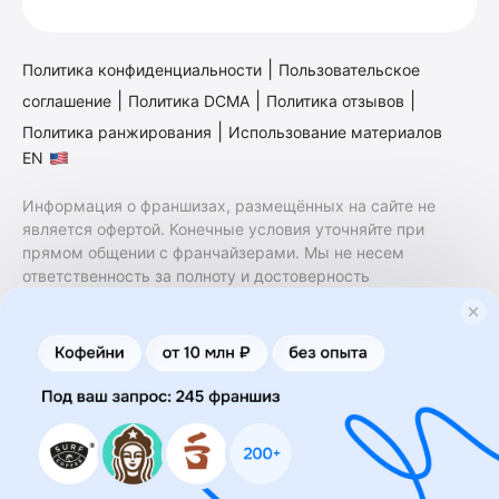
|
Политика конфиденциальности
Пользовательское
|
|
|
соглашение
Политика DCMA
Политика отзывов
|
Политика ранжирования
Использование материалов
EN
Информация о франшизах, размещённых на сайте не
является офертой. Конечные условия уточняйте при
прямом общении с франчайзерами. Мы не несем
ответственность за полноту и достоверность
содержащейся в них информации. Сайт не принадлежит
финансовой организации и на нем не оказываются
финансовые услуги. Заключение договоров
коммерческой концессии (франчайзинга) осуществляется
правообладателями/их представителями. Бизнесменс.ру
не является посредником или представителем
правообладателя и не несет ответственность за условия
предоставления франшизы и действия лиц,
осуществленные на основании информации, имеющейся