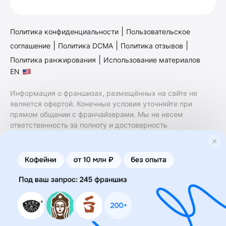
|
Политика конфиденциальности
Пользовательское
|
|
|
соглашение
Политика DCMA
Политика отзывов
|
Политика ранжирования
Использование материалов
EN
Информация о франшизах, размещённых на сайте не
является офертой. Конечные условия уточняйте при
прямом общении с франчайзерами. Мы не несем
ответственность за полноту и достоверность
содержащейся в них информации. Сайт не принадлежит
финансовой организации и на нем не оказываются
финансовые услуги. Заключение договоров
коммерческой концессии (франчайзинга) осуществляется
правообладателями/их представителями. Бизнесменс.ру
не является посредником или представителем
правообладателя и не несет ответственность за условия
предоставления франшизы и действия лиц,
осуществленные на основании информации, имеющейся