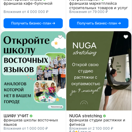
франшиза кафе-булочной
франшиза маркетплейса
строительных товаров и услуг
Вложения от 4 000 000 ₽
Вложения от 79 000 ₽
Получить бизнес-план
Получить бизнес-план
ШИФУ УЧИТ
NUGA stretching
франшиза школы восточных
франшиза студии растяжки и
языков
фитнеса
Вложения от 1 000 000 ₽
Вложения от 2 100 000 ₽
5.0
1 отзыв