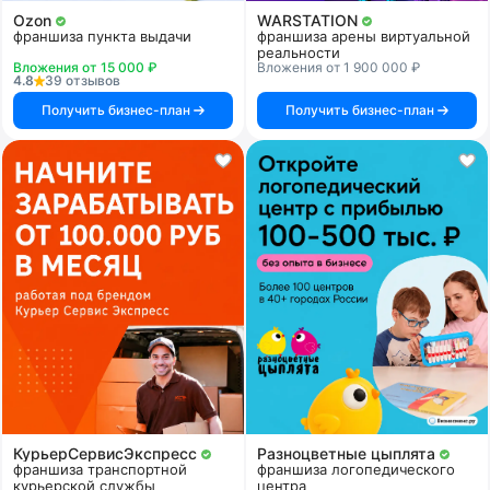
Ozon
WARSTATION
франшиза пункта выдачи
франшиза арены виртуальной
реальности
Вложения от 15 000 ₽
Вложения от 1 900 000 ₽
4.8
39 отзывов
Получить бизнес-план
Получить бизнес-план
КурьерСервисЭкспресс
Разноцветные цыплята
франшиза транспортной
франшиза логопедического
курьерской службы
центра