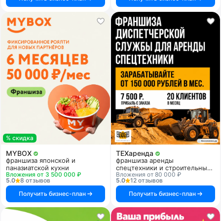
% скидка
MYBOX
ТЕХаренда
франшиза японской и
франшиза аренды
паназиатской кухни
спецтехники и строительных
Вложения от 3 500 000 ₽
Вложения от 80 000 ₽
услуг
5.0
8 отзывов
5.0
12 отзывов
Получить бизнес-план
Получить бизнес-план