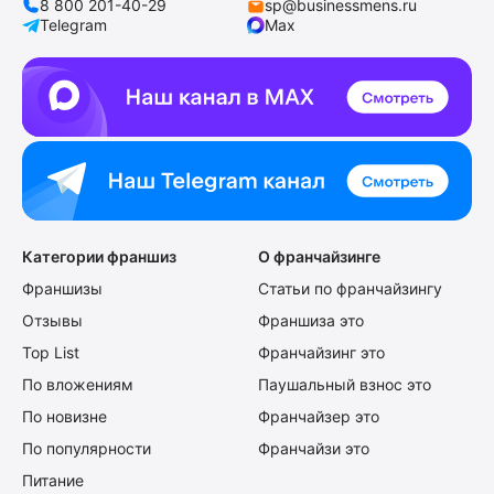
8 800 201-40-29
sp@businessmens.ru
Telegram
Max
Категории франшиз
О франчайзинге
Франшизы
Статьи по франчайзингу
Отзывы
Франшиза это
Top List
Франчайзинг это
По вложениям
Паушальный взнос это
По новизне
Франчайзер это
По популярности
Франчайзи это
Питание