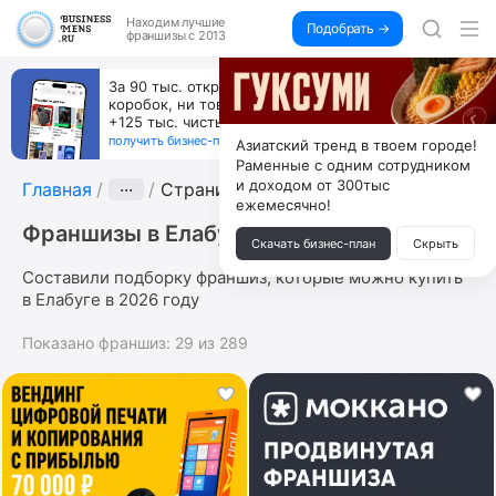
Находим
лучшие
Подобрать →
франшизы с 2013
За 90 тыс. открой магазин на Авито, дома ни
коробок, ни товара, ни склада, зато каждый месяц
+125 тыс. чистыми
получить бизнес-план ↓
Азиатский тренд в твоем городе!
Раменные с одним сотрудником
и доходом от 300тыс
Главная
···
Страница 5
ежемесячно!
Франшизы в Елабуге
Скачать бизнес-план
Скрыть
Составили подборку франшиз, которые можно купить
в Елабуге в 2026 году
Показано франшиз:
29
из
289