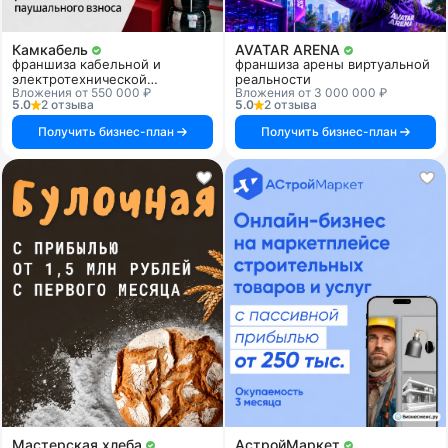
Камкабель
AVATAR ARENA
франшиза кабельной и
франшиза арены виртуальной
электротехнической
реальности
Вложения от 550 000 ₽
Вложения от 3 000 000 ₽
продукции
5.0
2 отзыва
5.0
2 отзыва
Получить бизнес-план
Получить бизнес-план
Мастерская хлеба
АстройМаркет