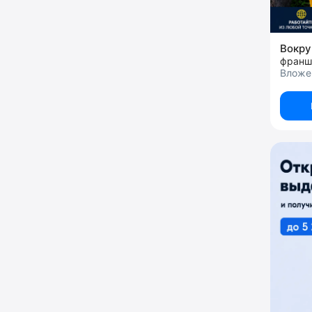
Вокру
франш
Вложе