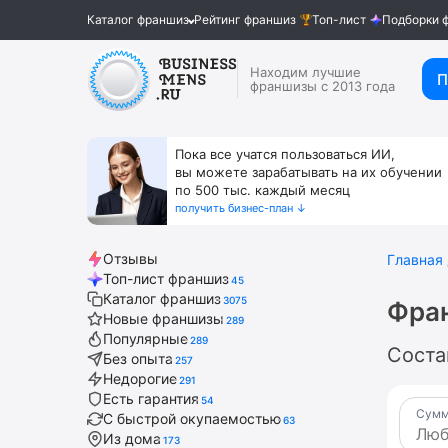
Каталог франшиз
Рейтинг франшиз
Топ-лист
Подборки 
Находим лучшие
П
франшизы с 2013 года
Пока все учатся пользоваться ИИ,
вы можете зарабатывать на их обучении
по 500 тыс. каждый месяц
получить бизнес-план ↓
Отзывы
Главная
Топ-лист франшиз
45
Каталог франшиз
3075
Фра
Новые франшизы
289
Популярные
289
Соста
Без опыта
257
Недорогие
291
Есть гарантия
54
Сумм
С быстрой окупаемостью
63
Из дома
173