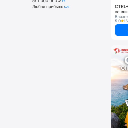
от 1 000 000 ₽
25
CTRL
Любая прибыль
529
венди
Вложе
5.0
16