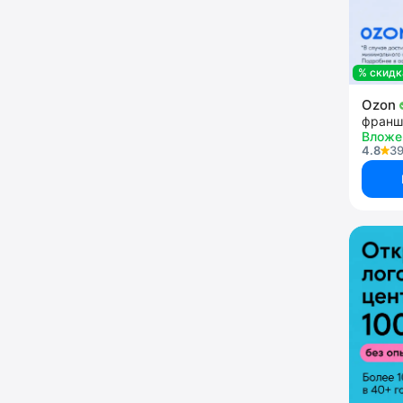
% скидк
Ozon
франш
Вложе
4.8
39