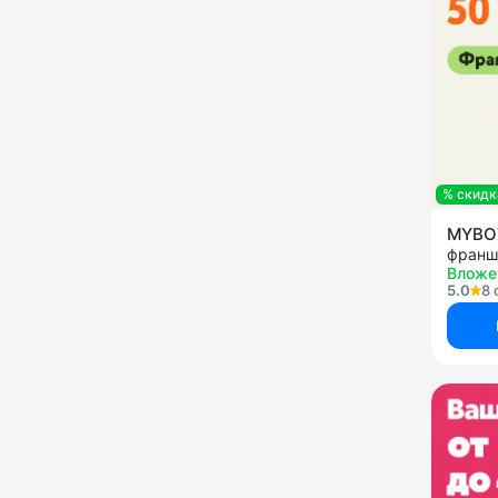
% скидк
MYB
Вложе
5.0
8 