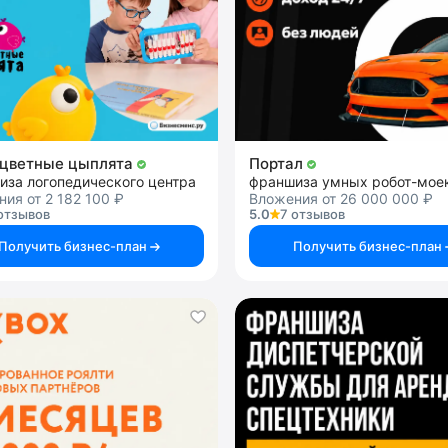
цветные цыплята
Портал
иза логопедического центра
франшиза умных робот-мое
ия от 2 182 100 ₽
Вложения от 26 000 000 ₽
отзывов
5.0
7 отзывов
Получить бизнес-план
Получить бизнес-план