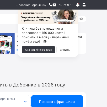
+ добавить франшизу
пн-пт 9-18
Клиника без помещения и
персонала – 150 000 чистой
За 90 тыс. открой магазин на Авито, дома
прибыли в месяц - первичный
ни коробок, ни товара, ни склада, зато
приём ведёт ИИ
каждый месяц +125 тыс. чистыми
получить бизнес-план ↓
Скачать бизнес-план
Скрыть
ть в Добрянке в 2026 году
 франшизы
Показать франшизы