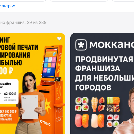
ильтры
ано франшиз:
29
из
289