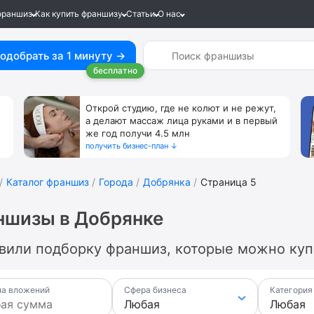
франшиз
Как купить франшизу
Статьи
О нас
одобрать за 1 минуту →
бесплатно
Открой студию, где не колют и не режут,
а делают массаж лица руками и в первый
же год получи 4.5 млн
получить бизнес-план ↓
Каталог франшиз
Города
Добрянка
Страница 5
ншизы в Добрянке
вили подборку франшиз, которые можно купи
а вложений
Сфера бизнеса
Категория