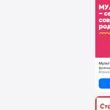
Муль
Вложе