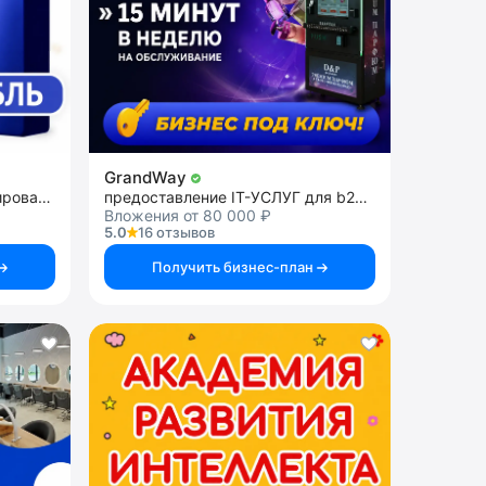
GrandWay
франшиза школы программирования
предоставление IT-УСЛУГ для b2c и b2b
Вложения от 80 000 ₽
5.0
16 отзывов
Получить бизнес-план