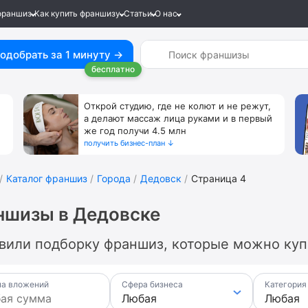
франшиз
Как купить франшизу
Статьи
О нас
одобрать за 1 минуту →
бесплатно
Открой студию, где не колют и не режут,
а делают массаж лица руками и в первый
же год получи 4.5 млн
получить бизнес-план ↓
Каталог франшиз
Города
Дедовск
Страница 4
ншизы в Дедовске
вили подборку франшиз, которые можно купи
а вложений
Сфера бизнеса
Категория