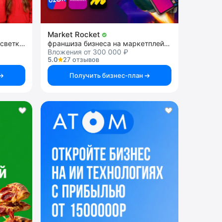
Market Rocket
франшиза светодиодной подсветки фасадов
франшиза бизнеса на маркетплейсах
Вложения от 300 000 ₽
5.0
27 отзывов
Получить бизнес-план