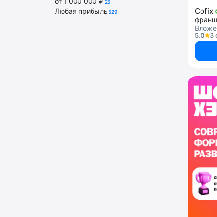
от 1 000 000 ₽
25
Cofix
Любая прибыль
529
франш
Вложен
5.0
3 