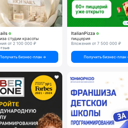
ails
ItalianPizza
иза студии красоты
пиццерия
ия от 2 100 000 ₽
Вложения от 7 500 000 ₽
отзыв
Получить бизнес-план
Получить бизнес-план