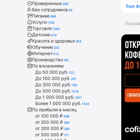
Проверенные
289
Еще ф
Без сотрудников
85
Питание
669
Услуги
1746
Показ
Торговля
1263
Детские
474
Красота и здоровье
354
Обучение
332
Интернет
412
Производство
162
По вложениям
До 50 000 руб.
123
До 100 000 руб.
291
До 300 000 руб.
785
До 500 000 руб.
1218
До 1 000 000 руб.
1871
Более 1 000 000 руб.
1533
По прибыли в месяц
от 100 000 ₽
498
от 200 000 ₽
390
от 300 000 ₽
265
от 500 000 ₽
111