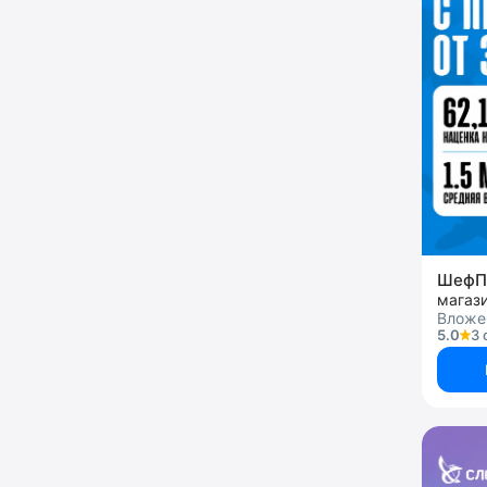
ШефП
Вложен
5.0
3 