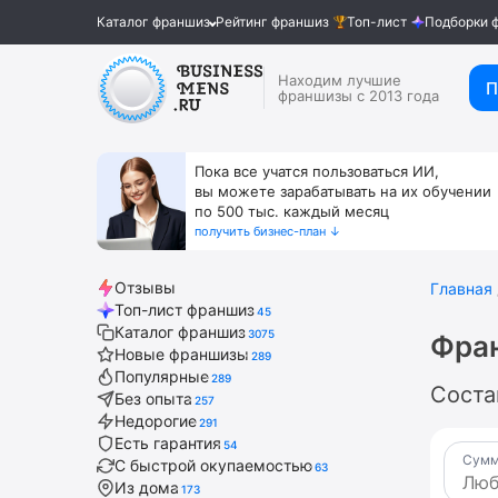
Каталог франшиз
Рейтинг франшиз
Топ-лист
Подборки 
Находим лучшие
П
франшизы с 2013 года
Пока все учатся пользоваться ИИ,
вы можете зарабатывать на их обучении
по 500 тыс. каждый месяц
получить бизнес-план ↓
Отзывы
Главная
Топ-лист франшиз
45
Каталог франшиз
3075
Фра
Новые франшизы
289
Популярные
289
Соста
Без опыта
257
Недорогие
291
Есть гарантия
54
Сумм
С быстрой окупаемостью
63
Из дома
173