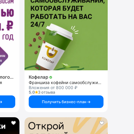
Центр нейропсихологии и логопедии «Здоровый ребенок»
Кофелар
я
Франшиза кофейни самообслуживания
Вложения от 800 000 ₽
5.0
3 отзыва
Получить бизнес-план