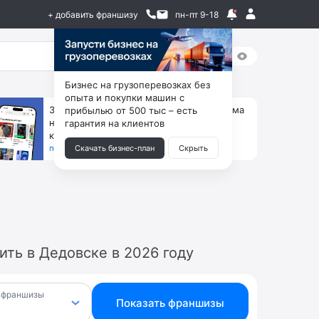
+ добавить франшизу
пн-пт 9-18
Бизнес на грузоперевозках без
опыта и покупки машин с
За 90 тыс. открой магазин на Авито, дома
прибылью от 500 тыс – есть
ни коробок, ни товара, ни склада, зато
гарантия на клиентов
каждый месяц +125 тыс. чистыми
получить бизнес-план ↓
Скачать бизнес-план
Скрыть
ть в Дедовске в 2026 году
 франшизы
Показать франшизы