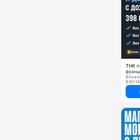
ТНК
Вложе
5.0
14