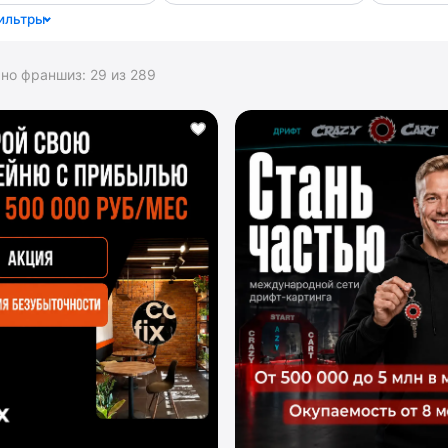
ильтры
ано франшиз:
29
из
289