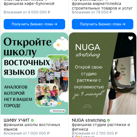
франшиза кафе-булочной
франшиза маркетплейса
строительных товаров и услуг
Вложения от 4 000 000 ₽
Вложения от 79 000 ₽
Получить бизнес-план
Получить бизнес-план
ШИФУ УЧИТ
NUGA stretching
франшиза школы восточных
франшиза студии растяжки и
языков
фитнеса
Вложения от 1 000 000 ₽
Вложения от 2 100 000 ₽
5.0
1 отзыв