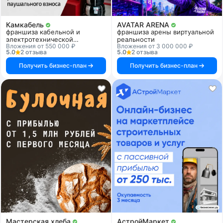
Камкабель
AVATAR ARENA
франшиза кабельной и
франшиза арены виртуальной
электротехнической
реальности
Вложения от 550 000 ₽
Вложения от 3 000 000 ₽
продукции
5.0
2 отзыва
5.0
2 отзыва
Получить бизнес-план
Получить бизнес-план
Мастерская хлеба
АстройМаркет