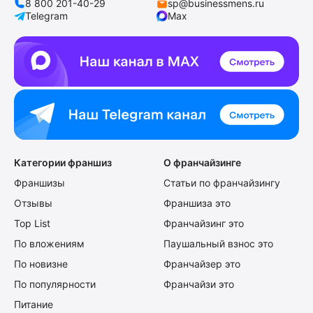
8 800 201-40-29
sp@businessmens.ru
Telegram
Max
Категории франшиз
О франчайзинге
Франшизы
Статьи по франчайзингу
Отзывы
Франшиза это
Top List
Франчайзинг это
По вложениям
Паушальный взнос это
По новизне
Франчайзер это
По популярности
Франчайзи это
Питание