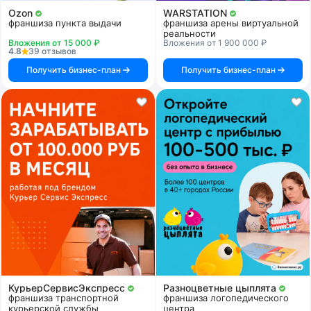
Ozon
WARSTATION
франшиза пункта выдачи
франшиза арены виртуальной
реальности
Вложения от 15 000 ₽
Вложения от 1 900 000 ₽
4.8
39 отзывов
Получить бизнес-план
Получить бизнес-план
КурьерСервисЭкспресс
Разноцветные цыплята
франшиза транспортной
франшиза логопедического
курьерской службы
центра