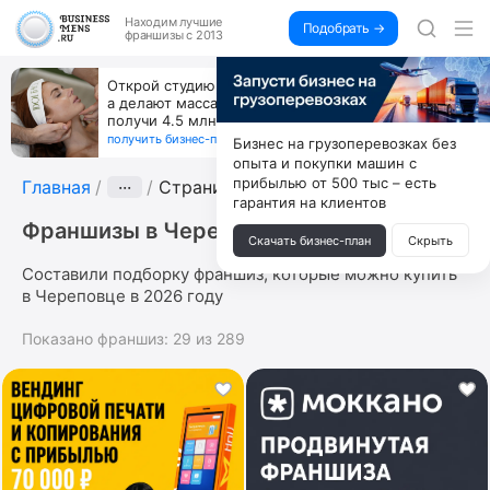
Находим
лучшие
Подобрать →
франшизы с 2013
Открой студию, где не колют и не режут,
а делают массаж лица руками и в первый же год
получи 4.5 млн
получить бизнес-план ↓
Бизнес на грузоперевозках без
опыта и покупки машин с
прибылью от 500 тыс – есть
Главная
···
Страница 5
гарантия на клиентов
Франшизы в Череповце
Скачать бизнес-план
Скрыть
Составили подборку франшиз, которые можно купить
в Череповце в 2026 году
Показано франшиз:
29
из
289