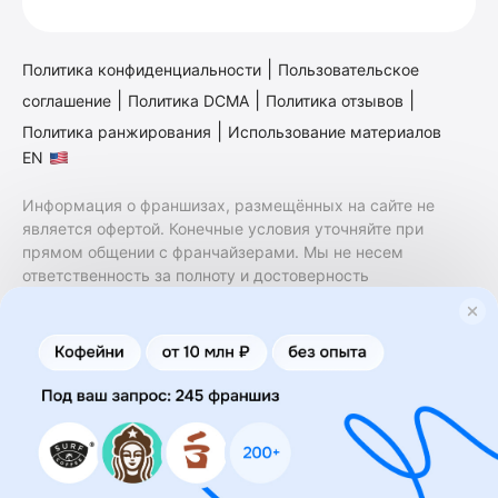
|
Политика конфиденциальности
Пользовательское
|
|
|
соглашение
Политика DCMA
Политика отзывов
|
Политика ранжирования
Использование материалов
EN
Информация о франшизах, размещённых на сайте не
является офертой. Конечные условия уточняйте при
прямом общении с франчайзерами. Мы не несем
ответственность за полноту и достоверность
содержащейся в них информации. Сайт не принадлежит
финансовой организации и на нем не оказываются
финансовые услуги. Заключение договоров
коммерческой концессии (франчайзинга) осуществляется
правообладателями/их представителями. Бизнесменс.ру
не является посредником или представителем
правообладателя и не несет ответственность за условия
предоставления франшизы и действия лиц,
осуществленные на основании информации, имеющейся