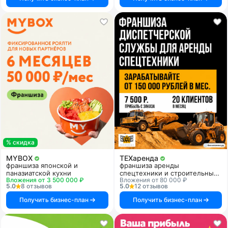
% скидка
MYBOX
ТЕХаренда
франшиза японской и
франшиза аренды
паназиатской кухни
спецтехники и строительных
Вложения от 3 500 000 ₽
Вложения от 80 000 ₽
услуг
5.0
8 отзывов
5.0
12 отзывов
Получить бизнес-план
Получить бизнес-план