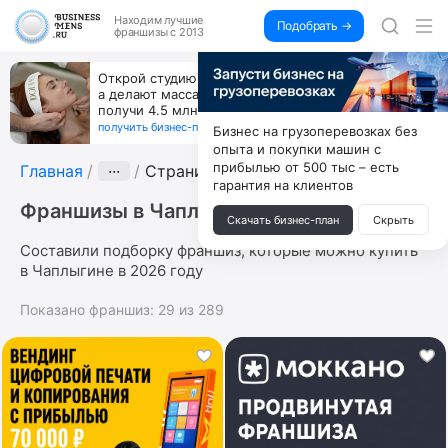
Находим
лучшие
Подобрать →
франшизы с 2013
Открой студию, где не колют и не режут,
а делают массаж лица руками и в первый же год
получи 4.5 млн
получить бизнес-план ↓
Бизнес на грузоперевозках без
опыта и покупки машин с
прибылью от 500 тыс – есть
Главная
···
Страница 5
гарантия на клиентов
Франшизы в Чаплыгине
Скачать бизнес-план
Скрыть
Составили подборку франшиз, которые можно купить
в Чаплыгине в 2026 году
Показано франшиз:
29
из
289