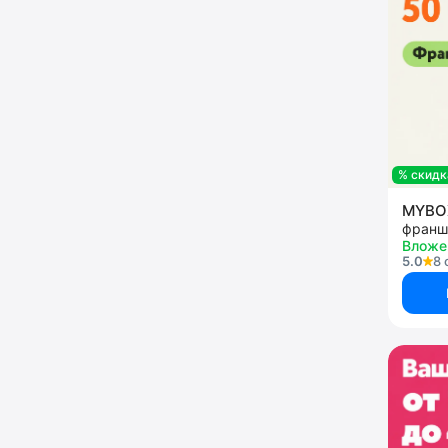
% скидк
MYB
Вложе
5.0
8 