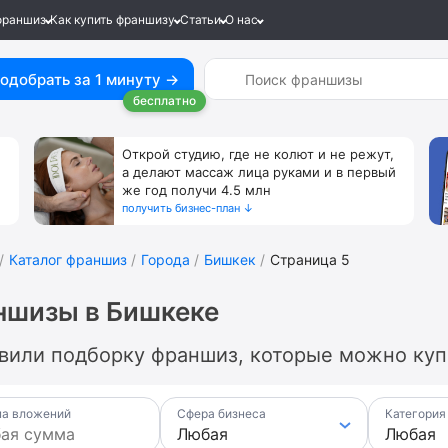
франшиз
Как купить франшизу
Статьи
О нас
одобрать за 1 минуту →
бесплатно
Открой студию, где не колют и не режут,
а делают массаж лица руками и в первый
же год получи 4.5 млн
получить бизнес-план ↓
Каталог франшиз
Города
Бишкек
Страница 5
ншизы в Бишкеке
вили подборку франшиз, которые можно купи
а вложений
Сфера бизнеса
Категория