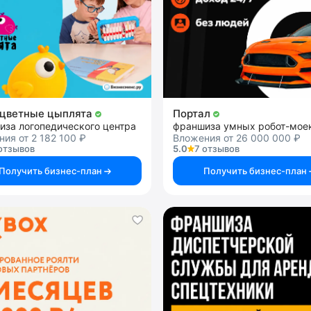
цветные цыплята
Портал
иза логопедического центра
франшиза умных робот-мое
ия от 2 182 100 ₽
Вложения от 26 000 000 ₽
отзывов
5.0
7 отзывов
Получить бизнес-план
Получить бизнес-план