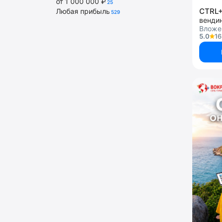
от 1 000 000 ₽
25
CTRL
Любая прибыль
529
венди
Вложе
5.0
16