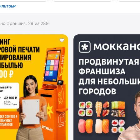
ильтры
ано франшиз:
29
из
289