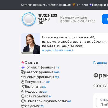
Каталог франшиз
Рейтинг франшиз
Топ-лист
Подборки 
Находим лучшие
П
франшизы с 2013 года
Пока все учатся пользоваться ИИ,
вы можете зарабатывать на их обучении
по 500 тыс. каждый месяц
получить бизнес-план ↓
Отзывы
Главная
Топ-лист франшиз
45
Каталог франшиз
3075
Фра
Новые франшизы
289
Популярные
289
Соста
Без опыта
257
Недорогие
291
Есть гарантия
54
Сумм
С быстрой окупаемостью
63
Из дома
173