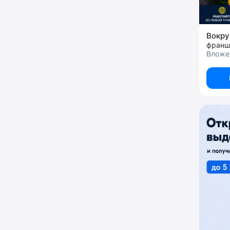
Вокру
франш
Вложе