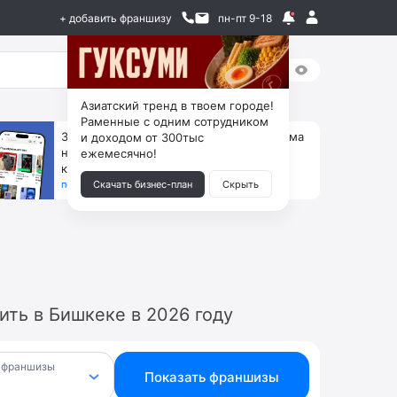
+ добавить франшизу
пн-пт 9-18
Азиатский тренд в твоем городе!
Раменные с одним сотрудником
За 90 тыс. открой магазин на Авито, дома
и доходом от 300тыс
ни коробок, ни товара, ни склада, зато
ежемесячно!
каждый месяц +125 тыс. чистыми
получить бизнес-план ↓
Скачать бизнес-план
Скрыть
ть в Бишкеке в 2026 году
 франшизы
Показать франшизы