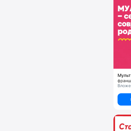
Муль
Вложе