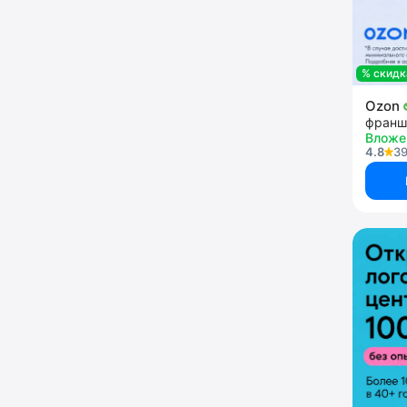
% скидк
Ozon
франш
Вложе
4.8
39