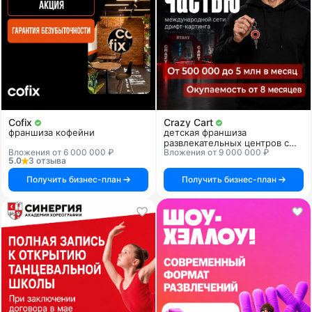
Cofix
Crazy Cart
франшиза кофейни
детская франшиза
развлекательных центров с
Вложения от 6 000 000 ₽
Вложения от 9 000 000 ₽
дрифт-картингом
5.0
3 отзыва
Получить бизнес-план
Получить бизнес-план