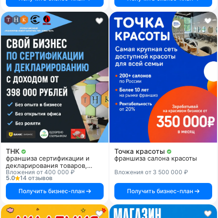
ТНК
Точка красоты
франшиза сертификации и
франшиза салона красоты
декларирования товаров,
Вложения от 400 000 ₽
Вложения от 3 500 000 ₽
продукции и услуг
5.0
14 отзывов
Получить бизнес-план
Получить бизнес-план