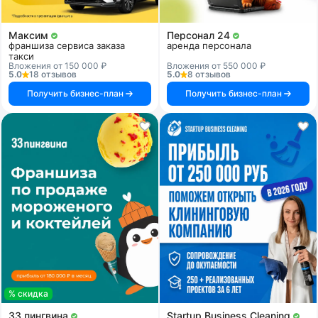
Максим
Персонал 24
франшиза сервиса заказа
аренда персонала
такси
Вложения от 150 000 ₽
Вложения от 550 000 ₽
5.0
18 отзывов
5.0
8 отзывов
Получить бизнес-план
Получить бизнес-план
% скидка
33 пингвина
Startup Business Cleaning