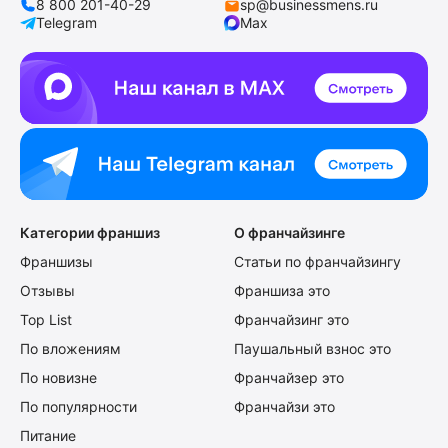
8 800 201-40-29
sp@businessmens.ru
Telegram
Max
Категории франшиз
О франчайзинге
Франшизы
Статьи по франчайзингу
Отзывы
Франшиза это
Top List
Франчайзинг это
По вложениям
Паушальный взнос это
По новизне
Франчайзер это
По популярности
Франчайзи это
Питание