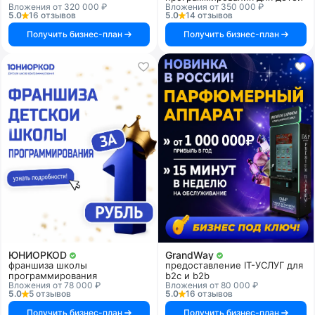
Вложения от 320 000 ₽
Вложения от 350 000 ₽
5.0
16 отзывов
5.0
14 отзывов
Получить бизнес-план
Получить бизнес-план
ЮНИОРКОD
GrandWay
франшиза школы
предоставление IT-УСЛУГ для
программирования
b2c и b2b
Вложения от 78 000 ₽
Вложения от 80 000 ₽
5.0
5 отзывов
5.0
16 отзывов
Получить бизнес-план
Получить бизнес-план