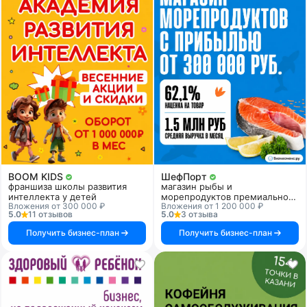
BOOM KIDS
ШефПорт
франшиза школы развития
магазин рыбы и
интеллекта у детей
морепродуктов премиального
Вложения от 300 000 ₽
Вложения от 1 200 000 ₽
качества
5.0
11 отзывов
5.0
3 отзыва
Получить бизнес-план
Получить бизнес-план