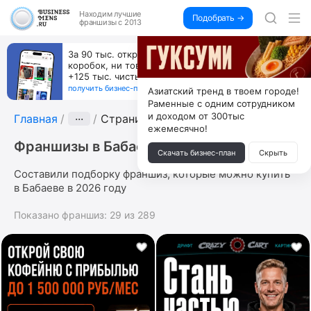
Находим
лучшие
Подобрать →
франшизы с 2013
Пока все учатся пользоваться ИИ, вы можете
зарабатывать на их обучении по 500 тыс. каждый
месяц
получить бизнес-план ↓
Азиатский тренд в твоем городе!
Раменные с одним сотрудником
и доходом от 300тыс
Главная
···
Страница 4
ежемесячно!
Франшизы в Бабаеве
Скачать бизнес-план
Скрыть
Составили подборку франшиз, которые можно купить
в Бабаеве в 2026 году
Показано франшиз:
29
из
289