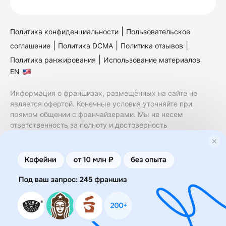
|
Политика конфиденциальности
Пользовательское
|
|
|
соглашение
Политика DCMA
Политика отзывов
|
Политика ранжирования
Использование материалов
EN
Информация о франшизах, размещённых на сайте не
является офертой. Конечные условия уточняйте при
прямом общении с франчайзерами. Мы не несем
ответственность за полноту и достоверность
содержащейся в них информации. Сайт не принадлежит
финансовой организации и на нем не оказываются
финансовые услуги. Заключение договоров
коммерческой концессии (франчайзинга) осуществляется
правообладателями/их представителями. Бизнесменс.ру
не является посредником или представителем
правообладателя и не несет ответственность за условия
предоставления франшизы и действия лиц,
осуществленные на основании информации, имеющейся