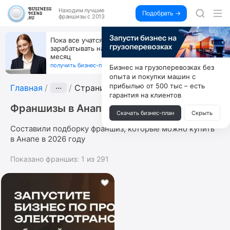
Находим
лучшие
Подобрать →
франшизы с 2013
Пока все учатся пользоваться ИИ, вы можете
зарабатывать на их обучении по 500 тыс. каждый
месяц
получить бизнес-план ↓
Бизнес на грузоперевозках без
опыта и покупки машин с
прибылью от 500 тыс – есть
Главная
···
Страница 11
гарантия на клиентов
Франшизы в Анапе
Скачать бизнес-план
Скрыть
Составили подборку франшиз, которые можно купить
в Анапе в 2026 году
Показано франшиз:
1
из
291