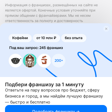
Информация о франшизах, размещённых на сайте не
является офертой. Конечные условия уточняйте при
прямом общении с франчайзерами. Мы не несем
ответственность за полноту и достоверность
содержащейся в них информации. Сайт не принадлежит
финансовой организации и на нем не оказываются
финансовые услуги. Заключение договоров
коммерческой концессии (франчайзинга) осуществляется
правообладателями/их представителями. Бизнесменс.ру
не является посредником или представителем
правообладателя и не несет ответственность за условия
предоставления франшизы и действия лиц,
осуществленные на основании информации, имеющейся
на сайте или полученной через него. За достоверность
предоставленной информации несет ответственность
правообладатель.
Подбери франшизу за 1 минуту
Ответьте на пару вопросов про бюджет, сферу
© 2013-2026 Бизнесменс.ру. ИП Богомолов Ю. А. ИНН
бизнеса и город, а мы найдём лучшую франшизу
166109472099 ОГРН 1315169000030181.
— быстро и бесплатно
При использовании материалов гиперссылка на businessmens.ru
обязательна. 12+
Подобрать франшизу →