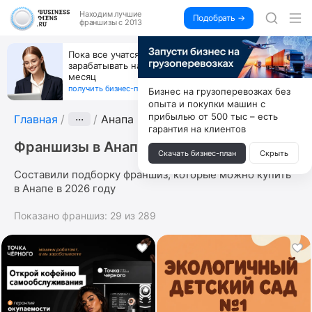
Находим
лучшие
Подобрать →
франшизы с 2013
Пока все учатся пользоваться ИИ, вы можете
зарабатывать на их обучении по 500 тыс. каждый
месяц
получить бизнес-план ↓
Бизнес на грузоперевозках без
опыта и покупки машин с
прибылью от 500 тыс – есть
Главная
···
Анапа
гарантия на клиентов
Франшизы в Анапе
Скачать бизнес-план
Скрыть
Составили подборку франшиз, которые можно купить
в Анапе в 2026 году
Показано франшиз:
29
из
289