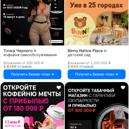
Точка Черного
Binny Native Place
кофейня самообслуживания
детский сад
Вложения от 200 000 ₽
Вложения от 2 200 000 ₽
4.9
89 отзывов
5.0
6 отзывов
Получить бизнес-план
Получить бизнес-план