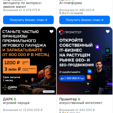
автоцентр по экспресс-
AI-платформа
замене масел
Вложения от 4 479 575 ₽
Вложения от 485 000 ₽
5.0
11 отзывов
Получить бизнес-план
Получить бизнес-план
ДАРК
Промптер
игровой лаундж
искусственный интеллект
Вложения от 15 000 000 ₽
Вложения от 440 000 ₽
5.0
4 отзыва