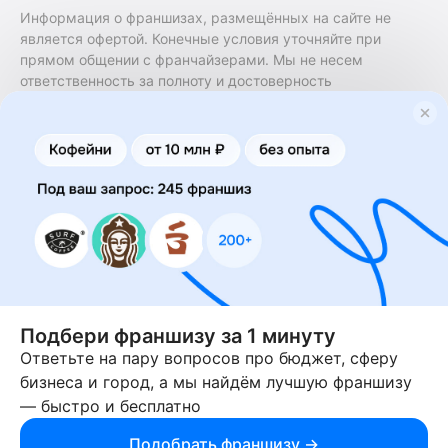
Информация о франшизах, размещённых на сайте не
является офертой. Конечные условия уточняйте при
прямом общении с франчайзерами. Мы не несем
ответственность за полноту и достоверность
содержащейся в них информации. Сайт не принадлежит
финансовой организации и на нем не оказываются
финансовые услуги. Заключение договоров
коммерческой концессии (франчайзинга) осуществляется
правообладателями/их представителями. Бизнесменс.ру
не является посредником или представителем
правообладателя и не несет ответственность за условия
предоставления франшизы и действия лиц,
осуществленные на основании информации, имеющейся
на сайте или полученной через него. За достоверность
предоставленной информации несет ответственность
правообладатель.
Подбери франшизу за 1 минуту
Ответьте на пару вопросов про бюджет, сферу
© 2013-2026 Бизнесменс.ру. ИП Богомолов Ю. А. ИНН
бизнеса и город, а мы найдём лучшую франшизу
166109472099 ОГРН 1315169000030181.
— быстро и бесплатно
При использовании материалов гиперссылка на businessmens.ru
обязательна. 12+
Подобрать франшизу →