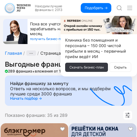
Находим
лучшие
Подобрать →
франшизы с 2013
Открой студию, где не колют и не режут,
а делают массаж лица руками и в первый же год
получи 4.5 млн
получить бизнес-план ↓
Клиника без помещения и
персонала – 150 000 чистой
прибыли в месяц - первичный
Главная
···
Страница 7
приём ведёт ИИ
Выгодные франшизы
Скачать бизнес-план
Скрыть
•
289 франшиз
вложения от 15 000 ₽
Найди франшизу за минуту
Ответь на несколько вопросов, и мы подберём
лучшие среди 3000 франшиз
Начать подбор →
Показано франшиз:
35
из
289