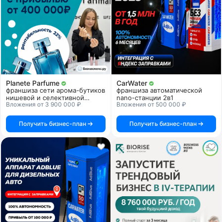
Planete Parfume
CarWater
франшиза сети арома-бутиков
франшиза автоматической
нишевой и селективной
nano-станции 2в1
Вложения от 3 900 000 ₽
Вложения от 500 000 ₽
парфюмерии
Получить бизнес-план
Получить бизнес-план