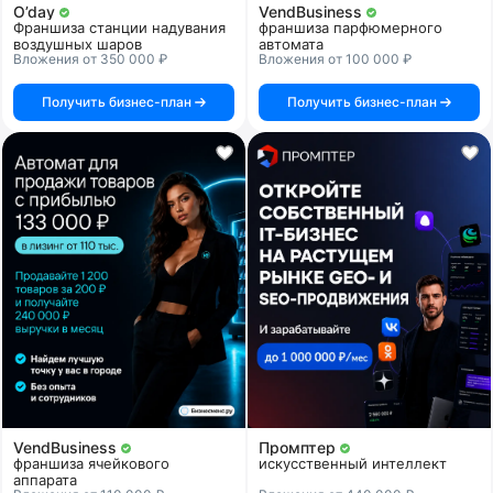
O’day
VendBusiness
Франшиза станции надувания
франшиза парфюмерного
воздушных шаров
автомата
Вложения от 350 000 ₽
Вложения от 100 000 ₽
Получить бизнес-план
Получить бизнес-план
VendBusiness
Промптер
франшиза ячейкового
искусственный интеллект
аппарата