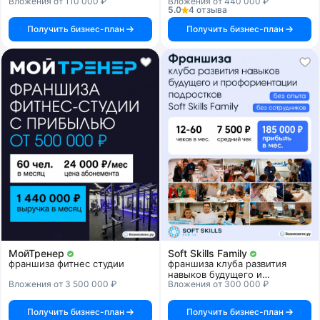
Вложения от 110 000 ₽
Вложения от 440 000 ₽
5.0
4 отзыва
Получить бизнес-план
Получить бизнес-план
МойТренер
Soft Skills Family
франшиза фитнес студии
франшиза клуба развития
навыков будущего и
Вложения от 3 500 000 ₽
Вложения от 300 000 ₽
профориентации подростков
Получить бизнес-план
Получить бизнес-план