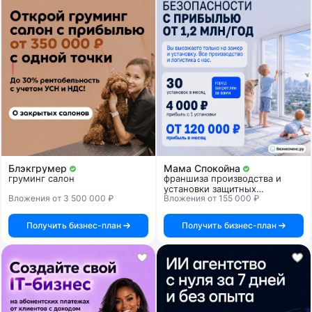
Блэкгрумер
Мама Спокойна
груминг салон
франшиза производства и
установки защитных
Вложения от 3 500 000 ₽
Вложения от 155 000 ₽
прозрачных решеток для
детской безопасности
Получить бизнес-план
Получить бизнес-план