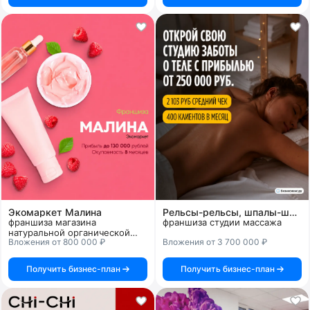
Экомаркет Малина
Рельсы-рельсы, шпалы-шпалы
франшиза магазина
франшиза студии массажа
натуральной органической
Вложения от 800 000 ₽
Вложения от 3 700 000 ₽
косметики
Получить бизнес-план
Получить бизнес-план