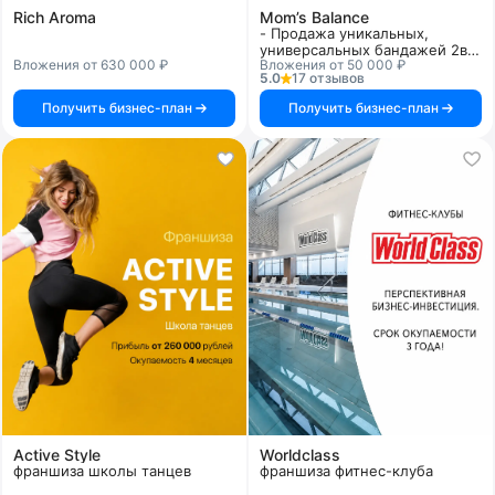
Rich Aroma
Mom’s Balance
- Продажа уникальных,
универсальных бандажей 2в1:
Вложения от 630 000 ₽
Вложения от 50 000 ₽
до и после родов
5.0
17 отзывов
Получить бизнес-план
Получить бизнес-план
Active Style
Worldclass
франшиза школы танцев
франшиза фитнес-клуба