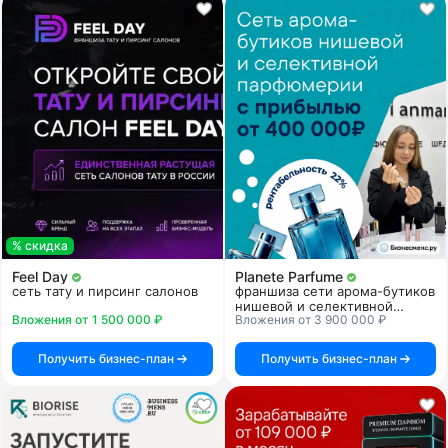
% скидка
Feel Day
Planete Parfume
сеть тату и пирсинг салонов
франшиза сети арома-бутиков
нишевой и селективной
Вложения от 1 500 000 ₽
Вложения от 3 900 000 ₽
парфюмерии
Получить бизнес-план
Получить бизнес-план