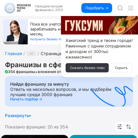
Находим
лучшие
Подобрать →
франшизы с 2013
Пока все учатся пользоваться ИИ, вы можете
зарабатывать на их обучении по 500 тыс. каждый
месяц
получить бизнес-план ↓
Азиатский тренд в твоем городе!
Раменные с одним сотрудником
и доходом от 300тыс
Главная
···
Страница 3
ежемесячно!
Франшизы в сфере услуг красоты
Скачать бизнес-план
Скрыть
•
354 франшизы
вложения от 27 000 ₽
Найди франшизу за минуту
Ответь на несколько вопросов, и мы подберём
лучшие среди 3000 франшиз
Начать подбор →
Развернуть
SPA
Аптека
Бады
Барбершопы
Биохакинг
Показано франшиз:
20
из
354