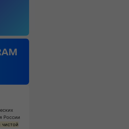
ческих
я России
й чистой