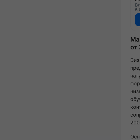
Вл
5.
Ма
от
Биз
пре
нат
фор
низ
обу
кон
соп
200
Осн