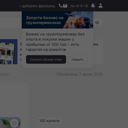
+ добавить франшизу
пн-пт 9-18
Бизнес на грузоперевозках без
опыта и покупки машин с
За 90 тыс. открой магазин на Авито, дома
прибылью от 500 тыс – есть
ни коробок, ни товара, ни склада, зато
гарантия на клиентов
каждый месяц +125 тыс. чистыми
получить бизнес-план ↓
Скачать бизнес-план
Скрыть
скун
Обновлена 7 июля 2026
100 купили