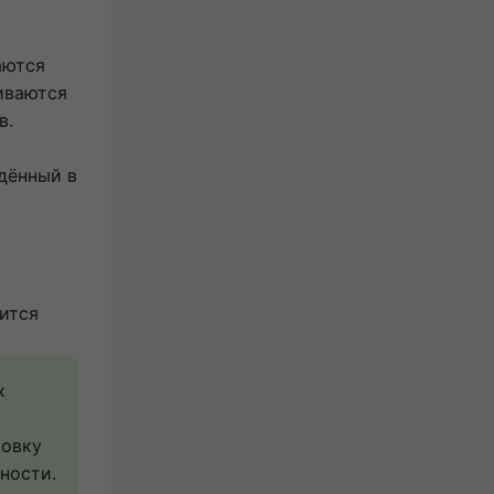
аются
ливаются
в.
дённый в
бится
 
овку 
ости. 