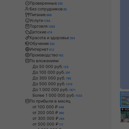
Проверенные
292
Без сотрудников
85
Питание
669
Услуги
1746
Торговля
1263
Детские
474
Красота и здоровье
354
Обучение
332
Интернет
412
Производство
162
По вложениям
До 50 000 руб.
123
До 100 000 руб.
291
До 300 000 руб.
785
До 500 000 руб.
1219
До 1 000 000 руб.
1871
Более 1 000 000 руб.
1533
По прибыли в месяц
от 100 000 ₽
498
от 200 000 ₽
390
от 300 000 ₽
264
от 500 000 ₽
111