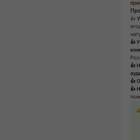
при
Пр
👍
У
яго
нат
👍 
ком
Рос
👍 
ауд
👍 
👍 
пом