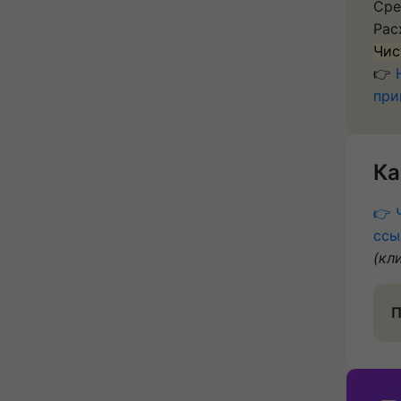
Сре
Рас
Чис
👉
при
Ка
👉 
ссы
(кл
П