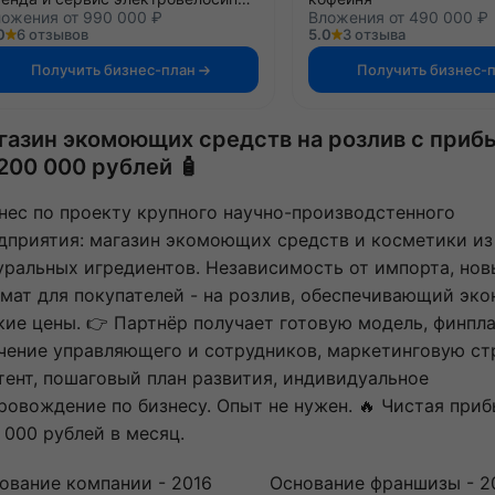
ожения от 990 000 ₽
Вложения от 490 000 ₽
0
6 отзывов
5.0
3 отзыва
Получить бизнес-план
Получить бизнес-
газин экомоющих средств на розлив с при
 200 000 рублей 🧴
нес по проекту крупного научно-производстенного
дприятия: магазин экомоющих средств и косметики из
уральных игредиентов. Независимость от импорта, но
мат для покупателей - на розлив, обеспечивающий эк
кие цены. 👉 Партнёр получает готовую модель, финпла
чение управляющего и сотрудников, маркетинговую ст
тент, пошаговый план развития, индивидуальное
ровождение по бизнесу. Опыт не нужен. 🔥 Чистая приб
 000 рублей в месяц.
ование компании - 2016
Основание франшизы - 2