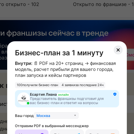
го открыто - 102
Открыто по франшизе - 
Бизнес-план за 1 минуту
Внутри:
📄 PDF на 20+ страниц → финансовая
модель, расчет прибыли для вашего города,
план запуска и кейсы партнеров
к вы будете зарабатывать
100
получили бизнес-план
4 заявки
за последние 24ч
Есартия Лиана
онлайн
Представитель франшизы подготовит для
вас бизнес-план и ответит на вопросы
истая прибыль: от 200 000 ₽ в месяц
Ваш город
Москва
днее количество чеков в месяц - от 600
Отправим PDF в выбранный мессенджер
дний чек - 500 рублей