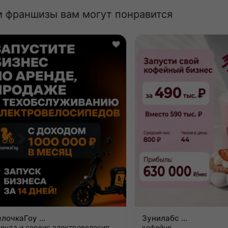
и франшизы вам могут понравится
ВелочкаГоу
Зунилабс
аренда и сервис электровелосипедов
кофейня