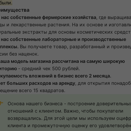
были.
еимущества
 нас собственные фермерские хозяйства
, где выращив
ды и лекарственные растения. На их основе и изготав
уральные экстракты для основы косметических средст
У нас собственные лабораторные и производственные
плексы.
Вы получаете товар, разработанный и произве
сии без наценок.
Наша модель магазина рассчитана на самую широкую
иторию
- средний чек 500 рублей.
Окупаемость вложений в бизнес всего 2 месяца.
Нет больших расходов на аренду
, для открытия понадо
ещение всего 15 квадратов.
Основа нашего бизнеса - построение доверительных
отношений с клиентом. Важно, чтобы покупатели 
возвращались. Для этой цели мы используем оцифр
клиента и промежуточную оценку его удовлетворённ