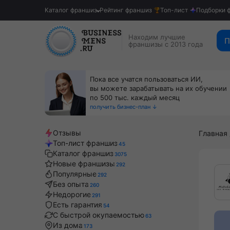
Каталог франшиз
Рейтинг франшиз
Топ-лист
Подборки 
Находим лучшие
П
франшизы с 2013 года
Пока все учатся пользоваться ИИ,
вы можете зарабатывать на их обучении
по 500 тыс. каждый месяц
получить бизнес-план ↓
Отзывы
Главная
Топ-лист франшиз
45
Каталог франшиз
3075
Новые франшизы
292
Популярные
292
Без опыта
260
Недорогие
291
Есть гарантия
54
С быстрой окупаемостью
63
Из дома
173