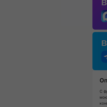
Оп
С ф
мою
кон