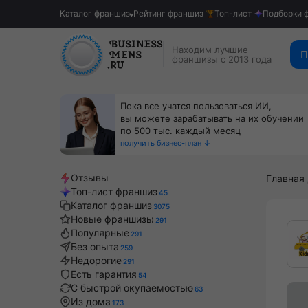
Каталог франшиз
Рейтинг франшиз
Топ-лист
Подборки 
Находим лучшие
П
франшизы с 2013 года
Пока все учатся пользоваться ИИ,
вы можете зарабатывать на их обучении
по 500 тыс. каждый месяц
получить бизнес-план ↓
Отзывы
Главная
Топ-лист франшиз
45
Каталог франшиз
3075
Новые франшизы
291
Популярные
291
Без опыта
259
Недорогие
291
Есть гарантия
54
С быстрой окупаемостью
63
Из дома
173