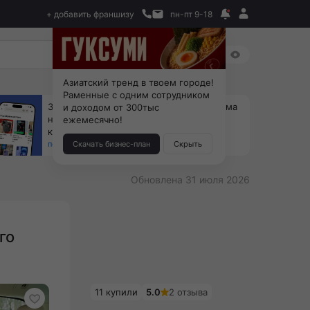
+ добавить франшизу
пн-пт 9-18
Азиатский тренд в твоем городе!
Раменные с одним сотрудником
За 90 тыс. открой магазин на Авито, дома
и доходом от 300тыс
ни коробок, ни товара, ни склада, зато
ежемесячно!
каждый месяц +125 тыс. чистыми
получить бизнес-план ↓
Скачать бизнес-план
Скрыть
Обновлена 31 июля 2026
го
11 купили
5.0
2 отзыва