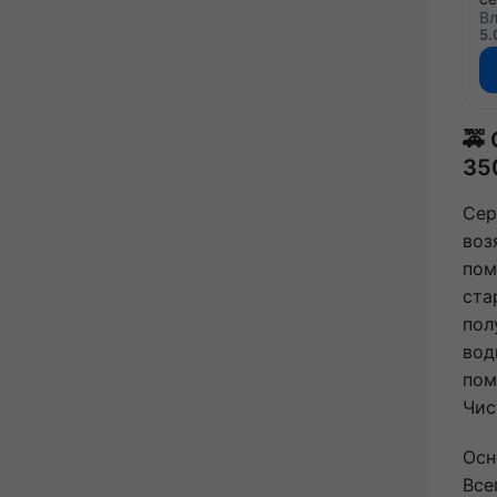
Вл
5.
🚕
35
Сер
воз
пом
ста
пол
вод
пом
Чис
Осн
Все