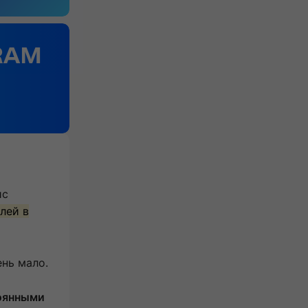
ис
лей в
нь мало.
тоянными