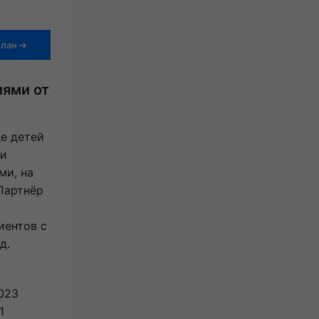
Вложения от 390 000 ₽
Вло
5.0
план
Получить бизнес-план
иями от
е детей
 и
ми, на
 Партнёр
иентов с
д.
023
1