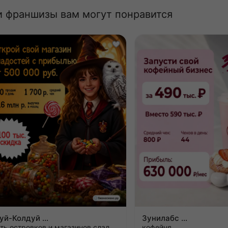
и франшизы вам могут понравится
Жуй-Колдуй
Зунилабс
сеть островков и магазинов сладостей
кофейня