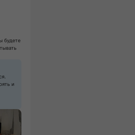
вы будете
атывать
я. 
ять и 