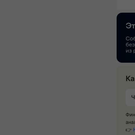
Ка
Ч
Фин
ана
👉