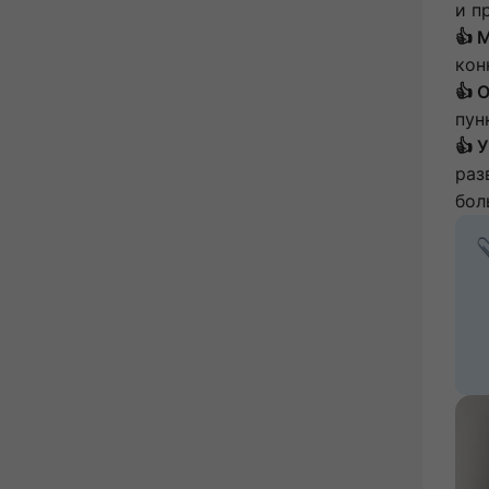
и п
👍 
кон
👍 
пун
👍 
раз
бол