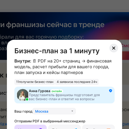
Бизнес-план за 1 минуту
Внутри:
📄 PDF на 20+ страниц → финансовая
модель, расчет прибыли для вашего города,
план запуска и кейсы партнеров
к вы будете зарабатывать
11
получили бизнес-план
4 заявки
за последние 24ч
Анна Гурова
онлайн
истая прибыль: от 150 000 ₽ в месяц
Представитель франшизы подготовит для
вас бизнес-план и ответит на вопросы
ансовая модель рассчитывается индивидуально на ос
Ваш город
Москва
литики по городу, конкурентам и других факторов.
Отправим PDF в выбранный мессенджер
Нажмите на ссылку и оставьте заявку, мы пришлём пр