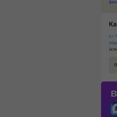
фин
Ка
👉 
ссы
(кл
П