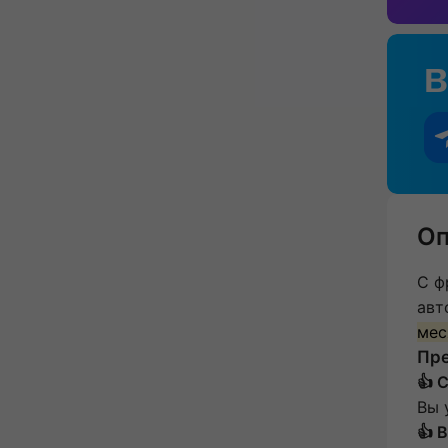
Оп
С ф
авт
мес
Пр
👍 
Вы 
👍 